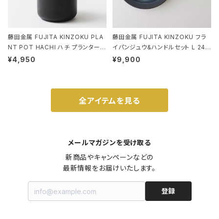
藤田金属 FUJITA KINZOKU PLA
藤田金属 FUJITA KINZOKU フラ
NT POT HACHI ハチ プランターポ
イパンジュウ&ハンドルセット L 24c
ット 3号 ブラック
m ガス火・IH対応 鉄フライパン ウォ
¥4,950
¥9,900
ルナット
全アイテムを見る
メールマガジンを受け取る
新商品やキャンペーンなどの

最新情報をお届けいたします。
登録