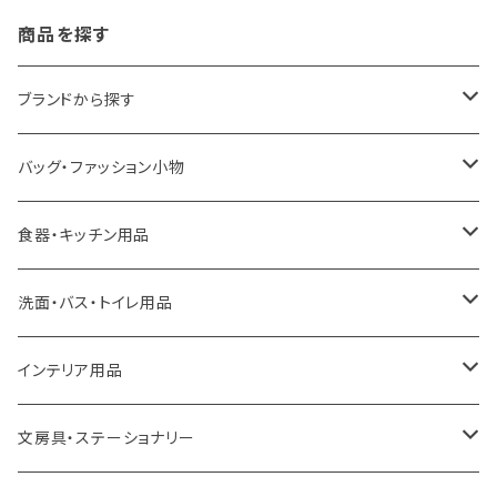
商品を探す
ブランドから探す
LOQI
バッグ・ファッション小物
ideaco
エコバッグ
食器・キッチン用品
a.depeche
アクセサリー
キッチンラック
洗面・バス・トイレ用品
ROOTOTE
トートバッグ
キッチンペーパーホルダー
洗面用品
インテリア用品
100percent
保冷バッグ
食器・テーブルウェア
掃除・洗濯用品
アイロン台
文房具・ステーショナリー