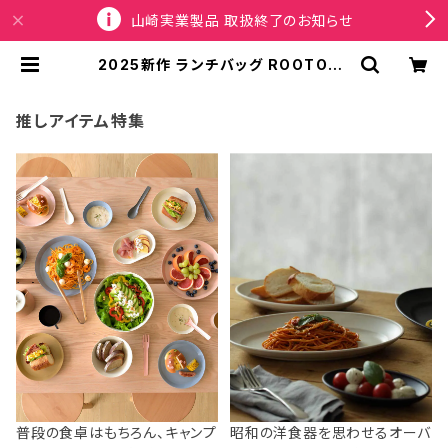
山崎実業製品 取扱終了のお知らせ
2025新作 ランチバッグ ROOTOTE
DELI 1096 ルートート PT.サーモキ
ーパー ランチ-S デリ.ベーシック-C
ベージュ | SPORTUS
推しアイテム特集
普段の食卓はもちろん、キャンプ
昭和の洋食器を思わせるオーバ