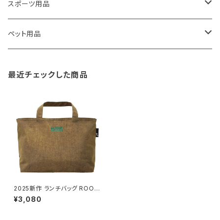
藤田金属
リュックサック
ゴミ箱
トイレ用品
アクセサリー収納
筆記具・ペン
スポーツ用品
TG
ショルダーバッグ
収納用品
バス用品
ウェットティッシュケース
ノート
卓球用品
ペット用品
gym master
ボストンバッグ
スポンジラック
傘立て
その他
犬用グッズ
最近チェックした商品
paperblanks
スポーツバッグ
ソープディスペンサー
ガーデニング用品
猫用グッズ
Like-it
マザーズバッグ
タオルハンガー
蚊やり
その他
KIND BAG LONDON
パソコンケース
調理器具・調理小物
クッション・クッションカバー
tower
バッグアクセサリー
ディッシュラック
玄関収納
2025新作 ランチバッグ ROOT
OTE DELI 1096 ルートート P
¥3,080
T.サーモキーパー ランチ-S デ
リ.ベーシック-C ベージュ
Kaweco
マスク・マスクケース
ブレッドケース
コスメ収納