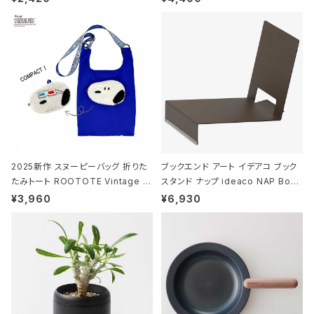
N/FOREST ムーミン/フォレスト
タジオコハク タイムレス Gray グレ
ー
2025新作 スヌーピーバッグ 折りた
ブックエンド アート イデアコ ブック
たみトート ROOTOTE Vintage P
スタンド ナップ ideaco NAP Book
EANUTS ROO-shopper mid 84
stand ブラウン
¥3,960
¥6,930
59 ルートート IP.ルーショッパーミッ
ド.ピーナッツ-0P 3Dグラス