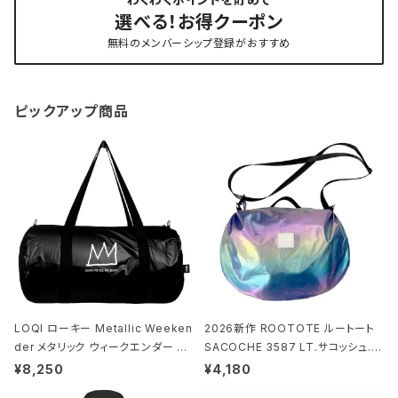
選べる！お得クーポン
無料のメンバーシップ登録がおすすめ
ピックアップ商品
LOQI ローキー Metallic Weeken
2026新作 ROOTOTE ルートート
der メタリック ウィークエンダー ボ
SACOCHE 3587 LT.サコッシュ.ル
ストンバッグ ショルダーバッグ JEAN
ミエ-B ショルダーバッグ グロスネイ
¥8,250
¥4,180
-MICHEL BASQUIAT/Crown Bla
ビー