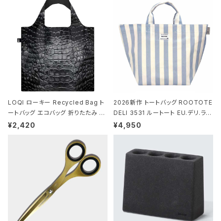
ck ジャン=ミッシェル・バスキア/クラ
ウン ブラック
LOQI ローキー Recycled Bag ト
2026新作 トートバッグ ROOTOTE
ートバッグ エコバッグ 折りたたみ 大
DELI 3531 ルートート EU.デリ.ラミ
きめ 撥水加工 収納ポーチ CROCO
ネート-W サックス・ホワイト
¥2,420
¥4,950
DILE/Black クロコダイル/ブラック