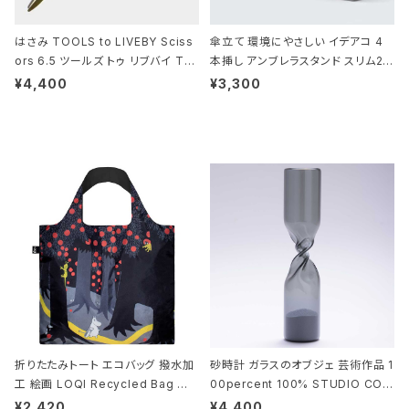
はさみ TOOLS to LIVEBY Sciss
傘立て 環境にやさしい イデアコ 4
ors 6.5 ツールズ トゥ リブバイ TL
本挿し アンブレラスタンド スリム2 i
010 シザーズ 6.5 ゴールド
deaco Umbrella Stand slim2 s
¥4,400
¥3,300
tone ストーンサンドブラック
折りたたみトート エコバッグ 撥水加
砂時計 ガラスのオブジェ 芸術作品 1
工 絵画 LOQI Recycled Bag ロ
00percent 100% STUDIO COH
ーキー 大きめ トートバッグ MOOMI
AKU Timeless 100パーセント ス
¥2,420
¥4,400