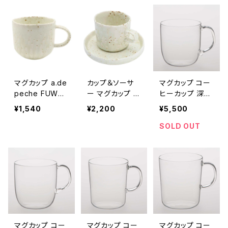
クル プレート 小
クル プレート 中
クル プレート 大
皿 ホワイト
皿 ホワイト
皿 ホワイト
マグカップ a.de
カップ＆ソーサ
マグカップ コー
peche FUWAR
ー マグカップ a.
ヒーカップ 深澤
i mug アデペシ
depeche FUW
直人 TG Heat-
¥1,540
¥2,200
¥5,500
ュ フワリ マグ
ARi tea mug &
resistant Glass
ホワイト
saucer アデペ
Mug 350ml Si
SOLD OUT
シュ フワリ ティ
mplicity ティー
ーマグ＆ソーサ
ジー 耐熱ガラス
ー ホワイト
マグカップ シン
プリシティ 350
ml クリア
マグカップ コー
マグカップ コー
マグカップ コー