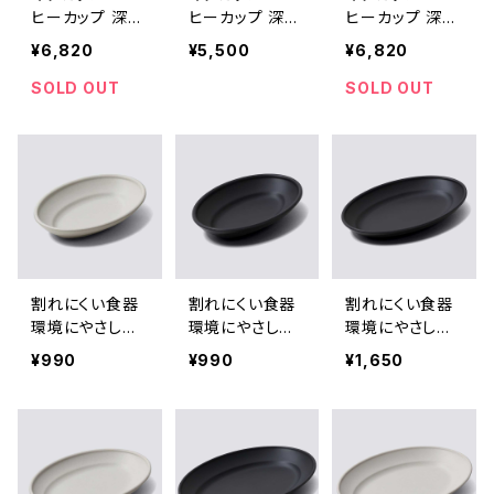
ヒーカップ 深澤
ヒーカップ 深澤
ヒーカップ 深澤
直人 TG Heat-
直人 TG Heat-
直人 TG Heat-
¥6,820
¥5,500
¥6,820
resistant Glass
resistant Glass
resistant Glass
Mug 470ml Si
Mug 360ml Ex
Mug 470ml Ex
SOLD OUT
SOLD OUT
mplicity ティー
quisite ティー
quisite ティー
ジー 耐熱ガラス
ジー 耐熱ガラス
ジー 耐熱ガラス
マグカップ シン
マグカップ エク
マグカップ エク
プリシティ 470
スクイジット 36
スクイジット 47
ml クリア
0ml クリア
0ml クリア
割れにくい食器
割れにくい食器
割れにくい食器
環境にやさしい
環境にやさしい
環境にやさしい
イデアコ 昭和グ
イデアコ 昭和グ
イデアコ 昭和グ
¥990
¥990
¥1,650
リル オーバル小
リル オーバル小
リル 万能オーバ
皿 ideaco Sho
皿 ideaco Sho
ル型プレート id
wa Grill S ココ
wa Grill S クロ
eaco Showa G
ナッツホワイト
（ブラック）
rill M クロ（ブラ
ック）