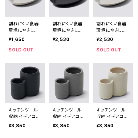
割れにくい食器
割れにくい食器
割れにくい食器
環境にやさしい
環境にやさしい
環境にやさしい
イデアコ 昭和グ
イデアコ 昭和グ
イデアコ 昭和グ
¥1,650
¥2,530
¥2,530
リル 万能オーバ
リル 大判オーバ
リル 大判オーバ
ル型プレート id
ル型プレート id
ル型プレート id
SOLD OUT
SOLD OUT
eaco Showa G
eaco Showa G
eaco Showa G
rill M ココナッツ
rill L クロ（ブラ
rill L ココナッツ
ホワイト
ック）
ホワイト
キッチンツール
キッチンツール
キッチンツール
収納 イデアコ
収納 イデアコ
収納 イデアコ
ツールスタンド
ツールスタンド
ツールスタンド
¥3,850
¥3,850
¥3,850
コンボ コンパク
コンボ コンパク
コンボ コンパク
ト ideaco Tool
ト ideaco Tool
ト ideaco Tool