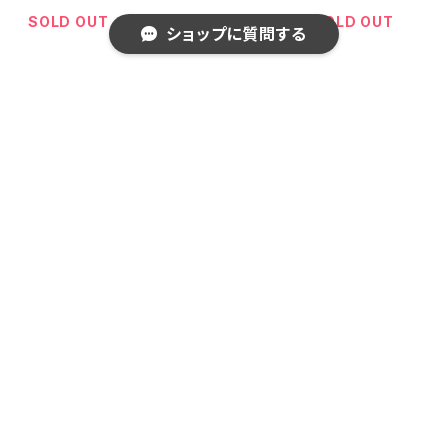
両方から注げる
両方から注げる
ー 白ワイングラ
SOLD OUT
SOLD OUT
SOLD OUT
ショップに質問する
冷水筒 10238
冷水筒 10237
ス 250ml クリア
ブラック
ホワイト
ピックアップ商品
キーワードから探す
カテゴリから探す
ハンカチ ガラ紡 100percent 10
超軽量コンパクト エコバッグ 折りた
Home
食器・キッチン用品
食器・テーブルウェア
0% CARACOL 100パーセント から
たみ 100percent 100% COCOO
こる パープル
N - Large 100パーセント コクーン
¥1,320
¥3,960
ラージ ホワイト
ブランドから探す