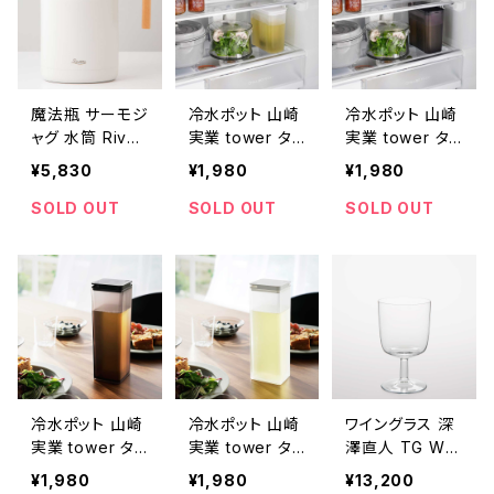
魔法瓶 サーモジ
冷水ポット 山崎
冷水ポット 山崎
ャグ 水筒 River
実業 tower タ
実業 tower タ
s THERMO JU
ワー 棚に入れら
ワー 棚に入れら
¥5,830
¥1,980
¥1,980
G KEAT 1200
れる冷水筒 1L 1
れる冷水筒 1L 1
リバーズ サーモ
690 ホワイト
691 ブラック
SOLD OUT
SOLD OUT
SOLD OUT
ジャグ キート 12
00ml オフホワ
イト
冷水ポット 山崎
冷水ポット 山崎
ワイングラス 深
実業 tower タ
実業 tower タ
澤直人 TG Whi
ワー 水はね防止
ワー 水はね防止
te Wine Glass
¥1,980
¥1,980
¥13,200
フィルター付き
フィルター付き
250ml ティージ