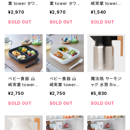
業 tower タワ
業 tower タワ
崎実業 tower
ー 倒して置けて
ー 倒して置けて
タワー 吸盤付き
¥2,970
¥2,970
¥1,540
そのまま注げる
そのまま注げる
シリコーンベビ
冷水筒 2.2L 10
冷水筒 2.2L 10
ーフードボウル
SOLD OUT
SOLD OUT
SOLD OUT
030 ブラック
029 ホワイト
10048 ブラック
ベビー食器 山
ベビー食器 山
魔法瓶 サーモジ
崎実業 tower
崎実業 tower
ャグ 水筒 River
タワー 吸盤付き
タワー 吸盤付き
s THERMO JU
¥2,750
¥2,750
¥5,830
シリコーンベビ
シリコーンベビ
G KEAT 1200
ーフードトレー 1
ーフードトレー 1
リバーズ サーモ
SOLD OUT
SOLD OUT
SOLD OUT
0050 ブラック
0049 ホワイト
ジャグ キート 12
00ml シルバー