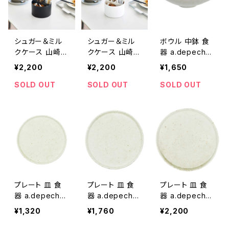
シュガー＆ミル
シュガー＆ミル
ボウル 中鉢 食
クケース 山崎実
クケース 山崎実
器 a.depeche
業 tower タワ
業 tower タワ
FUWARi main
¥2,200
¥2,200
¥1,650
ー シュガー＆ミ
ー シュガー＆ミ
bowl アデペシ
ルクオーガナイ
ルクオーガナイ
ュ フワリ メイン
SOLD OUT
SOLD OUT
SOLD OUT
ザー 10808 ブ
ザー 10807 ホ
ボウル ホワイト
ラック
ワイト
プレート 皿 食
プレート 皿 食
プレート 皿 食
器 a.depeche
器 a.depeche
器 a.depeche
FUWARi circle
FUWARi circle
FUWARi circle
¥1,320
¥1,760
¥2,200
plate S アデペ
plate M アデペ
plate L アデペ
シュ フワリ サー
シュ フワリ サー
シュ フワリ サー