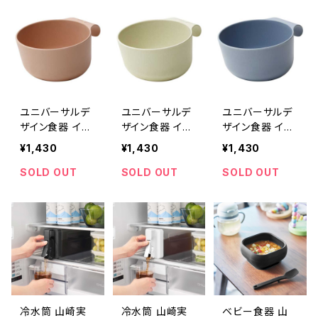
Stand COMBO
Stand COMBO
Stand COMBO
compact スト
compact スト
compact スト
ーンサンドブラッ
ーンサンドグレ
ーンサンドホワイ
ク
ー
ト
ユニバーサルデ
ユニバーサルデ
ユニバーサルデ
ザイン食器 イデ
ザイン食器 イデ
ザイン食器 イデ
アコ テーブルウ
アコ テーブルウ
アコ テーブルウ
¥1,430
¥1,430
¥1,430
ェア 鉢・ボウル i
ェア 鉢・ボウル i
ェア 鉢・ボウル i
deaco UD bo
deaco UD bo
deaco UD bo
SOLD OUT
SOLD OUT
SOLD OUT
wl Rサイズ ベー
wl Rサイズ サン
wl Rサイズ ブル
ジュ
ドホワイト
ー
冷水筒 山崎実
冷水筒 山崎実
ベビー食器 山