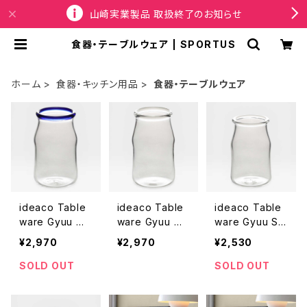
山崎実業製品 取扱終了のお知らせ
食器・テーブルウェア | SPORTUS
ホーム
食器・キッチン用品
食器・テーブルウェア
ideaco Table
ideaco Table
ideaco Table
ware Gyuu M
ware Gyuu M
ware Gyuu S
イデアコ ギュウ
イデアコ ギュウ
イデアコ ギュウ
¥2,970
¥2,970
¥2,530
牛乳瓶 グラス
牛乳瓶 グラス
牛乳瓶 グラス
ブルー
クリア
クリア
SOLD OUT
SOLD OUT