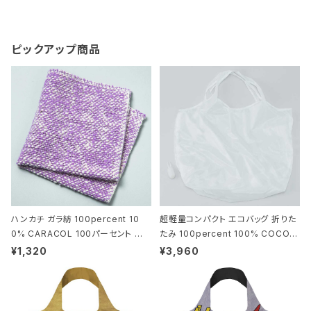
グ 600 メカニ
グ 600 メカニ
カルペンシル 0.
カルペンシル 0.
5mm マダーレッ
5mm パールホ
ピックアップ商品
ド
ワイト
ハンカチ ガラ紡 100percent 10
超軽量コンパクト エコバッグ 折りた
0% CARACOL 100パーセント から
たみ 100percent 100% COCOO
こる パープル
N - Large 100パーセント コクーン
¥1,320
¥3,960
ラージ ホワイト