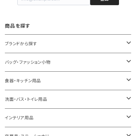
商品を探す
ブランドから探す
LOQI
バッグ・ファッション小物
ideaco
エコバッグ
食器・キッチン用品
a.depeche
アクセサリー
キッチンラック
洗面・バス・トイレ用品
ROOTOTE
トートバッグ
キッチンペーパーホルダー
洗面用品
インテリア用品
100percent
保冷バッグ
食器・テーブルウェア
掃除・洗濯用品
アイロン台