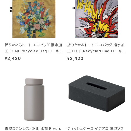
折りたたみトート エコバッグ 撥水加
折りたたみトート エコバッグ 撥水加
工 LOQI Recycled Bag ローキー
工 LOQI Recycled Bag ローキー
大きめ トートバッグ 絵画 MUSEUM
大きめ トートバッグ 絵画 MUSEUM
¥2,420
¥2,420
Collection ゴッホ美術館50周年記
Collection ロイ・リキテンスタイン
念 ヴィンセント・ヴァン・ゴッホ/花束
フラワーパターン ゴールド
真空ステンレスボトル 水筒 Rivers
ティッシュケース イデアコ 薄型ソフ