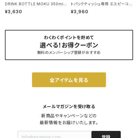
DRINK BOTTLE MOKU 350ml
トパックティッシュ専用 エスピーコン
リバーズ ドリンクボトル モク トープ
パクト ideaco Tissue Case SP
¥3,630
¥3,960
compact ストーンサンドブラック
わくわくポイントを貯めて
選べる！お得クーポン
無料のメンバーシップ登録がおすすめ
全アイテムを見る
メールマガジンを受け取る
新商品やキャンペーンなどの

最新情報をお届けいたします。
登録