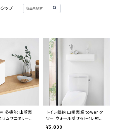
ーシップ
納 多機能 山崎実
トイレ収納 山崎実業 tower タ
ン スリムサニタリー収
ワー ウォール隠せるトイレ壁収
398 ナチュラル
納 石こうボード壁対応 10068
¥5,830
ホワイト