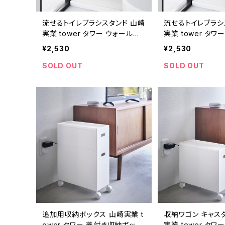
流せるトイレブラシスタンド 山崎
流せるトイレブラシ
実業 tower タワー ウォール流
実業 tower タワ
せるトイレブラシ＆替えブラシホ
せるトイレブラシ＆
¥2,530
¥2,530
ルダー 石こうボード壁対応 ブラ
ルダー 石こうボー
ック
イト
SOLD OUT
SOLD OUT
追加用収納ボックス 山崎実業 t
収納ワゴン キャス
ower タワー 蓋付き収納ボック
実業 tower タワ