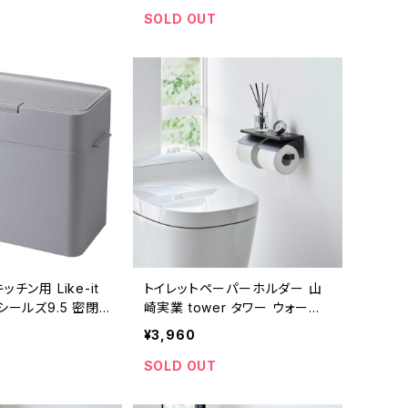
SOLD OUT
チン用 Like-it
トイレットペーパーホルダー 山
シールズ9.5 密閉
崎実業 tower タワー ウォール
 9.5リットル 日本
トイレットペーパーホルダー ダ
¥3,960
 グレー
ブル 石こうボード壁対応 1300
ブラック
SOLD OUT