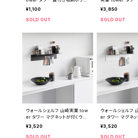
スワゴン用追加ボックス S ホワ
ボックスワゴン L 
¥1,100
¥3,850
イト
SOLD OUT
SOLD OUT
ウォールシェルフ 山崎実業 tow
ウォールシェルフ 山
er タワー マグネットが付くウォ
er タワー マグネ
ールラックW50 石こうボード壁
ールラックW50 
¥3,520
¥3,520
対応 ブラック
対応 ホワイト
SOLD OUT
SOLD OUT