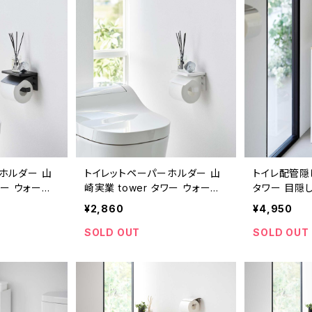
ホルダー 山
トイレットペーパーホルダー 山
トイレ配管隠し
ワー ウォール
崎実業 tower タワー ウォール
タワー 目隠
ホルダー 石
トイレットペーパーホルダー 石
5223 ホワイ
¥2,860
¥4,950
298 ブラック
こうボード壁対応 1297 ホワイ
ト
SOLD OUT
SOLD OUT