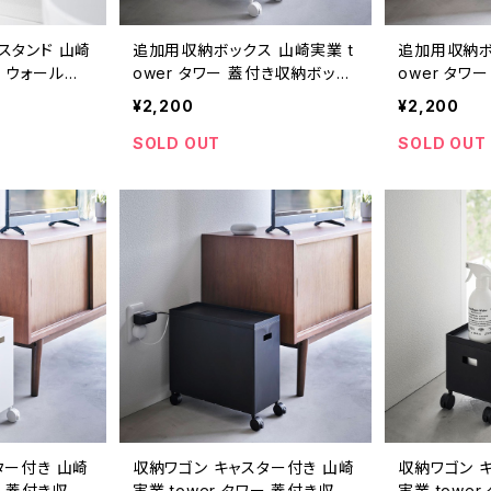
スタンド 山崎
追加用収納ボックス 山崎実業 t
追加用収納ボ
ー ウォール流
ower タワー 蓋付き収納ボック
ower タワ
替えブラシホ
スワゴン用追加ボックス L ホワ
スワゴン用追
¥2,200
¥2,200
ド壁対応 ホワ
イト
ック
SOLD OUT
SOLD OUT
ター付き 山崎
収納ワゴン キャスター付き 山崎
収納ワゴン 
ー 蓋付き収納
実業 tower タワー 蓋付き収納
実業 towe