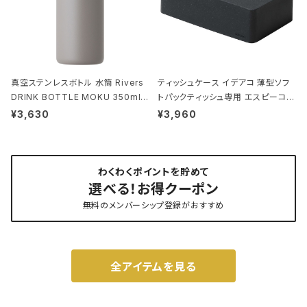
真空ステンレスボトル 水筒 Rivers
ティッシュケース イデアコ 薄型ソフ
DRINK BOTTLE MOKU 350ml
トパックティッシュ専用 エスピーコン
リバーズ ドリンクボトル モク トープ
パクト ideaco Tissue Case SP
¥3,630
¥3,960
compact ストーンサンドブラック
わくわくポイントを貯めて
選べる！お得クーポン
無料のメンバーシップ登録がおすすめ
全アイテムを見る