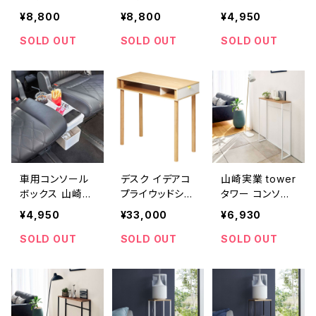
タワー 差し込み
タワー 差し込み
業 tower タワ
¥8,800
¥8,800
¥4,950
サイドテーブル
サイドテーブル
ー 車載用コンソ
ブラック
ホワイト
ールゴミ箱 ブラ
SOLD OUT
SOLD OUT
SOLD OUT
ック
車用コンソール
デスク イデアコ
山崎実業 tower
ボックス 山崎実
プライウッドシリ
タワー コンソー
業 tower タワ
ーズ パレット ピ
ルテーブル ホワ
¥4,950
¥33,000
¥6,930
ー 車載用コンソ
ーシーエイチ id
イト
ールゴミ箱 ホワ
eaco Pallet P
SOLD OUT
SOLD OUT
SOLD OUT
イト
CH ホワイト