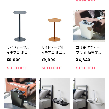
rniture side ta
rniture side ta
rniture side ta
ble 23 H350
ble 23 H500
ble 23 H500
ネイビー
ブラウン
タン
サイドテーブル
サイドテーブル
ゴミ箱付きテー
イデアコ ミニマ
イデアコ ミニマ
ブル 山崎実業 t
ムサイドテーブ
ムサイドテーブ
ower タワー ダ
¥9,900
¥9,900
¥4,840
ル23 ideaco m
ル23 ideaco m
ストボックス＆サ
inimal steel fu
inimal steel fu
イドテーブル 39
SOLD OUT
SOLD OUT
SOLD OUT
rniture side ta
rniture side ta
88 ホワイト
ble 23 H500
ble 23 H350 タ
ネイビー
ン