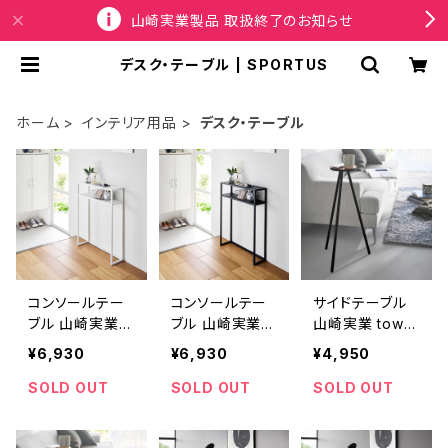
山崎実業製品 取扱終了のお知らせ
デスク・テーブル | SPORTUS
ホーム
インテリア用品
デスク・テーブル
コンソールテー
コンソールテー
サイドテーブル
ブル 山崎実業 t
ブル 山崎実業 t
山崎実業 tower
ower 棚付きコ
ower 棚付きコ
タワー ちょこっと
¥6,930
¥6,930
¥4,950
ンソールテーブ
ンソールテーブ
ハイテーブル 10
ル 10393 ホワ
ル 10394 ブラッ
477 ブラック
SOLD OUT
SOLD OUT
SOLD OUT
イト
ク