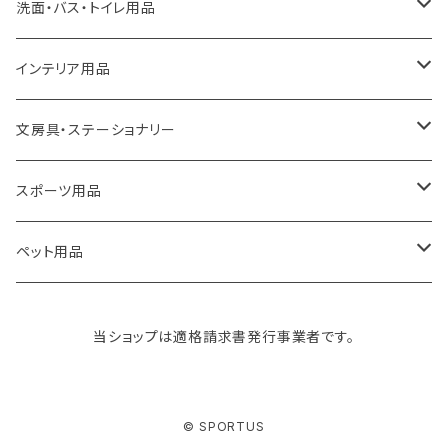
a.depeche
アクセサリー
キッチンラック
洗面・バス・トイレ用品
ROOTOTE
トートバッグ
キッチンペーパーホルダー
洗面用品
インテリア用品
100percent
保冷バッグ
食器・テーブルウェア
掃除・洗濯用品
アイロン台
文房具・ステーショナリー
藤田金属
リュックサック
ゴミ箱
トイレ用品
アクセサリー収納
筆記具・ペン
スポーツ用品
TG
ショルダーバッグ
収納用品
バス用品
ウェットティッシュケース
ノート
卓球用品
ペット用品
gym master
ボストンバッグ
スポンジラック
傘立て
その他
犬用グッズ
当ショップは適格請求書発行事業者です。
paperblanks
スポーツバッグ
ソープディスペンサー
ガーデニング用品
猫用グッズ
© SPORTUS
Like-it
マザーズバッグ
タオルハンガー
蚊やり
その他