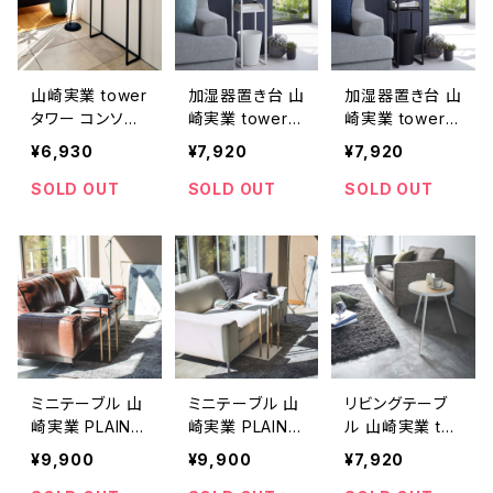
山崎実業 tower
加湿器置き台 山
加湿器置き台 山
タワー コンソー
崎実業 tower
崎実業 tower
ルテーブル ブラ
タワー 加湿器ス
タワー 加湿器ス
¥6,930
¥7,920
¥7,920
ック
タンド ホワイト
タンド ブラック
SOLD OUT
SOLD OUT
SOLD OUT
ミニテーブル 山
ミニテーブル 山
リビングテーブ
崎実業 PLAIN
崎実業 PLAIN
ル 山崎実業 to
プレーン 差し込
プレーン 差し込
wer タワー サイ
¥9,900
¥9,900
¥7,920
みサイドテーブ
みサイドテーブ
ドテーブル丸型