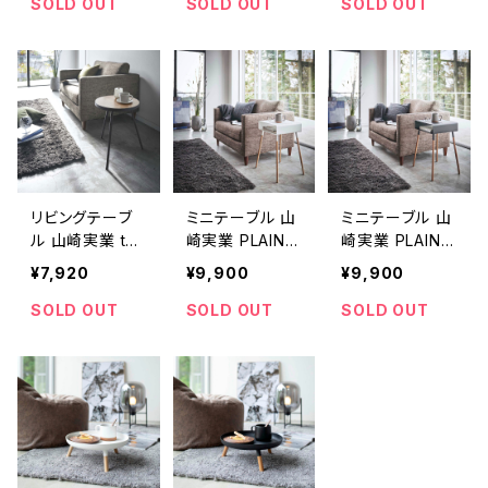
ル ブラック
ル ホワイト
ホワイト
SOLD OUT
SOLD OUT
SOLD OUT
リビングテーブ
ミニテーブル 山
ミニテーブル 山
ル 山崎実業 to
崎実業 PLAIN
崎実業 PLAIN
wer タワー サイ
プレーン 収納付
プレーン 収納付
¥7,920
¥9,900
¥9,900
ドテーブル丸型
きサイドテーブル
きサイドテーブル
ブラック
ホワイト
ブラック
SOLD OUT
SOLD OUT
SOLD OUT