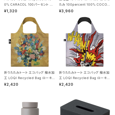
0% CARACOL 100パーセント から
たみ 100percent 100% COCOO
こる パープル
N - Large 100パーセント コクーン
¥1,320
¥3,960
ラージ ホワイト
折りたたみトート エコバッグ 撥水加
折りたたみトート エコバッグ 撥水加
工 LOQI Recycled Bag ローキー
工 LOQI Recycled Bag ローキー
大きめ トートバッグ 絵画 MUSEUM
大きめ トートバッグ 絵画 MUSEUM
¥2,420
¥2,420
Collection ゴッホ美術館50周年記
Collection ロイ・リキテンスタイン
念 ヴィンセント・ヴァン・ゴッホ/花束
フラワーパターン ゴールド