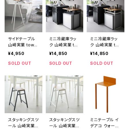
サイドテーブル
ミニ冷蔵庫ラッ
ミニ冷蔵庫ラッ
山崎実業 tower
ク 山崎実業 to
ク 山崎実業 to
タワー ちょこっと
wer タワー 引き
wer タワー 引き
¥4,950
¥14,850
¥14,850
ハイテーブル 10
出し付き冷蔵庫
出し付き冷蔵庫
476 ホワイト
上ラック 45L用
上ラック 45L用
SOLD OUT
SOLD OUT
SOLD OUT
1488 ブラック
1487 ホワイト
スタッキングスツ
スタッキングスツ
ミニテーブル イ
ール 山崎実業 t
ール 山崎実業 t
デアコ ウォール