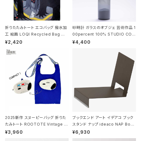
折りたたみトート エコバッグ 撥水加
砂時計 ガラスのオブジェ 芸術作品 1
工 絵画 LOQI Recycled Bag ロ
00percent 100% STUDIO COH
ーキー 大きめ トートバッグ MOOMI
AKU Timeless 100パーセント ス
¥2,420
¥4,400
N/FOREST ムーミン/フォレスト
タジオコハク タイムレス Gray グレ
ー
2025新作 スヌーピーバッグ 折りた
ブックエンド アート イデアコ ブック
たみトート ROOTOTE Vintage P
スタンド ナップ ideaco NAP Book
EANUTS ROO-shopper mid 84
stand ブラウン
¥3,960
¥6,930
59 ルートート IP.ルーショッパーミッ