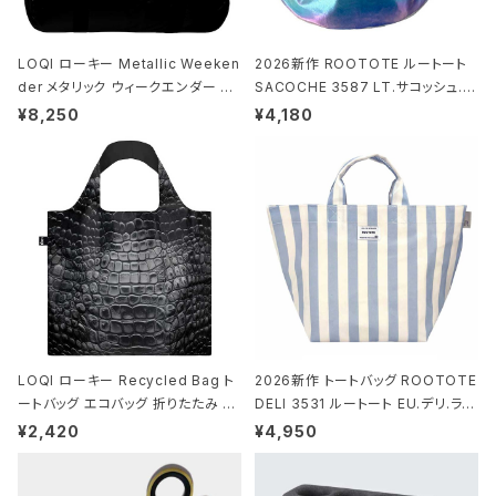
LOQI ローキー Metallic Weeken
2026新作 ROOTOTE ルートート
der メタリック ウィークエンダー ボ
SACOCHE 3587 LT.サコッシュ.ル
ストンバッグ ショルダーバッグ JEAN
ミエ-B ショルダーバッグ グロスネイ
¥8,250
¥4,180
-MICHEL BASQUIAT/Crown Bla
ビー
ck ジャン=ミッシェル・バスキア/クラ
ウン ブラック
LOQI ローキー Recycled Bag ト
2026新作 トートバッグ ROOTOTE
ートバッグ エコバッグ 折りたたみ 大
DELI 3531 ルートート EU.デリ.ラミ
きめ 撥水加工 収納ポーチ CROCO
ネート-W サックス・ホワイト
¥2,420
¥4,950
DILE/Black クロコダイル/ブラック