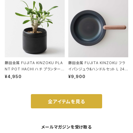
ド.ピーナッツ-0P 3Dグラス
藤田金属 FUJITA KINZOKU PLA
藤田金属 FUJITA KINZOKU フラ
NT POT HACHI ハチ プランターポ
イパンジュウ&ハンドルセット L 24c
ット 3号 ブラック
m ガス火・IH対応 鉄フライパン ウォ
¥4,950
¥9,900
ルナット
全アイテムを見る
メールマガジンを受け取る