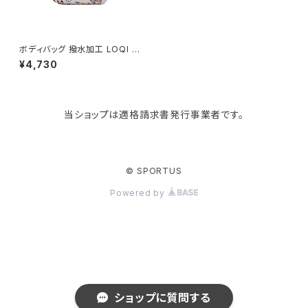
tower
バッグアクセサリー
ディッシュラック
玄関収納
ボディバッグ 撥水加工 LOQI R
ecycled Bum Bag ローキー
¥4,730
バムバッグ ウエストポーチ ART
IST Collection SNASK スナ
Kaweco
マスク・マスクケース
ブレッドケース
コスメ収納
スク / タイガー スネーク ビール
グレー
当ショップは適格請求書発行事業者です。
Rivers
傘・レインコート
弁当箱・水筒
ゴミ箱
FABER-CASTELL
手袋・イヤーマフ・ソックス
保存容器
収納用品
© SPORTUS
Powered by
BAGGU
財布・名刺・定期入れ
包丁・まな板
スマホアクセサリー
tosca
その他
水切りラック
タオルハンガー
RIN
ラップケース
タブレットPCアクセサリー
ショップに質問する