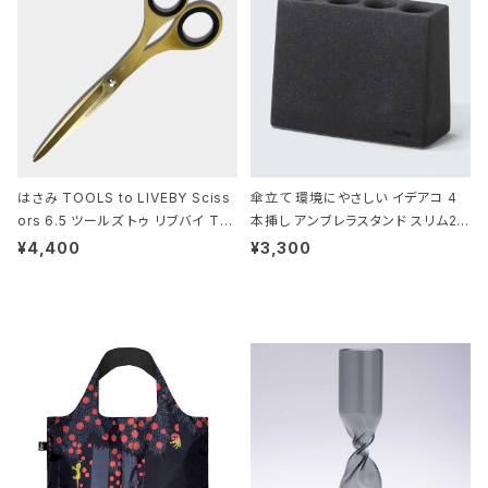
はさみ TOOLS to LIVEBY Sciss
傘立て 環境にやさしい イデアコ 4
ors 6.5 ツールズ トゥ リブバイ TL
本挿し アンブレラスタンド スリム2 i
010 シザーズ 6.5 ゴールド
deaco Umbrella Stand slim2 s
¥4,400
¥3,300
tone ストーンサンドブラック