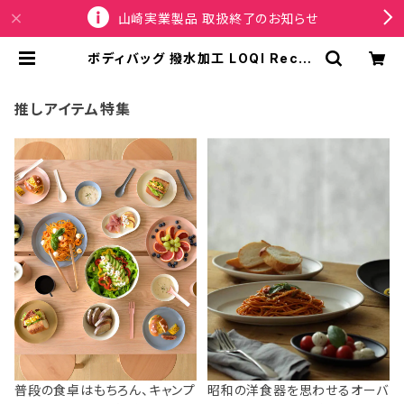
山崎実業製品 取扱終了のお知らせ
ボディバッグ 撥水加工 LOQI Recyc
led Bum Bag ローキー バムバッグ
ウエストポーチ ARTIST Collectio
n SNASK スナスク / タイガー スネ
推しアイテム特集
ーク ビール グレー | SPORTUS
普段の食卓はもちろん、キャンプ
昭和の洋食器を思わせるオーバ