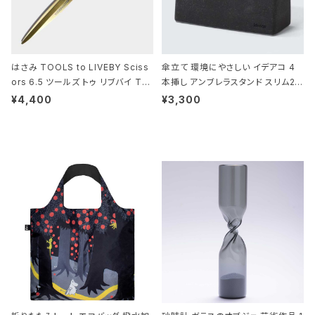
はさみ TOOLS to LIVEBY Sciss
傘立て 環境にやさしい イデアコ 4
ors 6.5 ツールズ トゥ リブバイ TL
本挿し アンブレラスタンド スリム2 i
010 シザーズ 6.5 ゴールド
deaco Umbrella Stand slim2 s
¥4,400
¥3,300
tone ストーンサンドブラック