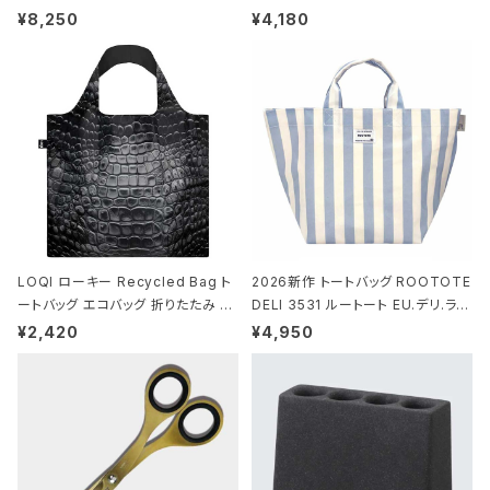
ストンバッグ ショルダーバッグ JEAN
ミエ-B ショルダーバッグ グロスネイ
¥8,250
¥4,180
-MICHEL BASQUIAT/Crown Bla
ビー
ck ジャン=ミッシェル・バスキア/クラ
ウン ブラック
LOQI ローキー Recycled Bag ト
2026新作 トートバッグ ROOTOTE
ートバッグ エコバッグ 折りたたみ 大
DELI 3531 ルートート EU.デリ.ラミ
きめ 撥水加工 収納ポーチ CROCO
ネート-W サックス・ホワイト
¥2,420
¥4,950
DILE/Black クロコダイル/ブラック