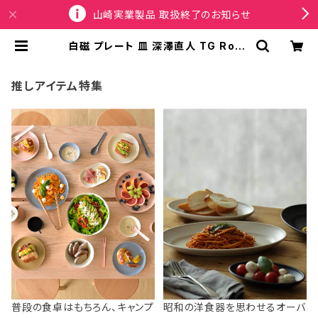
山崎実業製品 取扱終了のお知らせ
白磁 プレート 皿 深澤直人 TG Roun
d Porcelain Dish 150mm ティー
ジー 磁器 ラウンドディッシュ 150m
m ホワイト | SPORTUS
推しアイテム特集
普段の食卓はもちろん、キャンプ
昭和の洋食器を思わせるオーバ