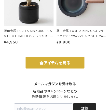
藤田金属 FUJITA KINZOKU PLA
藤田金属 FUJITA KINZOKU フラ
NT POT HACHI ハチ プランターポ
イパンジュウ&ハンドルセット L 24c
ット 3号 ブラック
m ガス火・IH対応 鉄フライパン ウォ
¥4,950
¥9,900
ルナット
全アイテムを見る
メールマガジンを受け取る
新商品やキャンペーンなどの

最新情報をお届けいたします。
登録