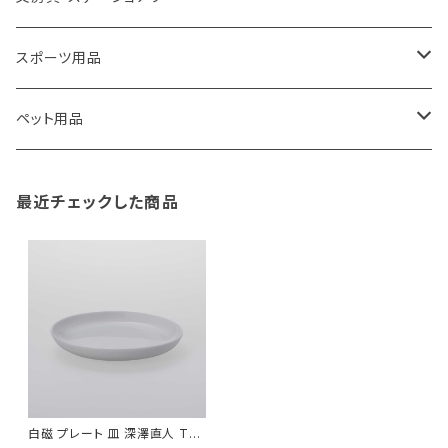
藤田金属
リュックサック
ゴミ箱
トイレ用品
アクセサリー収納
筆記具・ペン
スポーツ用品
TG
ショルダーバッグ
収納用品
バス用品
ウェットティッシュケース
ノート
卓球用品
ペット用品
gym master
ボストンバッグ
スポンジラック
傘立て
その他
犬用グッズ
最近チェックした商品
paperblanks
スポーツバッグ
ソープディスペンサー
ガーデニング用品
猫用グッズ
Like-it
マザーズバッグ
タオルハンガー
蚊やり
その他
KIND BAG LONDON
パソコンケース
調理器具・調理小物
クッション・クッションカバー
tower
バッグアクセサリー
ディッシュラック
玄関収納
白磁 プレート 皿 深澤直人 TG