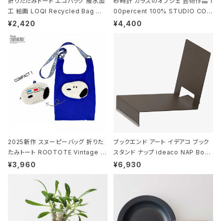
折りたたみトート エコバッグ 撥水加
砂時計 ガラスのオブジェ 芸術作品 1
工 絵画 LOQI Recycled Bag ロ
00percent 100% STUDIO COH
ーキー 大きめ トートバッグ MOOMI
AKU Timeless 100パーセント ス
¥2,420
¥4,400
N/FOREST ムーミン/フォレスト
タジオコハク タイムレス Gray グレ
ー
2025新作 スヌーピーバッグ 折りた
ブックエンド アート イデアコ ブック
たみトート ROOTOTE Vintage P
スタンド ナップ ideaco NAP Book
EANUTS ROO-shopper mid 84
stand ブラウン
¥3,960
¥6,930
59 ルートート IP.ルーショッパーミッ
ド.ピーナッツ-0P 3Dグラス