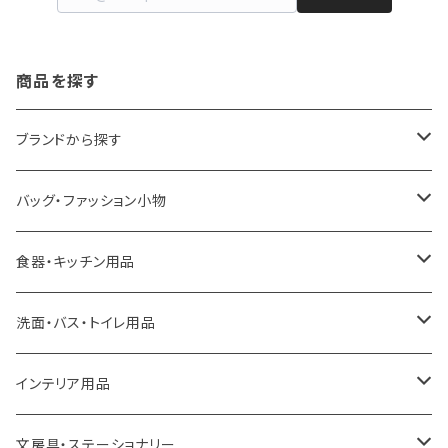
商品を探す
ブランドから探す
LOQI
バッグ・ファッション小物
ideaco
エコバッグ
食器・キッチン用品
a.depeche
アクセサリー
キッチンラック
洗面・バス・トイレ用品
ROOTOTE
トートバッグ
キッチンペーパーホルダー
洗面用品
インテリア用品
100percent
保冷バッグ
食器・テーブルウェア
掃除・洗濯用品
アイロン台
文房具・ステーショナリー