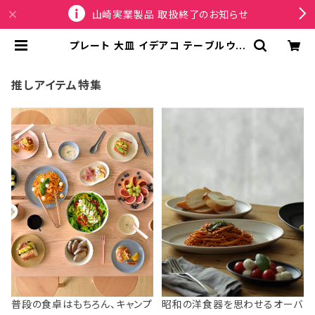
山崎実業製品 取扱終了のお知らせ
プレート 大皿 イデアコ テーブルウェ
ア ワモノ 24 ideaco WAMONO 2
4 sakura サクラ | SPORTUS
推しアイテム特集
普段の食卓はもちろん、キャンプ
昭和の洋食器を思わせるオーバ