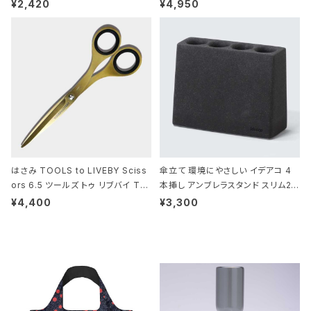
きめ 撥水加工 収納ポーチ CROCO
ネート-W サックス・ホワイト
¥2,420
¥4,950
DILE/Black クロコダイル/ブラック
はさみ TOOLS to LIVEBY Sciss
傘立て 環境にやさしい イデアコ 4
ors 6.5 ツールズ トゥ リブバイ TL
本挿し アンブレラスタンド スリム2 i
010 シザーズ 6.5 ゴールド
deaco Umbrella Stand slim2 s
¥4,400
¥3,300
tone ストーンサンドブラック