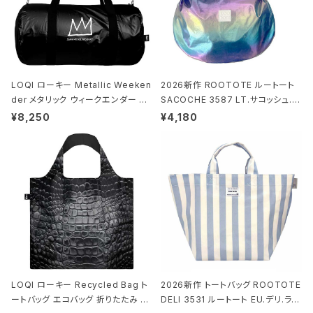
LOQI ローキー Metallic Weeken
2026新作 ROOTOTE ルートート
der メタリック ウィークエンダー ボ
SACOCHE 3587 LT.サコッシュ.ル
ストンバッグ ショルダーバッグ JEAN
ミエ-B ショルダーバッグ グロスネイ
¥8,250
¥4,180
-MICHEL BASQUIAT/Crown Bla
ビー
ck ジャン=ミッシェル・バスキア/クラ
ウン ブラック
LOQI ローキー Recycled Bag ト
2026新作 トートバッグ ROOTOTE
ートバッグ エコバッグ 折りたたみ 大
DELI 3531 ルートート EU.デリ.ラミ