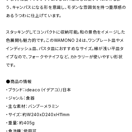
う、キャンパスになる形を意識し、モダンな雰囲気を持つ重厚感の
あるうつわに仕上げています。
スタッキングしてコンパクトに収納可能。和の景色をイメージした
色展開も魅力的です。このWAMONO 24は、ワンプレート皿やメ
インディッシュ皿、パスタ皿におすすめなサイズ。縁が浅い平皿タ
イプなので、フォークやナイフなど、カトラリーが使いやすい形状
です。
●商品の情報
・ブランド：ideaco（イデアコ）/日本
・ジャンル：食器
・主な素材：バンブーメラミン
・サイズ：約W240xD240xH11mm
・重量：約405g
・食洗機：使用可