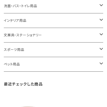
a.depeche
アクセサリー
キッチンラック
洗面・バス・トイレ用品
ROOTOTE
トートバッグ
キッチンペーパーホルダー
洗面用品
インテリア用品
100percent
保冷バッグ
食器・テーブルウェア
掃除・洗濯用品
アイロン台
文房具・ステーショナリー
藤田金属
リュックサック
ゴミ箱
トイレ用品
アクセサリー収納
筆記具・ペン
スポーツ用品
TG
ショルダーバッグ
収納用品
バス用品
ウェットティッシュケース
ノート
卓球用品
ペット用品
gym master
ボストンバッグ
スポンジラック
傘立て
その他
犬用グッズ
最近チェックした商品
paperblanks
スポーツバッグ
ソープディスペンサー
ガーデニング用品
猫用グッズ