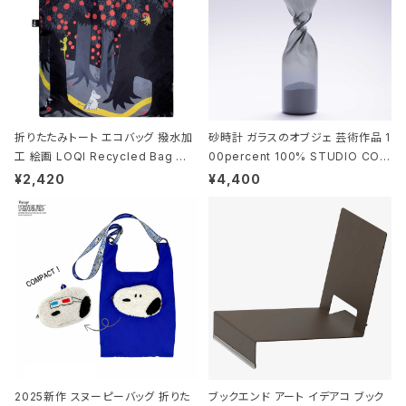
折りたたみトート エコバッグ 撥水加
砂時計 ガラスのオブジェ 芸術作品 1
工 絵画 LOQI Recycled Bag ロ
00percent 100% STUDIO COH
ーキー 大きめ トートバッグ MOOMI
AKU Timeless 100パーセント ス
¥2,420
¥4,400
N/FOREST ムーミン/フォレスト
タジオコハク タイムレス Gray グレ
ー
2025新作 スヌーピーバッグ 折りた
ブックエンド アート イデアコ ブック