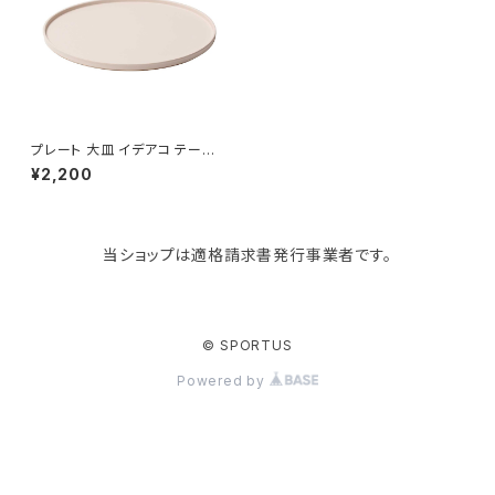
Like-it
マザーズバッグ
タオルハンガー
蚊やり
その他
KIND BAG LONDON
パソコンケース
調理器具・調理小物
クッション・クッションカバー
tower
バッグアクセサリー
ディッシュラック
玄関収納
プレート 大皿 イデアコ テーブ
ルウェア ワモノ 24 ideaco WA
¥2,200
MONO 24 sakura サクラ
Kaweco
マスク・マスクケース
ブレッドケース
コスメ収納
当ショップは適格請求書発行事業者です。
Rivers
傘・レインコート
弁当箱・水筒
ゴミ箱
FABER-CASTELL
手袋・イヤーマフ・ソックス
保存容器
収納用品
© SPORTUS
Powered by
BAGGU
財布・名刺・定期入れ
包丁・まな板
スマホアクセサリー
tosca
その他
水切りラック
タオルハンガー