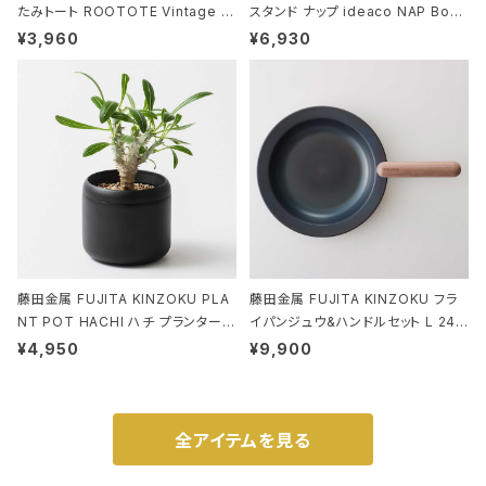
たみトート ROOTOTE Vintage P
スタンド ナップ ideaco NAP Book
EANUTS ROO-shopper mid 84
stand ブラウン
¥3,960
¥6,930
59 ルートート IP.ルーショッパーミッ
ド.ピーナッツ-0P 3Dグラス
藤田金属 FUJITA KINZOKU PLA
藤田金属 FUJITA KINZOKU フラ
NT POT HACHI ハチ プランターポ
イパンジュウ&ハンドルセット L 24c
ット 3号 ブラック
m ガス火・IH対応 鉄フライパン ウォ
¥4,950
¥9,900
ルナット
全アイテムを見る