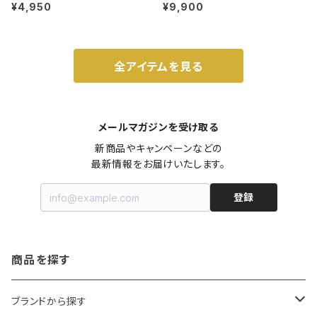
ット 3号 ブラック
m ガス火・IH対応 鉄フライパン ウォ
¥4,950
¥9,900
ルナット
全アイテムを見る
メールマガジンを受け取る
新商品やキャンペーンなどの

最新情報をお届けいたします。
登録
商品を探す
ブランドから探す