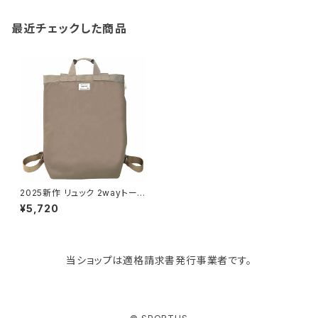
gym master
ボストンバッグ
スポンジラック
傘立て
その他
犬用グッズ
最近チェックした商品
paperblanks
スポーツバッグ
ソープディスペンサー
ガーデニング用品
猫用グッズ
Like-it
マザーズバッグ
タオルハンガー
蚊やり
その他
KIND BAG LONDON
パソコンケース
調理器具・調理小物
クッション・クッションカバー
tower
バッグアクセサリー
ディッシュラック
玄関収納
2025新作 リュック 2wayトート
バッグ 撥水加工 ROOTOTE C
¥5,720
EOROO Nothing Special 10
44 ルートート SN.セオルー.エ
Kaweco
マスク・マスクケース
ブレッドケース
コスメ収納
ヌスペシャル-A サンド
当ショップは適格請求書発行事業者です。
Rivers
傘・レインコート
弁当箱・水筒
ゴミ箱
FABER-CASTELL
手袋・イヤーマフ・ソックス
保存容器
収納用品