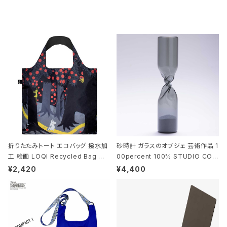
折りたたみトート エコバッグ 撥水加
砂時計 ガラスのオブジェ 芸術作品 1
工 絵画 LOQI Recycled Bag ロ
00percent 100% STUDIO COH
ーキー 大きめ トートバッグ MOOMI
AKU Timeless 100パーセント ス
¥2,420
¥4,400
N/FOREST ムーミン/フォレスト
タジオコハク タイムレス Gray グレ
ー