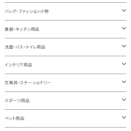
LOQI
バッグ・ファッション小物
ideaco
エコバッグ
食器・キッチン用品
a.depeche
アクセサリー
キッチンラック
洗面・バス・トイレ用品
ROOTOTE
トートバッグ
キッチンペーパーホルダー
洗面用品
インテリア用品
100percent
保冷バッグ
食器・テーブルウェア
掃除・洗濯用品
アイロン台
文房具・ステーショナリー
藤田金属
リュックサック
ゴミ箱
トイレ用品
アクセサリー収納
筆記具・ペン
スポーツ用品
TG
ショルダーバッグ
収納用品
バス用品
ウェットティッシュケース
ノート
卓球用品
ペット用品