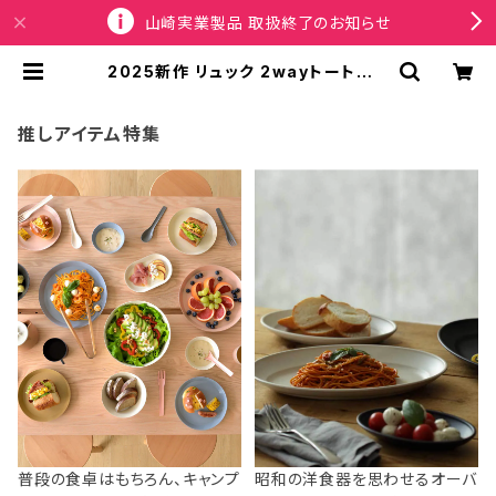
山崎実業製品 取扱終了のお知らせ
2025新作 リュック 2wayトートバッ
グ 撥水加工 ROOTOTE CEOROO
Nothing Special 1044 ルートー
ト SN.セオルー.エヌスペシャル-A サ
推しアイテム特集
ンド | SPORTUS
普段の食卓はもちろん、キャンプ
昭和の洋食器を思わせるオーバ