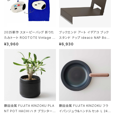
2025新作 スヌーピーバッグ 折りた
ブックエンド アート イデアコ ブック
たみトート ROOTOTE Vintage P
スタンド ナップ ideaco NAP Book
EANUTS ROO-shopper mid 84
stand ブラウン
¥3,960
¥6,930
59 ルートート IP.ルーショッパーミッ
ド.ピーナッツ-0P 3Dグラス
藤田金属 FUJITA KINZOKU PLA
藤田金属 FUJITA KINZOKU フラ
NT POT HACHI ハチ プランターポ
イパンジュウ&ハンドルセット L 24c