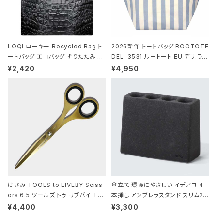
LOQI ローキー Recycled Bag ト
2026新作 トートバッグ ROOTOTE
ートバッグ エコバッグ 折りたたみ 大
DELI 3531 ルートート EU.デリ.ラミ
きめ 撥水加工 収納ポーチ CROCO
ネート-W サックス・ホワイト
¥2,420
¥4,950
DILE/Black クロコダイル/ブラック
はさみ TOOLS to LIVEBY Sciss
傘立て 環境にやさしい イデアコ 4
ors 6.5 ツールズ トゥ リブバイ TL
本挿し アンブレラスタンド スリム2 i
010 シザーズ 6.5 ゴールド
deaco Umbrella Stand slim2 s
¥4,400
¥3,300
tone ストーンサンドブラック