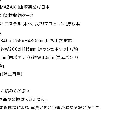
AMAZAKI（山崎実業）/日本
梱包資材収納ケース
ポリエステル（本体）/ポリプロピレン（持ち手）
国
340xD155xH480mm（持ち手含まず）
約W200xH115mm（メッシュポケット）/約
55mm（内ポケット）/約W40mm（ゴムバンド）
0g
g（静止荷重）
お読みください
返品や交換はできません。
閲覧環境により、写真と色合い等が異なる場合がござ