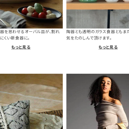
器を思わせるオーバル皿が、割れ
陶器とも透明のガラス食器ともま
けにくい新食器に。
気をたのしんで頂けます。
もっと見る
もっと見る