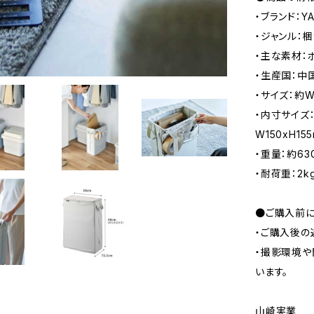
・ブランド：Y
・ジャンル：
・主な素材：
・生産国：中
・サイズ：約W
・内寸サイズ：
W150xH1
・重量：約63
・耐荷重：2k
●ご購入前に
・ご購入後の
・撮影環境や
います。
山崎実業