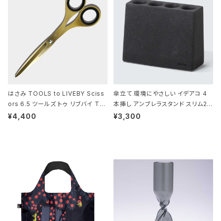
はさみ TOOLS to LIVEBY Sciss
傘立て 環境にやさしい イデアコ 4
ors 6.5 ツールズ トゥ リブバイ TL
本挿し アンブレラスタンド スリム2 i
010 シザーズ 6.5 ゴールド
deaco Umbrella Stand slim2 s
¥4,400
¥3,300
tone ストーンサンドブラック