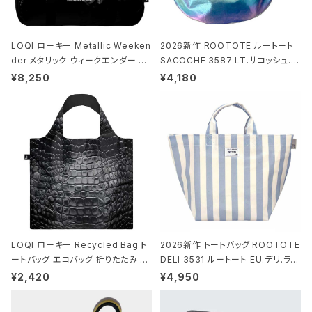
LOQI ローキー Metallic Weeken
2026新作 ROOTOTE ルートート
der メタリック ウィークエンダー ボ
SACOCHE 3587 LT.サコッシュ.ル
ストンバッグ ショルダーバッグ JEAN
ミエ-B ショルダーバッグ グロスネイ
¥8,250
¥4,180
-MICHEL BASQUIAT/Crown Bla
ビー
ck ジャン=ミッシェル・バスキア/クラ
ウン ブラック
LOQI ローキー Recycled Bag ト
2026新作 トートバッグ ROOTOTE
ートバッグ エコバッグ 折りたたみ 大
DELI 3531 ルートート EU.デリ.ラミ
きめ 撥水加工 収納ポーチ CROCO
ネート-W サックス・ホワイト
¥2,420
¥4,950
DILE/Black クロコダイル/ブラック