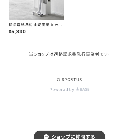
KIND BAG LONDON
パソコンケース
調理器具・調理小物
クッション・クッションカバー
tower
バッグアクセサリー
ディッシュラック
玄関収納
掃除道具収納 山崎実業 tower
タワー スティッククリーナー＆ツ
¥5,830
ールオーガナイザー 1553 ホワ
イト
Kaweco
マスク・マスクケース
ブレッドケース
コスメ収納
当ショップは適格請求書発行事業者です。
Rivers
傘・レインコート
弁当箱・水筒
ゴミ箱
FABER-CASTELL
手袋・イヤーマフ・ソックス
保存容器
収納用品
© SPORTUS
Powered by
BAGGU
財布・名刺・定期入れ
包丁・まな板
スマホアクセサリー
tosca
その他
水切りラック
タオルハンガー
RIN
ラップケース
タブレットPCアクセサリー
ショップに質問する