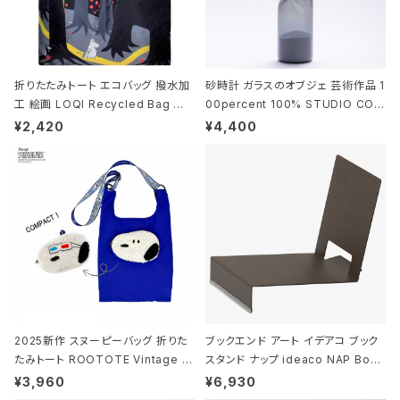
折りたたみトート エコバッグ 撥水加
砂時計 ガラスのオブジェ 芸術作品 1
工 絵画 LOQI Recycled Bag ロ
00percent 100% STUDIO COH
ーキー 大きめ トートバッグ MOOMI
AKU Timeless 100パーセント ス
¥2,420
¥4,400
N/FOREST ムーミン/フォレスト
タジオコハク タイムレス Gray グレ
ー
2025新作 スヌーピーバッグ 折りた
ブックエンド アート イデアコ ブック
たみトート ROOTOTE Vintage P
スタンド ナップ ideaco NAP Book
EANUTS ROO-shopper mid 84
stand ブラウン
¥3,960
¥6,930
59 ルートート IP.ルーショッパーミッ