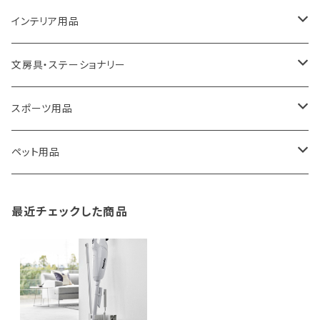
ROOTOTE
トートバッグ
キッチンペーパーホルダー
洗面用品
インテリア用品
100percent
保冷バッグ
食器・テーブルウェア
掃除・洗濯用品
アイロン台
文房具・ステーショナリー
藤田金属
リュックサック
ゴミ箱
トイレ用品
アクセサリー収納
筆記具・ペン
スポーツ用品
TG
ショルダーバッグ
収納用品
バス用品
ウェットティッシュケース
ノート
卓球用品
ペット用品
gym master
ボストンバッグ
スポンジラック
傘立て
その他
犬用グッズ
最近チェックした商品
paperblanks
スポーツバッグ
ソープディスペンサー
ガーデニング用品
猫用グッズ
Like-it
マザーズバッグ
タオルハンガー
蚊やり
その他