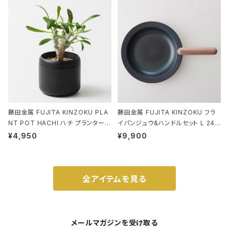
ド.ピーナッツ-0P 3Dグラス
藤田金属 FUJITA KINZOKU PLA
藤田金属 FUJITA KINZOKU フラ
NT POT HACHI ハチ プランターポ
イパンジュウ&ハンドルセット L 24c
ット 3号 ブラック
m ガス火・IH対応 鉄フライパン ウォ
¥4,950
¥9,900
ルナット
全アイテムを見る
メールマガジンを受け取る