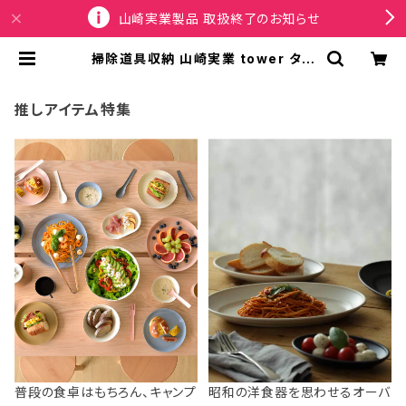
山崎実業製品 取扱終了のお知らせ
掃除道具収納 山崎実業 tower タワ
ー スティッククリーナー＆ツールオー
ガナイザー 1553 ホワイト | SPORT
US
推しアイテム特集
普段の食卓はもちろん、キャンプ
昭和の洋食器を思わせるオーバ