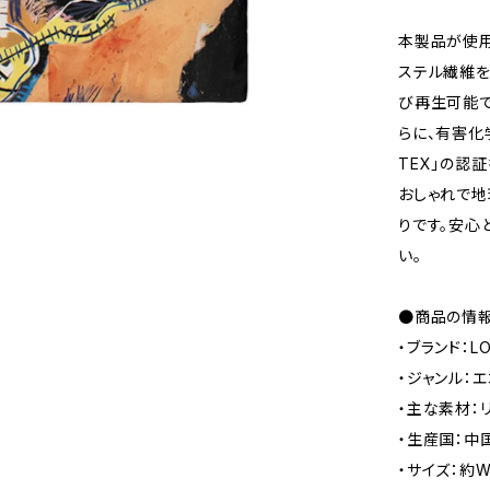
本製品が使用す
ステル繊維を
び再生可能で
らに、有害化学
TEX」の認
おしゃれで地
りです。安心
い。
●商品の情
・ブランド：L
・ジャンル：
・主な素材：
・生産国：中
・サイズ：約W