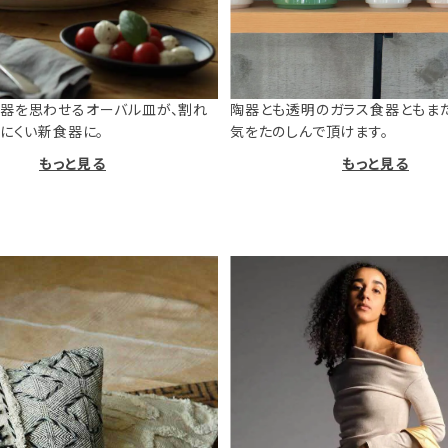
器を思わせるオーバル皿が、割れ
陶器とも透明のガラス食器ともま
けにくい新食器に。
気をたのしんで頂けます。
もっと見る
もっと見る