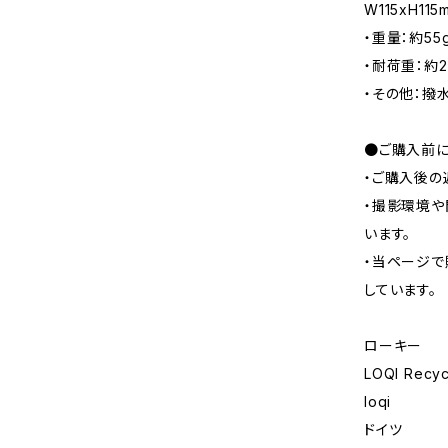
W115xH11
・重量：約55
・耐荷重：約2
・その他：撥
●ご購入前に
・ご購入後の
・撮影環境や
います。
・当ページで
しています。
ローキー
LOQI Recyc
loqi
ドイツ