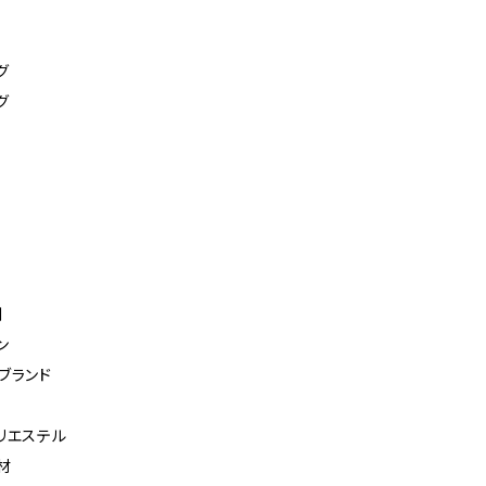
グ
グ
利
ン
ブランド
リエステル
材