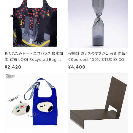
折りたたみトート エコバッグ 撥水加
砂時計 ガラスのオブジェ 芸術作品 1
工 絵画 LOQI Recycled Bag ロ
00percent 100% STUDIO COH
ーキー 大きめ トートバッグ MOOMI
AKU Timeless 100パーセント ス
¥2,420
¥4,400
N/FOREST ムーミン/フォレスト
タジオコハク タイムレス Gray グレ
ー