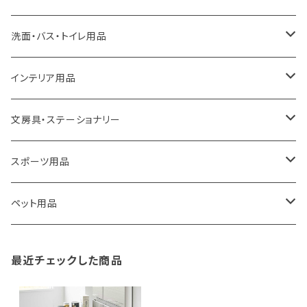
a.depeche
アクセサリー
キッチンラック
洗面・バス・トイレ用品
ROOTOTE
トートバッグ
キッチンペーパーホルダー
洗面用品
インテリア用品
100percent
保冷バッグ
食器・テーブルウェア
掃除・洗濯用品
アイロン台
文房具・ステーショナリー
藤田金属
リュックサック
ゴミ箱
トイレ用品
アクセサリー収納
筆記具・ペン
スポーツ用品
TG
ショルダーバッグ
収納用品
バス用品
ウェットティッシュケース
ノート
卓球用品
ペット用品
gym master
ボストンバッグ
スポンジラック
傘立て
その他
犬用グッズ
最近チェックした商品
paperblanks
スポーツバッグ
ソープディスペンサー
ガーデニング用品
猫用グッズ