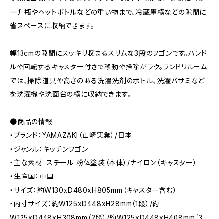
一升瓶やペットボトルなどの重い物まで、冷蔵庫横などの隙間に
省スペースに収納できます。
幅13cmの隙間にスッキリ収まるスリムな3段のワゴンです。ハンド
ルや回転するキャスター付きで移動や掃除がラク。ランドリルーム
では、掃除道具や高さのある洗濯洗剤のボトル、洗濯バサミなど
を洗濯機や洗面台の横に収納できます。
●商品の情報
・ブランド：YAMAZAKI（山崎実業）/日本
・ジャンル：キッチンワゴン
・主な素材：スチール 粉体塗装（本体）/ナイロン（キャスター）
・生産国：中国
・サイズ：約W130xD480xH805mm（キャスター含む）
・内寸サイズ：約W125xD448xH28mm（1段）/約
W125xD448xH308mm（2段）/約W125xD448xH408mm（3