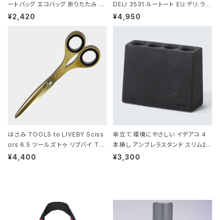
ートバッグ エコバッグ 折りたたみ 大
DELI 3531 ルートート EU.デリ.ラミ
きめ 撥水加工 収納ポーチ CROCO
ネート-W サックス・ホワイト
¥2,420
¥4,950
DILE/Black クロコダイル/ブラック
はさみ TOOLS to LIVEBY Sciss
傘立て 環境にやさしい イデアコ 4
ors 6.5 ツールズ トゥ リブバイ TL
本挿し アンブレラスタンド スリム2 i
010 シザーズ 6.5 ゴールド
deaco Umbrella Stand slim2 s
¥4,400
¥3,300
tone ストーンサンドブラック