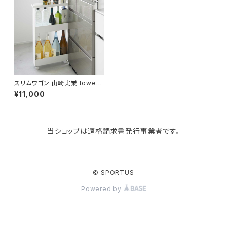
Like-it
マザーズバッグ
タオルハンガー
蚊やり
その他
KIND BAG LONDON
パソコンケース
調理器具・調理小物
クッション・クッションカバー
tower
バッグアクセサリー
ディッシュラック
玄関収納
スリムワゴン 山崎実業 tower
タワー キャスター付きスリムワ
¥11,000
ゴン 3段 1804 ホワイト
Kaweco
マスク・マスクケース
ブレッドケース
コスメ収納
当ショップは適格請求書発行事業者です。
Rivers
傘・レインコート
弁当箱・水筒
ゴミ箱
FABER-CASTELL
手袋・イヤーマフ・ソックス
保存容器
収納用品
© SPORTUS
Powered by
BAGGU
財布・名刺・定期入れ
包丁・まな板
スマホアクセサリー