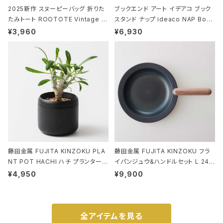
2025新作 スヌーピーバッグ 折りた
ブックエンド アート イデアコ ブック
たみトート ROOTOTE Vintage P
スタンド ナップ ideaco NAP Book
EANUTS ROO-shopper mid 84
stand ブラウン
¥3,960
¥6,930
59 ルートート IP.ルーショッパーミッ
ド.ピーナッツ-0P 3Dグラス
藤田金属 FUJITA KINZOKU PLA
藤田金属 FUJITA KINZOKU フラ
NT POT HACHI ハチ プランターポ
イパンジュウ&ハンドルセット L 24c
ット 3号 ブラック
m ガス火・IH対応 鉄フライパン ウォ
¥4,950
¥9,900
ルナット
全アイテムを見る