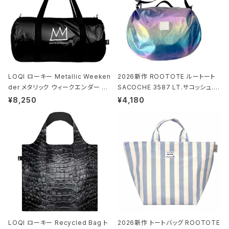
LOQI ローキー Metallic Weeken
2026新作 ROOTOTE ルートート
der メタリック ウィークエンダー ボ
SACOCHE 3587 LT.サコッシュ.ル
ストンバッグ ショルダーバッグ JEAN
ミエ-B ショルダーバッグ グロスネイ
¥8,250
¥4,180
-MICHEL BASQUIAT/Crown Bla
ビー
ck ジャン=ミッシェル・バスキア/クラ
ウン ブラック
LOQI ローキー Recycled Bag ト
2026新作 トートバッグ ROOTOTE