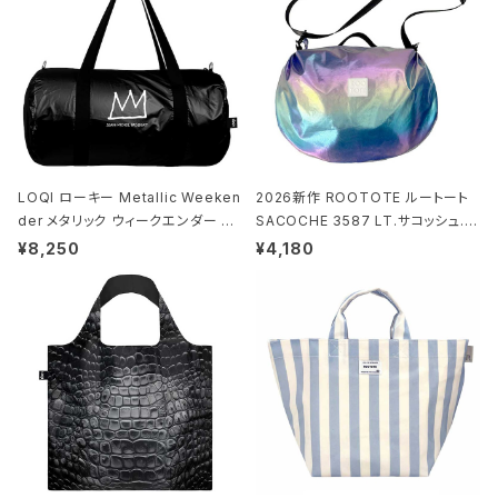
LOQI ローキー Metallic Weeken
2026新作 ROOTOTE ルートート
der メタリック ウィークエンダー ボ
SACOCHE 3587 LT.サコッシュ.ル
ストンバッグ ショルダーバッグ JEAN
ミエ-B ショルダーバッグ グロスネイ
¥8,250
¥4,180
-MICHEL BASQUIAT/Crown Bla
ビー
ck ジャン=ミッシェル・バスキア/クラ
ウン ブラック