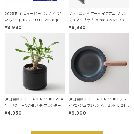
2025新作 スヌーピーバッグ 折りた
ブックエンド アート イデアコ ブック
たみトート ROOTOTE Vintage P
スタンド ナップ ideaco NAP Book
EANUTS ROO-shopper mid 84
stand ブラウン
¥3,960
¥6,930
59 ルートート IP.ルーショッパーミッ
ド.ピーナッツ-0P 3Dグラス
藤田金属 FUJITA KINZOKU PLA
藤田金属 FUJITA KINZOKU フラ
NT POT HACHI ハチ プランターポ
イパンジュウ&ハンドルセット L 24c
ット 3号 ブラック
m ガス火・IH対応 鉄フライパン ウォ
¥4,950
¥9,900
ルナット