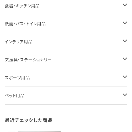
ideaco
エコバッグ
食器・キッチン用品
a.depeche
アクセサリー
キッチンラック
洗面・バス・トイレ用品
ROOTOTE
トートバッグ
キッチンペーパーホルダー
洗面用品
インテリア用品
100percent
保冷バッグ
食器・テーブルウェア
掃除・洗濯用品
アイロン台
文房具・ステーショナリー
藤田金属
リュックサック
ゴミ箱
トイレ用品
アクセサリー収納
筆記具・ペン
スポーツ用品
TG
ショルダーバッグ
収納用品
バス用品
ウェットティッシュケース
ノート
卓球用品
ペット用品
gym master
ボストンバッグ
スポンジラック
傘立て
その他
犬用グッズ
最近チェックした商品
paperblanks
スポーツバッグ
ソープディスペンサー
ガーデニング用品
猫用グッズ