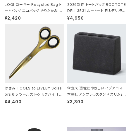
LOQI ローキー Recycled Bag ト
2026新作 トートバッグ ROOTOTE
ートバッグ エコバッグ 折りたたみ 大
DELI 3531 ルートート EU.デリ.ラミ
きめ 撥水加工 収納ポーチ CROCO
ネート-W サックス・ホワイト
¥2,420
¥4,950
DILE/Black クロコダイル/ブラック
はさみ TOOLS to LIVEBY Sciss
傘立て 環境にやさしい イデアコ 4
ors 6.5 ツールズ トゥ リブバイ TL
本挿し アンブレラスタンド スリム2 i
010 シザーズ 6.5 ゴールド
deaco Umbrella Stand slim2 s
¥4,400
¥3,300
tone ストーンサンドブラック