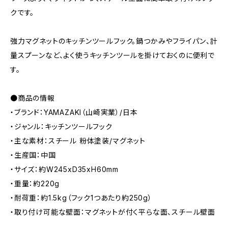
クです。
強力マグネットのキッチンツールフック。鍋つかみやフライパン、計
量スプーンなど、よく使うキッチンツールを掛けておくのに便利で
す。
●商品の情報
・ブランド：YAMAZAKI（山崎実業）/日本
・ジャンル：キッチンツールフック
・主な素材：スチール 粉体塗装/マグネット
・生産国：中国
・サイズ：約W245xD35xH60mm
・重量：約220g
・耐荷重：約1.5kg（フック1つあたり約250g）
・取り付け可能な壁面：マグネットが付く平らな面、スチール壁面