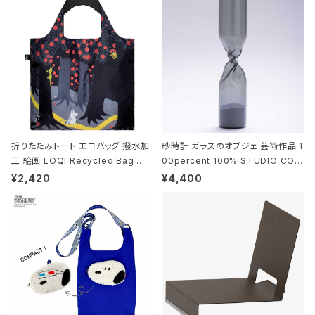
折りたたみトート エコバッグ 撥水加
砂時計 ガラスのオブジェ 芸術作品 1
工 絵画 LOQI Recycled Bag ロ
00percent 100% STUDIO COH
ーキー 大きめ トートバッグ MOOMI
AKU Timeless 100パーセント ス
¥2,420
¥4,400
N/FOREST ムーミン/フォレスト
タジオコハク タイムレス Gray グレ
ー