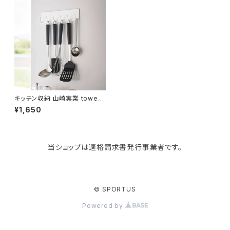
Like-it
マザーズバッグ
タオルハンガー
蚊やり
その他
KIND BAG LONDON
パソコンケース
調理器具・調理小物
クッション・クッションカバー
tower
バッグアクセサリー
ディッシュラック
玄関収納
キッチン収納 山崎実業 tower
タワー マグネットキッチンツール
¥1,650
フック 5134 ホワイト
Kaweco
マスク・マスクケース
ブレッドケース
コスメ収納
当ショップは適格請求書発行事業者です。
Rivers
傘・レインコート
弁当箱・水筒
ゴミ箱
FABER-CASTELL
手袋・イヤーマフ・ソックス
保存容器
収納用品
© SPORTUS
Powered by
BAGGU
財布・名刺・定期入れ
包丁・まな板
スマホアクセサリー