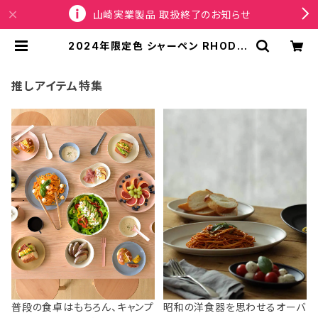
山崎実業製品 取扱終了のお知らせ
2024年限定色 シャーペン RHODIA
scRipt MECHANICAL PENCIL
0.5mm ロディア スクリプト メカニ
カルペンシル リミテッドカラー第8弾
推しアイテム特集
マロンブラウン | SPORTUS
普段の食卓はもちろん、キャンプ
昭和の洋食器を思わせるオーバ