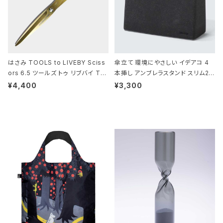
はさみ TOOLS to LIVEBY Sciss
傘立て 環境にやさしい イデアコ 4
ors 6.5 ツールズ トゥ リブバイ TL
本挿し アンブレラスタンド スリム2 i
010 シザーズ 6.5 ゴールド
deaco Umbrella Stand slim2 s
¥4,400
¥3,300
tone ストーンサンドブラック