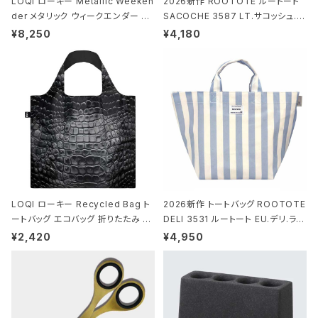
LOQI ローキー Metallic Weeken
2026新作 ROOTOTE ルートート
der メタリック ウィークエンダー ボ
SACOCHE 3587 LT.サコッシュ.ル
ストンバッグ ショルダーバッグ JEAN
ミエ-B ショルダーバッグ グロスネイ
¥8,250
¥4,180
-MICHEL BASQUIAT/Crown Bla
ビー
ck ジャン=ミッシェル・バスキア/クラ
ウン ブラック
LOQI ローキー Recycled Bag ト
2026新作 トートバッグ ROOTOTE
ートバッグ エコバッグ 折りたたみ 大
DELI 3531 ルートート EU.デリ.ラミ
きめ 撥水加工 収納ポーチ CROCO
ネート-W サックス・ホワイト
¥2,420
¥4,950
DILE/Black クロコダイル/ブラック