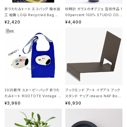
折りたたみトート エコバッグ 撥水加
砂時計 ガラスのオブジェ 芸術作品 1
工 絵画 LOQI Recycled Bag ロ
00percent 100% STUDIO COH
ーキー 大きめ トートバッグ MOOMI
AKU Timeless 100パーセント ス
¥2,420
¥4,400
N/FOREST ムーミン/フォレスト
タジオコハク タイムレス Gray グレ
ー
2025新作 スヌーピーバッグ 折りた
ブックエンド アート イデアコ ブック
たみトート ROOTOTE Vintage P
スタンド ナップ ideaco NAP Book
EANUTS ROO-shopper mid 84
stand ブラウン
¥3,960
¥6,930
59 ルートート IP.ルーショッパーミッ
ド.ピーナッツ-0P 3Dグラス