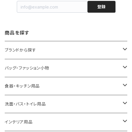
登録
商品を探す
ブランドから探す
LOQI
バッグ・ファッション小物
ideaco
エコバッグ
食器・キッチン用品
a.depeche
アクセサリー
キッチンラック
洗面・バス・トイレ用品
ROOTOTE
トートバッグ
キッチンペーパーホルダー
洗面用品
インテリア用品