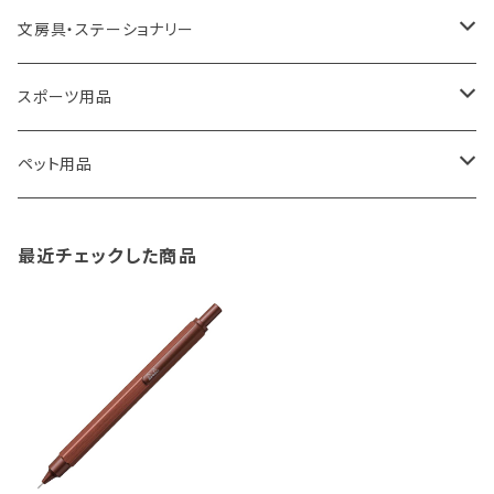
100percent
保冷バッグ
食器・テーブルウェア
掃除・洗濯用品
アイロン台
文房具・ステーショナリー
藤田金属
リュックサック
ゴミ箱
トイレ用品
アクセサリー収納
筆記具・ペン
スポーツ用品
TG
ショルダーバッグ
収納用品
バス用品
ウェットティッシュケース
ノート
卓球用品
ペット用品
gym master
ボストンバッグ
スポンジラック
傘立て
その他
犬用グッズ
最近チェックした商品
paperblanks
スポーツバッグ
ソープディスペンサー
ガーデニング用品
猫用グッズ
Like-it
マザーズバッグ
タオルハンガー
蚊やり
その他
KIND BAG LONDON
パソコンケース
調理器具・調理小物
クッション・クッションカバー