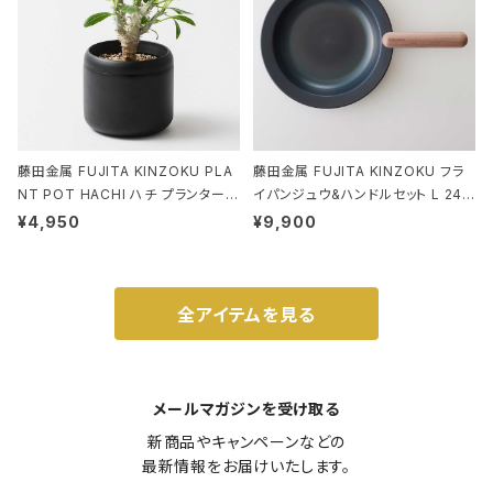
藤田金属 FUJITA KINZOKU PLA
藤田金属 FUJITA KINZOKU フラ
NT POT HACHI ハチ プランターポ
イパンジュウ&ハンドルセット L 24c
ット 3号 ブラック
m ガス火・IH対応 鉄フライパン ウォ
¥4,950
¥9,900
ルナット
全アイテムを見る
メールマガジンを受け取る
新商品やキャンペーンなどの

最新情報をお届けいたします。