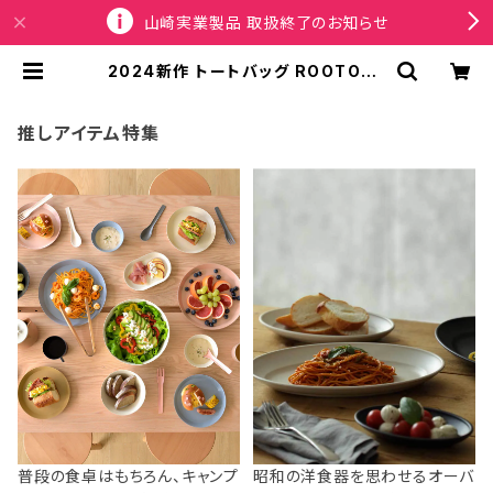
山崎実業製品 取扱終了のお知らせ
2024新作 トートバッグ ROOTOTE
TALL 2way CRYPTID 6845 ル
ートート EU.トール2way.クリプテッ
ド-C Yeti イエティ | SPORTUS
推しアイテム特集
普段の食卓はもちろん、キャンプ
昭和の洋食器を思わせるオーバ