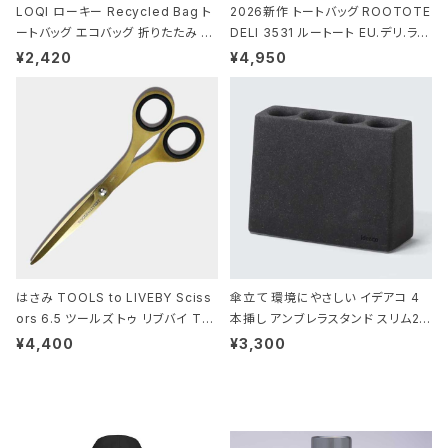
LOQI ローキー Recycled Bag ト
2026新作 トートバッグ ROOTOTE
ートバッグ エコバッグ 折りたたみ 大
DELI 3531 ルートート EU.デリ.ラミ
きめ 撥水加工 収納ポーチ CROCO
ネート-W サックス・ホワイト
¥2,420
¥4,950
DILE/Black クロコダイル/ブラック
はさみ TOOLS to LIVEBY Sciss
傘立て 環境にやさしい イデアコ 4
ors 6.5 ツールズ トゥ リブバイ TL
本挿し アンブレラスタンド スリム2 i
010 シザーズ 6.5 ゴールド
deaco Umbrella Stand slim2 s
¥4,400
¥3,300
tone ストーンサンドブラック