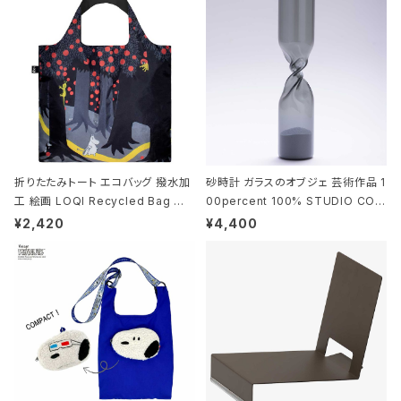
折りたたみトート エコバッグ 撥水加
砂時計 ガラスのオブジェ 芸術作品 1
工 絵画 LOQI Recycled Bag ロ
00percent 100% STUDIO COH
ーキー 大きめ トートバッグ MOOMI
AKU Timeless 100パーセント ス
¥2,420
¥4,400
N/FOREST ムーミン/フォレスト
タジオコハク タイムレス Gray グレ
ー