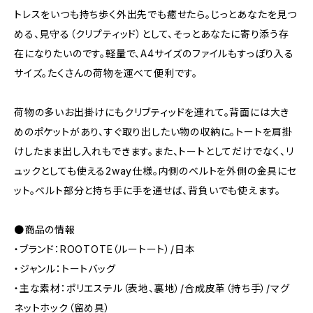
トレスをいつも持ち歩く外出先でも癒せたら。じっとあなたを見つ
める、見守る（クリプティッド）として、そっとあなたに寄り添う存
在になりたいのです。軽量で、A4サイズのファイルもすっぽり入る
サイズ。たくさんの荷物を運べて便利です。
荷物の多いお出掛けにもクリブティッドを連れて。背面には大き
めのポケットがあり、すぐ取り出したい物の収納に。トートを肩掛
けしたまま出し入れもできます。また、トートとしてだけでなく、リ
ュックとしても使える2way仕様。内側のベルトを外側の金具にセ
ット。ベルト部分と持ち手に手を通せば、背負いでも使えます。
●商品の情報
・ブランド：ROOTOTE（ルートート）/日本
・ジャンル：トートバッグ
・主な素材：ポリエステル（表地、裏地）/合成皮革（持ち手）/マグ
ネットホック（留め具）