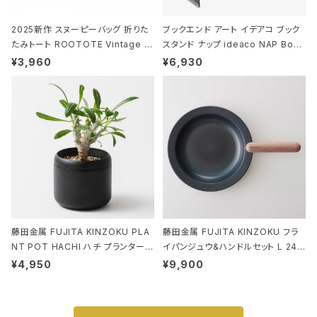
2025新作 スヌーピーバッグ 折りた
ブックエンド アート イデアコ ブック
たみトート ROOTOTE Vintage P
スタンド ナップ ideaco NAP Book
EANUTS ROO-shopper mid 84
stand ブラウン
¥3,960
¥6,930
59 ルートート IP.ルーショッパーミッ
ド.ピーナッツ-0P 3Dグラス
藤田金属 FUJITA KINZOKU PLA
藤田金属 FUJITA KINZOKU フラ
NT POT HACHI ハチ プランターポ
イパンジュウ&ハンドルセット L 24c
ット 3号 ブラック
m ガス火・IH対応 鉄フライパン ウォ
¥4,950
¥9,900
ルナット