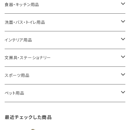
ideaco
エコバッグ
食器・キッチン用品
a.depeche
アクセサリー
キッチンラック
洗面・バス・トイレ用品
ROOTOTE
トートバッグ
キッチンペーパーホルダー
洗面用品
インテリア用品
100percent
保冷バッグ
食器・テーブルウェア
掃除・洗濯用品
アイロン台
文房具・ステーショナリー
藤田金属
リュックサック
ゴミ箱
トイレ用品
アクセサリー収納
筆記具・ペン
スポーツ用品
TG
ショルダーバッグ
収納用品
バス用品
ウェットティッシュケース
ノート
卓球用品
ペット用品
gym master
ボストンバッグ
スポンジラック
傘立て
その他
犬用グッズ
最近チェックした商品
paperblanks
スポーツバッグ
ソープディスペンサー
ガーデニング用品
猫用グッズ