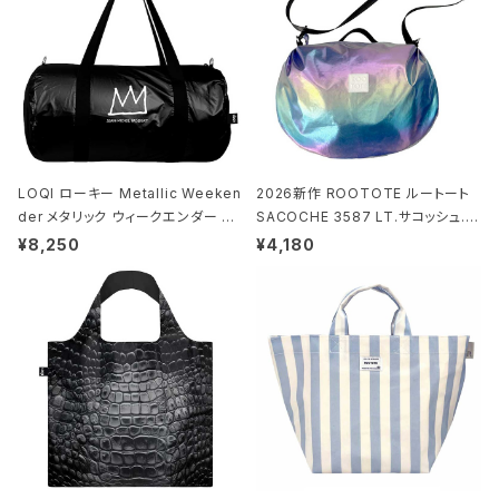
LOQI ローキー Metallic Weeken
2026新作 ROOTOTE ルートート
der メタリック ウィークエンダー ボ
SACOCHE 3587 LT.サコッシュ.ル
ストンバッグ ショルダーバッグ JEAN
ミエ-B ショルダーバッグ グロスネイ
¥8,250
¥4,180
-MICHEL BASQUIAT/Crown Bla
ビー
ck ジャン=ミッシェル・バスキア/クラ
ウン ブラック