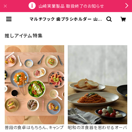
山崎実業製品 取扱終了のお知らせ
マルチフック 歯ブラシホルダー 山崎
実業 tower タワー フィルムフックサ
ニタリーマルチフック 2個組 ブラック
| SPORTUS
推しアイテム特集
普段の食卓はもちろん、キャンプ
昭和の洋食器を思わせるオーバ