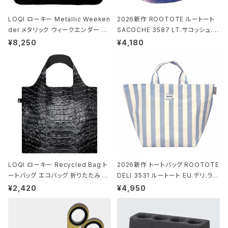
LOQI ローキー Metallic Weeken
2026新作 ROOTOTE ルートート
der メタリック ウィークエンダー ボ
SACOCHE 3587 LT.サコッシュ.ル
ストンバッグ ショルダーバッグ JEAN
ミエ-B ショルダーバッグ グロスネイ
¥8,250
¥4,180
-MICHEL BASQUIAT/Crown Bla
ビー
ck ジャン=ミッシェル・バスキア/クラ
ウン ブラック
LOQI ローキー Recycled Bag ト
2026新作 トートバッグ ROOTOTE
ートバッグ エコバッグ 折りたたみ 大
DELI 3531 ルートート EU.デリ.ラミ
きめ 撥水加工 収納ポーチ CROCO
ネート-W サックス・ホワイト
¥2,420
¥4,950
DILE/Black クロコダイル/ブラック