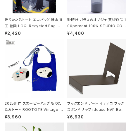
折りたたみトート エコバッグ 撥水加
砂時計 ガラスのオブジェ 芸術作品 1
工 絵画 LOQI Recycled Bag ロ
00percent 100% STUDIO COH
ーキー 大きめ トートバッグ MOOMI
AKU Timeless 100パーセント ス
¥2,420
¥4,400
N/FOREST ムーミン/フォレスト
タジオコハク タイムレス Gray グレ
ー
2025新作 スヌーピーバッグ 折りた
ブックエンド アート イデアコ ブック
たみトート ROOTOTE Vintage P
スタンド ナップ ideaco NAP Book
EANUTS ROO-shopper mid 84
stand ブラウン
¥3,960
¥6,930
59 ルートート IP.ルーショッパーミッ
ド.ピーナッツ-0P 3Dグラス