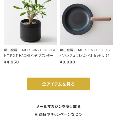
藤田金属 FUJITA KINZOKU PLA
藤田金属 FUJITA KINZOKU フラ
NT POT HACHI ハチ プランターポ
イパンジュウ&ハンドルセット L 24c
ット 3号 ブラック
m ガス火・IH対応 鉄フライパン ウォ
¥4,950
¥9,900
ルナット
全アイテムを見る
メールマガジンを受け取る
新商品やキャンペーンなどの
