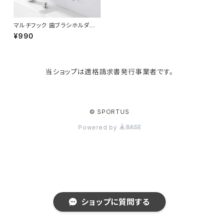
tower
バッグアクセサリー
ディッシュラック
玄関収納
マルチフック 歯ブラシホルダー
山崎実業 tower タワー フィル
¥990
ムフックサニタリーマルチフック
2個組 ブラック
Kaweco
マスク・マスクケース
ブレッドケース
コスメ収納
当ショップは適格請求書発行事業者です。
Rivers
傘・レインコート
弁当箱・水筒
ゴミ箱
FABER-CASTELL
手袋・イヤーマフ・ソックス
保存容器
収納用品
© SPORTUS
Powered by
BAGGU
財布・名刺・定期入れ
包丁・まな板
スマホアクセサリー
tosca
その他
水切りラック
タオルハンガー
RIN
ラップケース
タブレットPCアクセサリー
ショップに質問する