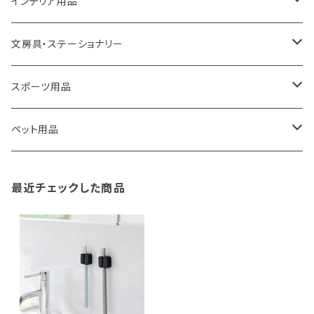
ROOTOTE
トートバッグ
キッチンペーパーホルダー
洗面用品
インテリア用品
100percent
保冷バッグ
食器・テーブルウェア
掃除・洗濯用品
アイロン台
文房具・ステーショナリー
藤田金属
リュックサック
ゴミ箱
トイレ用品
アクセサリー収納
筆記具・ペン
スポーツ用品
TG
ショルダーバッグ
収納用品
バス用品
ウェットティッシュケース
ノート
卓球用品
ペット用品
gym master
ボストンバッグ
スポンジラック
傘立て
その他
犬用グッズ
最近チェックした商品
paperblanks
スポーツバッグ
ソープディスペンサー
ガーデニング用品
猫用グッズ
Like-it
マザーズバッグ
タオルハンガー
蚊やり
その他
KIND BAG LONDON
パソコンケース
調理器具・調理小物
クッション・クッションカバー