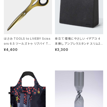
はさみ TOOLS to LIVEBY Sciss
傘立て 環境にやさしい イデアコ 4
ors 6.5 ツールズ トゥ リブバイ TL
本挿し アンブレラスタンド スリム2 i
010 シザーズ 6.5 ゴールド
deaco Umbrella Stand slim2 s
¥4,400
¥3,300
tone ストーンサンドブラック