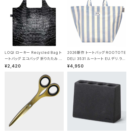
LOQI ローキー Recycled Bag ト
2026新作 トートバッグ ROOTOTE
ートバッグ エコバッグ 折りたたみ 大
DELI 3531 ルートート EU.デリ.ラミ
きめ 撥水加工 収納ポーチ CROCO
ネート-W サックス・ホワイト
¥2,420
¥4,950
DILE/Black クロコダイル/ブラック