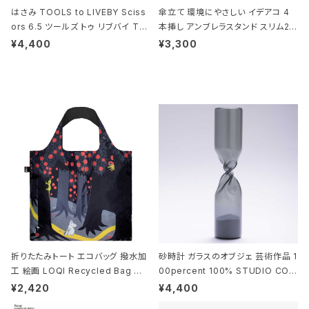
はさみ TOOLS to LIVEBY Sciss
傘立て 環境にやさしい イデアコ 4
ors 6.5 ツールズ トゥ リブバイ TL
本挿し アンブレラスタンド スリム2 i
010 シザーズ 6.5 ゴールド
deaco Umbrella Stand slim2 s
¥4,400
¥3,300
tone ストーンサンドブラック
折りたたみトート エコバッグ 撥水加
砂時計 ガラスのオブジェ 芸術作品 1
工 絵画 LOQI Recycled Bag ロ
00percent 100% STUDIO COH
ーキー 大きめ トートバッグ MOOMI
AKU Timeless 100パーセント ス
¥2,420
¥4,400
N/FOREST ムーミン/フォレスト
タジオコハク タイムレス Gray グレ