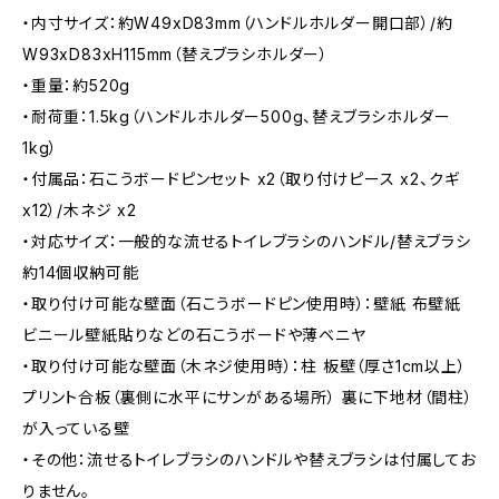
・内寸サイズ：約W49xD83mm（ハンドルホルダー開口部）/約
W93xD83xH115mm（替えブラシホルダー）
・重量：約520g
・耐荷重：1.5kg（ハンドルホルダー500g、替えブラシホルダー
1kg）
・付属品：石こうボードピンセット x2（取り付けピース x2、クギ
x12）/木ネジ x2
・対応サイズ：一般的な流せるトイレブラシのハンドル/替えブラシ
約14個収納可能
・取り付け可能な壁面（石こうボードピン使用時）：壁紙 布壁紙
ビニール壁紙貼りなどの石こうボードや薄ベニヤ
・取り付け可能な壁面（木ネジ使用時）：柱 板壁（厚さ1cm以上）
プリント合板（裏側に水平にサンがある場所） 裏に下地材（間柱）
が入っている壁
・その他：流せるトイレブラシのハンドルや替えブラシは付属してお
りません。