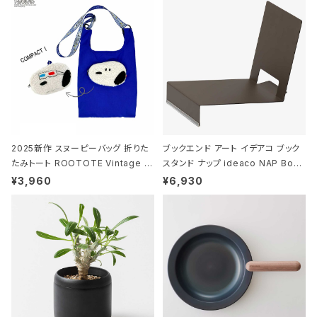
ー
2025新作 スヌーピーバッグ 折りた
ブックエンド アート イデアコ ブック
たみトート ROOTOTE Vintage P
スタンド ナップ ideaco NAP Book
EANUTS ROO-shopper mid 84
stand ブラウン
¥3,960
¥6,930
59 ルートート IP.ルーショッパーミッ
ド.ピーナッツ-0P 3Dグラス