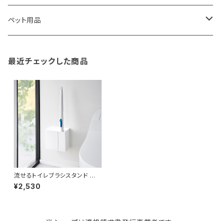
TG
ショルダーバッグ
収納用品
バス用品
ウェットティッシュケース
ノート
卓球用品
ペット用品
gym master
ボストンバッグ
スポンジラック
傘立て
その他
犬用グッズ
最近チェックした商品
paperblanks
スポーツバッグ
ソープディスペンサー
ガーデニング用品
猫用グッズ
Like-it
マザーズバッグ
タオルハンガー
蚊やり
その他
KIND BAG LONDON
パソコンケース
調理器具・調理小物
クッション・クッションカバー
tower
バッグアクセサリー
ディッシュラック
玄関収納
流せるトイレブラシスタンド 山
崎実業 tower タワー ウォール
¥2,530
流せるトイレブラシ＆替えブラシ
ホルダー 石こうボード壁対応
Kaweco
マスク・マスクケース
ブレッドケース
コスメ収納
ホワイト