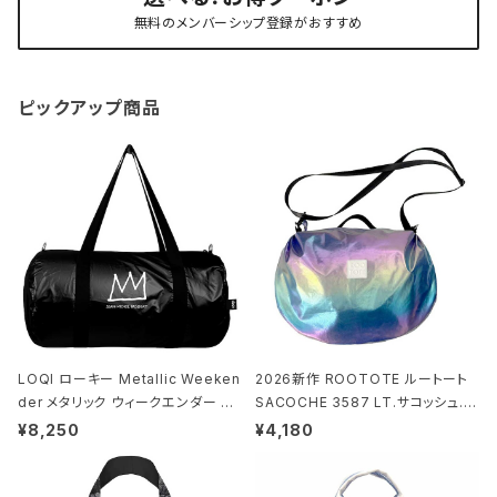
無料のメンバーシップ登録がおすすめ
ピックアップ商品
LOQI ローキー Metallic Weeken
2026新作 ROOTOTE ルートート
der メタリック ウィークエンダー ボ
SACOCHE 3587 LT.サコッシュ.ル
ストンバッグ ショルダーバッグ JEAN
ミエ-B ショルダーバッグ グロスネイ
¥8,250
¥4,180
-MICHEL BASQUIAT/Crown Bla
ビー
ck ジャン=ミッシェル・バスキア/クラ
ウン ブラック