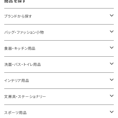
商品を探す
ブランドから探す
LOQI
バッグ・ファッション小物
ideaco
エコバッグ
食器・キッチン用品
a.depeche
アクセサリー
キッチンラック
洗面・バス・トイレ用品
ROOTOTE
トートバッグ
キッチンペーパーホルダー
洗面用品
インテリア用品
100percent
保冷バッグ
食器・テーブルウェア
掃除・洗濯用品
アイロン台
文房具・ステーショナリー
藤田金属
リュックサック
ゴミ箱
トイレ用品
アクセサリー収納
筆記具・ペン
スポーツ用品