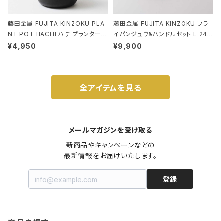
藤田金属 FUJITA KINZOKU PLA
藤田金属 FUJITA KINZOKU フラ
NT POT HACHI ハチ プランターポ
イパンジュウ&ハンドルセット L 24c
ット 3号 ブラック
m ガス火・IH対応 鉄フライパン ウォ
¥4,950
¥9,900
ルナット
全アイテムを見る
メールマガジンを受け取る
新商品やキャンペーンなどの

最新情報をお届けいたします。
登録