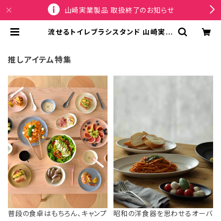
山崎実業製品 取扱終了のお知らせ
流せるトイレブラシスタンド 山崎実業
tower タワー ウォール流せるトイレ
ブラシ＆替えブラシホルダー 石こうボ
ード壁対応 ホワイト | SPORTUS
推しアイテム特集
普段の食卓はもちろん、キャンプ
昭和の洋食器を思わせるオーバ