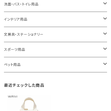
a.depeche
アクセサリー
キッチンラック
洗面・バス・トイレ用品
ROOTOTE
トートバッグ
キッチンペーパーホルダー
洗面用品
インテリア用品
100percent
保冷バッグ
食器・テーブルウェア
掃除・洗濯用品
アイロン台
文房具・ステーショナリー
藤田金属
リュックサック
ゴミ箱
トイレ用品
アクセサリー収納
筆記具・ペン
スポーツ用品
TG
ショルダーバッグ
収納用品
バス用品
ウェットティッシュケース
ノート
卓球用品
ペット用品
gym master
ボストンバッグ
スポンジラック
傘立て
その他
犬用グッズ
最近チェックした商品
paperblanks
スポーツバッグ
ソープディスペンサー
ガーデニング用品
猫用グッズ
Like-it
マザーズバッグ
タオルハンガー
蚊やり
その他