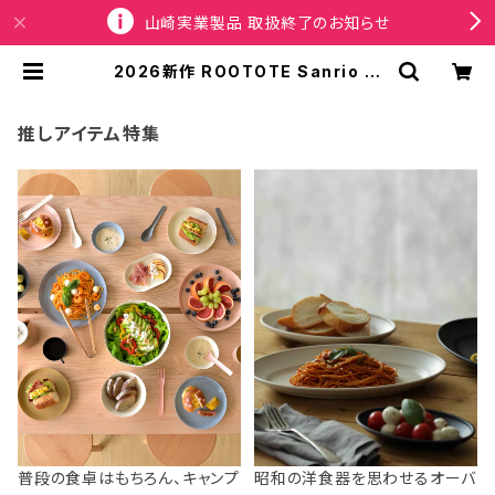
山崎実業製品 取扱終了のお知らせ
2026新作 ROOTOTE Sanrio ル
ートート サンリオ Thermo Keeper
8483 IP.サーモキーパー べビー.サ
ンリオキャラクターズE 保冷バッグ ミ
推しアイテム特集
ニバッグ おにぎりサイズ 洗濯可 ハロ
ーキティ | SPORTUS
普段の食卓はもちろん、キャンプ
昭和の洋食器を思わせるオーバ