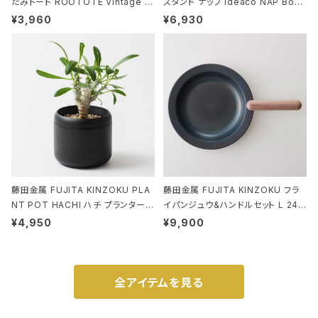
たみトート ROOTOTE Vintage P
スタンド ナップ ideaco NAP Book
EANUTS ROO-shopper mid 84
stand ブラウン
¥3,960
¥6,930
59 ルートート IP.ルーショッパーミッ
ド.ピーナッツ-0P 3Dグラス
藤田金属 FUJITA KINZOKU PLA
藤田金属 FUJITA KINZOKU フラ
NT POT HACHI ハチ プランターポ
イパンジュウ&ハンドルセット L 24c
ット 3号 ブラック
m ガス火・IH対応 鉄フライパン ウォ
¥4,950
¥9,900
ルナット
全アイテムを見る