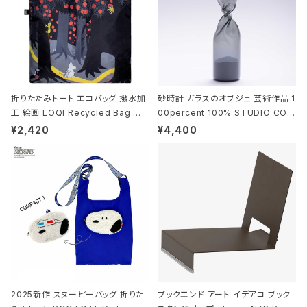
折りたたみトート エコバッグ 撥水加
砂時計 ガラスのオブジェ 芸術作品 1
工 絵画 LOQI Recycled Bag ロ
00percent 100% STUDIO COH
ーキー 大きめ トートバッグ MOOMI
AKU Timeless 100パーセント ス
¥2,420
¥4,400
N/FOREST ムーミン/フォレスト
タジオコハク タイムレス Gray グレ
ー
2025新作 スヌーピーバッグ 折りた
ブックエンド アート イデアコ ブック