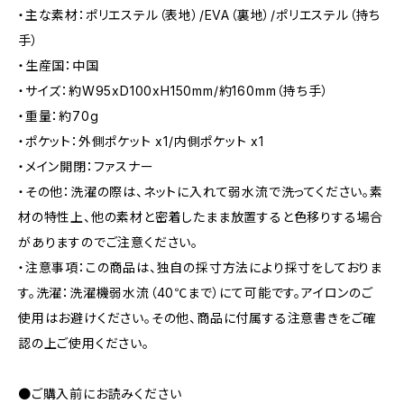
・主な素材：ポリエステル（表地）/EVA（裏地）/ポリエステル（持ち
手）
・生産国：中国
・サイズ：約W95xD100xH150mm/約160mm（持ち手）
・重量：約70g
・ポケット：外側ポケット x1/内側ポケット x1
・メイン開閉：ファスナー
・その他：洗濯の際は、ネットに入れて弱水流で洗ってください。素
材の特性上、他の素材と密着したまま放置すると色移りする場合
がありますのでご注意ください。
・注意事項：この商品は、独自の採寸方法により採寸をしておりま
す。洗濯：洗濯機弱水流（40℃まで）にて可能です。アイロンのご
使用はお避けください。その他、商品に付属する注意書きをご確
認の上ご使用ください。
●ご購入前にお読みください