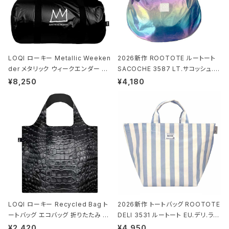
LOQI ローキー Metallic Weeken
2026新作 ROOTOTE ルートート
der メタリック ウィークエンダー ボ
SACOCHE 3587 LT.サコッシュ.ル
ストンバッグ ショルダーバッグ JEAN
ミエ-B ショルダーバッグ グロスネイ
¥8,250
¥4,180
-MICHEL BASQUIAT/Crown Bla
ビー
ck ジャン=ミッシェル・バスキア/クラ
ウン ブラック
LOQI ローキー Recycled Bag ト
2026新作 トートバッグ ROOTOTE
ートバッグ エコバッグ 折りたたみ 大
DELI 3531 ルートート EU.デリ.ラミ
きめ 撥水加工 収納ポーチ CROCO
ネート-W サックス・ホワイト
¥2,420
¥4,950