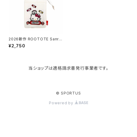
KIND BAG LONDON
パソコンケース
調理器具・調理小物
クッション・クッションカバー
tower
バッグアクセサリー
ディッシュラック
玄関収納
2026新作 ROOTOTE Sanrio
ルートート サンリオ Thermo K
¥2,750
eeper 8483 IP.サーモキーパ
ー べビー.サンリオキャラクター
Kaweco
マスク・マスクケース
ブレッドケース
コスメ収納
ズE 保冷バッグ ミニバッグ おに
ぎりサイズ 洗濯可 ハローキティ
当ショップは適格請求書発行事業者です。
Rivers
傘・レインコート
弁当箱・水筒
ゴミ箱
FABER-CASTELL
手袋・イヤーマフ・ソックス
保存容器
収納用品
© SPORTUS
Powered by
BAGGU
財布・名刺・定期入れ
包丁・まな板
スマホアクセサリー
tosca
その他
水切りラック
タオルハンガー