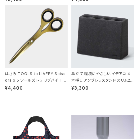
DILE/Black クロコダイル/ブラック
はさみ TOOLS to LIVEBY Sciss
傘立て 環境にやさしい イデアコ 4
ors 6.5 ツールズ トゥ リブバイ TL
本挿し アンブレラスタンド スリム2 i
010 シザーズ 6.5 ゴールド
deaco Umbrella Stand slim2 s
¥4,400
¥3,300
tone ストーンサンドブラック