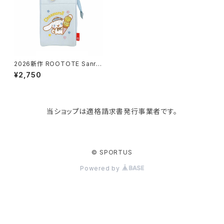
KIND BAG LONDON
パソコンケース
調理器具・調理小物
クッション・クッションカバー
tower
バッグアクセサリー
ディッシュラック
玄関収納
2026新作 ROOTOTE Sanrio
ルートート サンリオ Thermo K
¥2,750
eeper 8483 IP.サーモキーパ
ー べビー.サンリオキャラクター
Kaweco
マスク・マスクケース
ブレッドケース
コスメ収納
ズE 保冷バッグ ミニバッグ おに
ぎりサイズ 洗濯可 シナモンロー
ル
当ショップは適格請求書発行事業者です。
Rivers
傘・レインコート
弁当箱・水筒
ゴミ箱
FABER-CASTELL
手袋・イヤーマフ・ソックス
保存容器
収納用品
© SPORTUS
Powered by
BAGGU
財布・名刺・定期入れ
包丁・まな板
スマホアクセサリー
tosca
その他
水切りラック
タオルハンガー