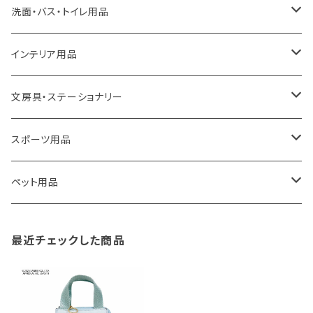
a.depeche
アクセサリー
キッチンラック
洗面・バス・トイレ用品
ROOTOTE
トートバッグ
キッチンペーパーホルダー
洗面用品
インテリア用品
100percent
保冷バッグ
食器・テーブルウェア
掃除・洗濯用品
アイロン台
文房具・ステーショナリー
藤田金属
リュックサック
ゴミ箱
トイレ用品
アクセサリー収納
筆記具・ペン
スポーツ用品
TG
ショルダーバッグ
収納用品
バス用品
ウェットティッシュケース
ノート
卓球用品
ペット用品
gym master
ボストンバッグ
スポンジラック
傘立て
その他
犬用グッズ
最近チェックした商品
paperblanks
スポーツバッグ
ソープディスペンサー
ガーデニング用品
猫用グッズ
Like-it
マザーズバッグ
タオルハンガー
蚊やり
その他