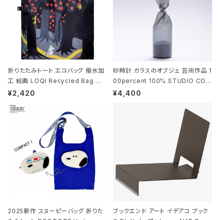
折りたたみトート エコバッグ 撥水加
砂時計 ガラスのオブジェ 芸術作品 1
工 絵画 LOQI Recycled Bag ロ
00percent 100% STUDIO COH
ーキー 大きめ トートバッグ MOOMI
AKU Timeless 100パーセント ス
¥2,420
¥4,400
N/FOREST ムーミン/フォレスト
タジオコハク タイムレス Gray グレ
ー
2025新作 スヌーピーバッグ 折りた
ブックエンド アート イデアコ ブック