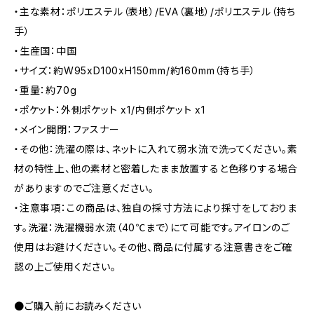
・主な素材：ポリエステル（表地）/EVA（裏地）/ポリエステル（持ち
手）
・生産国：中国
・サイズ：約W95xD100xH150mm/約160mm（持ち手）
・重量：約70g
・ポケット：外側ポケット x1/内側ポケット x1
・メイン開閉：ファスナー
・その他：洗濯の際は、ネットに入れて弱水流で洗ってください。素
材の特性上、他の素材と密着したまま放置すると色移りする場合
がありますのでご注意ください。
・注意事項：この商品は、独自の採寸方法により採寸をしておりま
す。洗濯：洗濯機弱水流（40℃まで）にて可能です。アイロンのご
使用はお避けください。その他、商品に付属する注意書きをご確
認の上ご使用ください。
●ご購入前にお読みください