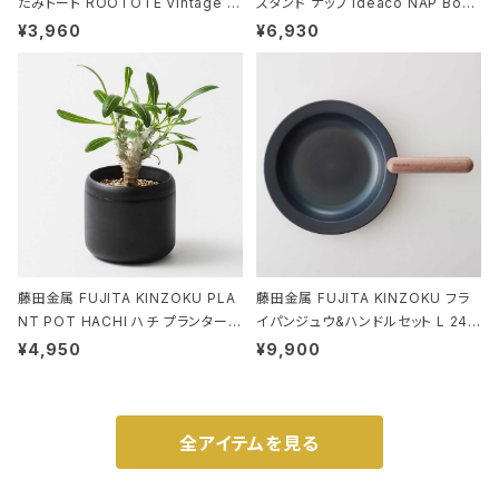
たみトート ROOTOTE Vintage P
スタンド ナップ ideaco NAP Book
EANUTS ROO-shopper mid 84
stand ブラウン
¥3,960
¥6,930
59 ルートート IP.ルーショッパーミッ
ド.ピーナッツ-0P 3Dグラス
藤田金属 FUJITA KINZOKU PLA
藤田金属 FUJITA KINZOKU フラ
NT POT HACHI ハチ プランターポ
イパンジュウ&ハンドルセット L 24c
ット 3号 ブラック
m ガス火・IH対応 鉄フライパン ウォ
¥4,950
¥9,900
ルナット
全アイテムを見る