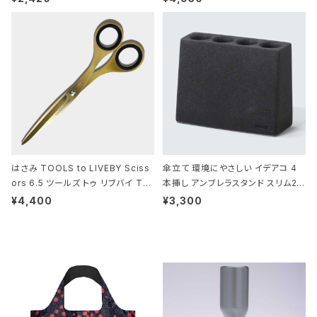
DILE/Black クロコダイル/ブラック
はさみ TOOLS to LIVEBY Sciss
傘立て 環境にやさしい イデアコ 4
ors 6.5 ツールズ トゥ リブバイ TL
本挿し アンブレラスタンド スリム2 i
010 シザーズ 6.5 ゴールド
deaco Umbrella Stand slim2 s
¥4,400
¥3,300
tone ストーンサンドブラック