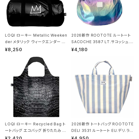
LOQI ローキー Metallic Weeken
2026新作 ROOTOTE ルートート
der メタリック ウィークエンダー ボ
SACOCHE 3587 LT.サコッシュ.ル
ストンバッグ ショルダーバッグ JEAN
ミエ-B ショルダーバッグ グロスネイ
¥8,250
¥4,180
-MICHEL BASQUIAT/Crown Bla
ビー
ck ジャン=ミッシェル・バスキア/クラ
ウン ブラック
LOQI ローキー Recycled Bag ト
2026新作 トートバッグ ROOTOTE
ートバッグ エコバッグ 折りたたみ 大
DELI 3531 ルートート EU.デリ.ラミ
きめ 撥水加工 収納ポーチ CROCO
ネート-W サックス・ホワイト
¥2,420
¥4,950