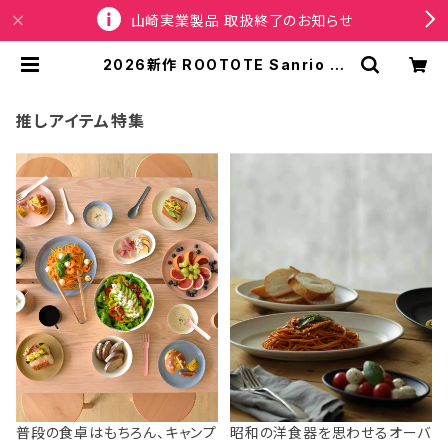
山崎実業製品 取扱終了のお知らせ
2026新作 ROOTOTE Sanrio ル
ートート サンリオ Thermo Keeper
8483 IP.サーモキーパー べビー.サ
ンリオキャラクターズE 保冷バッグ ミ
推しアイテム特集
ニバッグ おにぎりサイズ 洗濯可 シナ
モンロール | SPORTUS
普段の食卓はもちろん、キャンプ
昭和の洋食器を思わせるオーバ