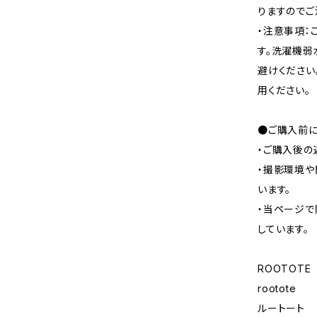
りますのでご
・注意事項：
す。洗濯機弱
避けください
用ください。
●ご購入前に
・ご購入後の
・撮影環境や
います。
・当ページで
しています。
ROOTOTE
rootote
ルートート