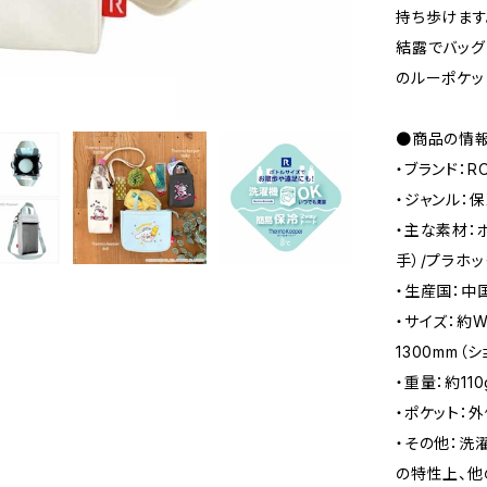
持ち歩けます
結露でバッグ
のルーポケッ
●商品の情
・ブランド：R
・ジャンル：
・主な素材：ポ
手）/プラホッ
・生産国：中
・サイズ：約W
1300mm（
・重量：約110
・ポケット：外
・その他：洗
の特性上、他