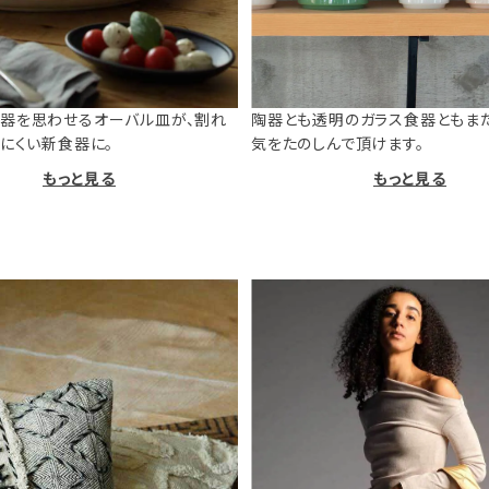
器を思わせるオーバル皿が、割れ
陶器とも透明のガラス食器ともま
けにくい新食器に。
気をたのしんで頂けます。
もっと見る
もっと見る