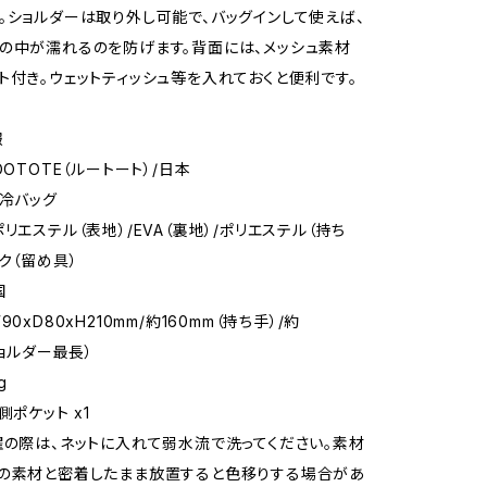
。ショルダーは取り外し可能で、バッグインして使えば、
の中が濡れるのを防げます。背面には、メッシュ素材
ト付き。ウェットティッシュ等を入れておくと便利です。
報
OOTOTE（ルートート）/日本
保冷バッグ
リエステル（表地）/EVA（裏地）/ポリエステル（持ち
ク（留め具）
国
90xD80xH210mm/約160mm（持ち手）/約
ショルダー最長）
g
側ポケット x1
濯の際は、ネットに入れて弱水流で洗ってください。素材
の素材と密着したまま放置すると色移りする場合があ