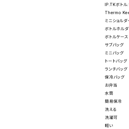
IP.TKボト
Thermo Ke
ミニショルダ
ボトルホルダ
ボトルケース
サブバッグ
ミニバッグ
トートバッグ
ランチバッグ
保冷バッグ
お弁当
水筒
簡易保冷
洗える
洗濯可
軽い