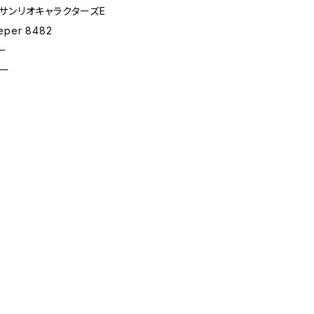
ル.サンリオキャラクターズE
eper 8482
ー
ー