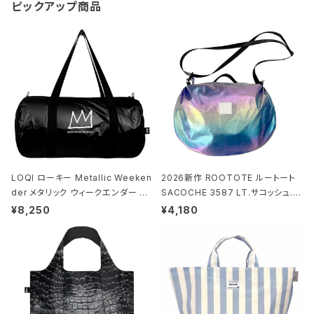
ピックアップ商品
LOQI ローキー Metallic Weeken
2026新作 ROOTOTE ルートート
der メタリック ウィークエンダー ボ
SACOCHE 3587 LT.サコッシュ.ル
ストンバッグ ショルダーバッグ JEAN
ミエ-B ショルダーバッグ グロスネイ
¥8,250
¥4,180
-MICHEL BASQUIAT/Crown Bla
ビー
ck ジャン=ミッシェル・バスキア/クラ
ウン ブラック