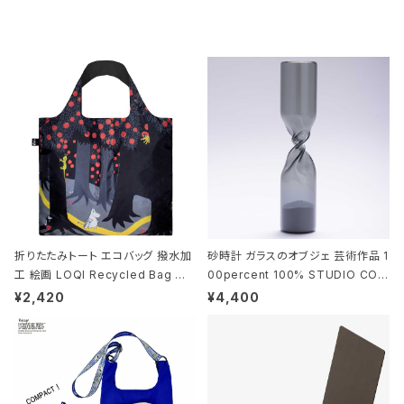
折りたたみトート エコバッグ 撥水加
砂時計 ガラスのオブジェ 芸術作品 1
工 絵画 LOQI Recycled Bag ロ
00percent 100% STUDIO COH
ーキー 大きめ トートバッグ MOOMI
AKU Timeless 100パーセント ス
¥2,420
¥4,400
N/FOREST ムーミン/フォレスト
タジオコハク タイムレス Gray グレ
ー