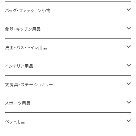
LOQI
バッグ・ファッション小物
ideaco
エコバッグ
食器・キッチン用品
a.depeche
アクセサリー
キッチンラック
洗面・バス・トイレ用品
ROOTOTE
トートバッグ
キッチンペーパーホルダー
洗面用品
インテリア用品
100percent
保冷バッグ
食器・テーブルウェア
掃除・洗濯用品
アイロン台
文房具・ステーショナリー
藤田金属
リュックサック
ゴミ箱
トイレ用品
アクセサリー収納
筆記具・ペン
スポーツ用品
TG
ショルダーバッグ
収納用品
バス用品
ウェットティッシュケース
ノート
卓球用品
ペット用品