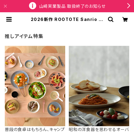
山崎実業製品 取扱終了のお知らせ
2026新作 ROOTOTE Sanrio ル
ートート サンリオ DELI 8474 IP.デ
リバスケット.サンリオキャラクターズ
A トートバッグ ミニバッグ ランチバ
推しアイテム特集
ッグ カゴバッグ ハローキティ | SPO
RTUS
普段の食卓はもちろん、キャンプ
昭和の洋食器を思わせるオーバ