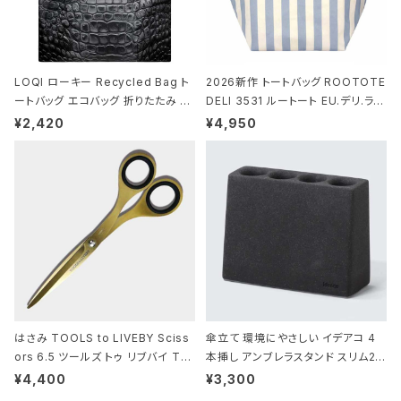
LOQI ローキー Recycled Bag ト
2026新作 トートバッグ ROOTOTE
ートバッグ エコバッグ 折りたたみ 大
DELI 3531 ルートート EU.デリ.ラミ
きめ 撥水加工 収納ポーチ CROCO
ネート-W サックス・ホワイト
¥2,420
¥4,950
DILE/Black クロコダイル/ブラック
はさみ TOOLS to LIVEBY Sciss
傘立て 環境にやさしい イデアコ 4
ors 6.5 ツールズ トゥ リブバイ TL
本挿し アンブレラスタンド スリム2 i
010 シザーズ 6.5 ゴールド
deaco Umbrella Stand slim2 s
¥4,400
¥3,300
tone ストーンサンドブラック