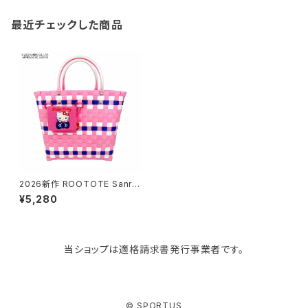
gym master
ボストンバッグ
スポンジラック
傘立て
その他
犬用グッズ
最近チェックした商品
paperblanks
スポーツバッグ
ソープディスペンサー
ガーデニング用品
猫用グッズ
Like-it
マザーズバッグ
タオルハンガー
蚊やり
その他
KIND BAG LONDON
パソコンケース
調理器具・調理小物
クッション・クッションカバー
tower
バッグアクセサリー
ディッシュラック
玄関収納
2026新作 ROOTOTE Sanrio
ルートート サンリオ DELI 8474
¥5,280
IP.デリバスケット.サンリオキャラ
クターズA トートバッグ ミニバッ
Kaweco
マスク・マスクケース
ブレッドケース
コスメ収納
グ ランチバッグ カゴバッグ ハロ
ーキティ
当ショップは適格請求書発行事業者です。
Rivers
傘・レインコート
弁当箱・水筒
ゴミ箱
FABER-CASTELL
手袋・イヤーマフ・ソックス
保存容器
収納用品
© SPORTUS