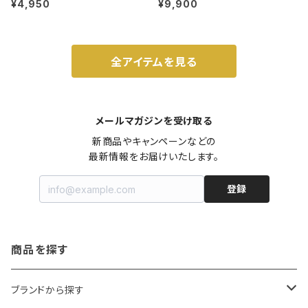
ット 3号 ブラック
m ガス火・IH対応 鉄フライパン ウォ
¥4,950
¥9,900
ルナット
全アイテムを見る
メールマガジンを受け取る
新商品やキャンペーンなどの

最新情報をお届けいたします。
登録
商品を探す
ブランドから探す