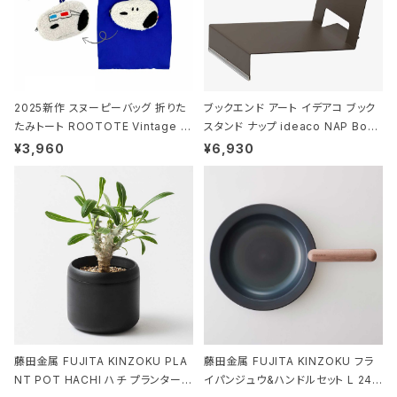
2025新作 スヌーピーバッグ 折りた
ブックエンド アート イデアコ ブック
たみトート ROOTOTE Vintage P
スタンド ナップ ideaco NAP Book
EANUTS ROO-shopper mid 84
stand ブラウン
¥3,960
¥6,930
59 ルートート IP.ルーショッパーミッ
ド.ピーナッツ-0P 3Dグラス
藤田金属 FUJITA KINZOKU PLA
藤田金属 FUJITA KINZOKU フラ
NT POT HACHI ハチ プランターポ
イパンジュウ&ハンドルセット L 24c