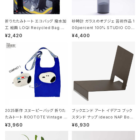
折りたたみトート エコバッグ 撥水加
砂時計 ガラスのオブジェ 芸術作品 1
工 絵画 LOQI Recycled Bag ロ
00percent 100% STUDIO COH
ーキー 大きめ トートバッグ MOOMI
AKU Timeless 100パーセント ス
¥2,420
¥4,400
N/FOREST ムーミン/フォレスト
タジオコハク タイムレス Gray グレ
ー
2025新作 スヌーピーバッグ 折りた
ブックエンド アート イデアコ ブック
たみトート ROOTOTE Vintage P
スタンド ナップ ideaco NAP Book
EANUTS ROO-shopper mid 84
stand ブラウン
¥3,960
¥6,930
59 ルートート IP.ルーショッパーミッ
ド.ピーナッツ-0P 3Dグラス