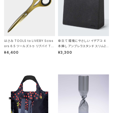
はさみ TOOLS to LIVEBY Sciss
傘立て 環境にやさしい イデアコ 4
ors 6.5 ツールズ トゥ リブバイ TL
本挿し アンブレラスタンド スリム2 i
010 シザーズ 6.5 ゴールド
deaco Umbrella Stand slim2 s
¥4,400
¥3,300
tone ストーンサンドブラック