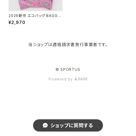
tower
バッグアクセサリー
ディッシュラック
玄関収納
2026新作 エコバッグ BAGGU
Standard Baggu スタンダー
¥2,970
ドバグゥ バグー ベイビーシープ
Kaweco
マスク・マスクケース
ブレッドケース
コスメ収納
当ショップは適格請求書発行事業者です。
Rivers
傘・レインコート
弁当箱・水筒
ゴミ箱
FABER-CASTELL
手袋・イヤーマフ・ソックス
保存容器
収納用品
© SPORTUS
Powered by
BAGGU
財布・名刺・定期入れ
包丁・まな板
スマホアクセサリー
tosca
その他
水切りラック
タオルハンガー
RIN
ラップケース
タブレットPCアクセサリー
ショップに質問する