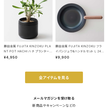
藤田金属 FUJITA KINZOKU PLA
藤田金属 FUJITA KINZOKU フラ
NT POT HACHI ハチ プランターポ
イパンジュウ&ハンドルセット L 24c
ット 3号 ブラック
m ガス火・IH対応 鉄フライパン ウォ
¥4,950
¥9,900
ルナット
全アイテムを見る
メールマガジンを受け取る
新商品やキャンペーンなどの
