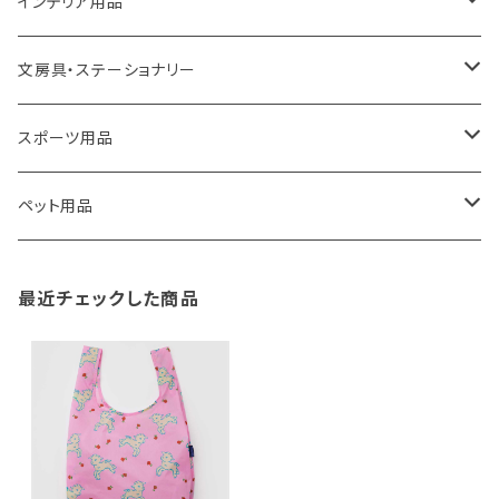
ROOTOTE
トートバッグ
キッチンペーパーホルダー
洗面用品
インテリア用品
100percent
保冷バッグ
食器・テーブルウェア
掃除・洗濯用品
アイロン台
文房具・ステーショナリー
藤田金属
リュックサック
ゴミ箱
トイレ用品
アクセサリー収納
筆記具・ペン
スポーツ用品
TG
ショルダーバッグ
収納用品
バス用品
ウェットティッシュケース
ノート
卓球用品
ペット用品
gym master
ボストンバッグ
スポンジラック
傘立て
その他
犬用グッズ
最近チェックした商品
paperblanks
スポーツバッグ
ソープディスペンサー
ガーデニング用品
猫用グッズ
Like-it
マザーズバッグ
タオルハンガー
蚊やり
その他
KIND BAG LONDON
パソコンケース
調理器具・調理小物
クッション・クッションカバー