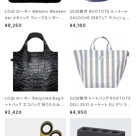
LOQI ローキー Metallic Weeken
2026新作 ROOTOTE ルートート
der メタリック ウィークエンダー ボ
SACOCHE 3587 LT.サコッシュ.ル
ストンバッグ ショルダーバッグ JEAN
ミエ-B ショルダーバッグ グロスネイ
¥8,250
¥4,180
-MICHEL BASQUIAT/Crown Bla
ビー
ck ジャン=ミッシェル・バスキア/クラ
ウン ブラック
LOQI ローキー Recycled Bag ト
2026新作 トートバッグ ROOTOTE
ートバッグ エコバッグ 折りたたみ 大
DELI 3531 ルートート EU.デリ.ラミ
きめ 撥水加工 収納ポーチ CROCO
ネート-W サックス・ホワイト
¥2,420
¥4,950
DILE/Black クロコダイル/ブラック