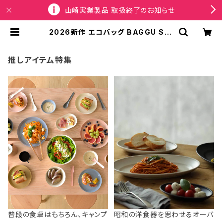
山崎実業製品 取扱終了のお知らせ
2026新作 エコバッグ BAGGU Sta
ndard Baggu スタンダードバグゥ
バグー ベイビーシープ | SPORTUS
推しアイテム特集
普段の食卓はもちろん、キャンプ
昭和の洋食器を思わせるオーバ