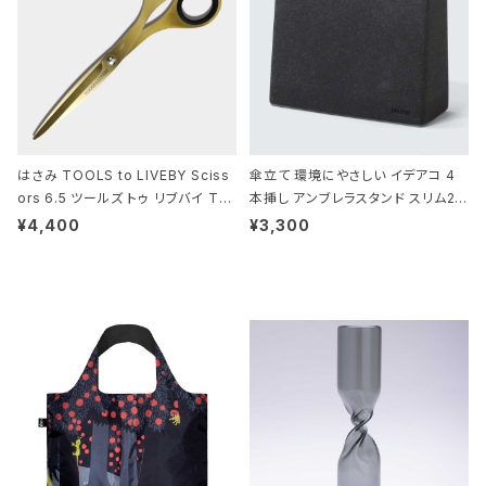
はさみ TOOLS to LIVEBY Sciss
傘立て 環境にやさしい イデアコ 4
ors 6.5 ツールズ トゥ リブバイ TL
本挿し アンブレラスタンド スリム2 i
010 シザーズ 6.5 ゴールド
deaco Umbrella Stand slim2 s
¥4,400
¥3,300
tone ストーンサンドブラック