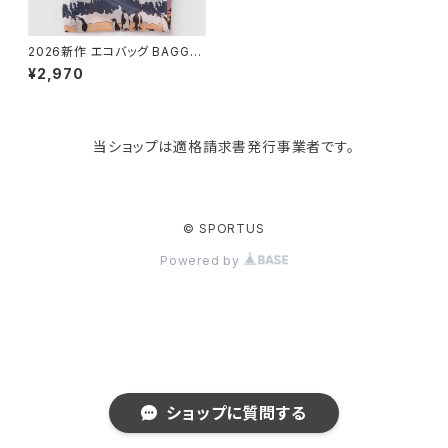
tower
バッグアクセサリー
ディッシュラック
玄関収納
2026新作 エコバッグ BAGGU
Standard Baggu スタンダー
¥2,970
ドバグゥ バグー ペンギン
Kaweco
マスク・マスクケース
ブレッドケース
コスメ収納
当ショップは適格請求書発行事業者です。
Rivers
傘・レインコート
弁当箱・水筒
ゴミ箱
FABER-CASTELL
手袋・イヤーマフ・ソックス
保存容器
収納用品
© SPORTUS
Powered by
BAGGU
財布・名刺・定期入れ
包丁・まな板
スマホアクセサリー
tosca
その他
水切りラック
タオルハンガー
RIN
ラップケース
タブレットPCアクセサリー
ショップに質問する