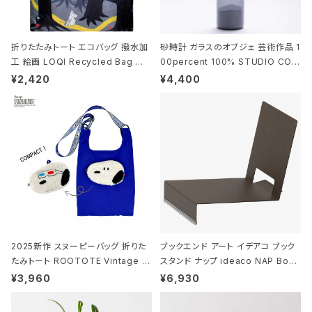
折りたたみトート エコバッグ 撥水加
砂時計 ガラスのオブジェ 芸術作品 1
工 絵画 LOQI Recycled Bag ロ
00percent 100% STUDIO COH
ーキー 大きめ トートバッグ MOOMI
AKU Timeless 100パーセント ス
¥2,420
¥4,400
N/FOREST ムーミン/フォレスト
タジオコハク タイムレス Gray グレ
ー
2025新作 スヌーピーバッグ 折りた
ブックエンド アート イデアコ ブック
たみトート ROOTOTE Vintage P
スタンド ナップ ideaco NAP Book
EANUTS ROO-shopper mid 84
stand ブラウン
¥3,960
¥6,930
59 ルートート IP.ルーショッパーミッ
ド.ピーナッツ-0P 3Dグラス