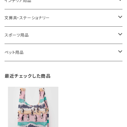
ROOTOTE
トートバッグ
キッチンペーパーホルダー
洗面用品
インテリア用品
100percent
保冷バッグ
食器・テーブルウェア
掃除・洗濯用品
アイロン台
文房具・ステーショナリー
藤田金属
リュックサック
ゴミ箱
トイレ用品
アクセサリー収納
筆記具・ペン
スポーツ用品
TG
ショルダーバッグ
収納用品
バス用品
ウェットティッシュケース
ノート
卓球用品
ペット用品
gym master
ボストンバッグ
スポンジラック
傘立て
その他
犬用グッズ
最近チェックした商品
paperblanks
スポーツバッグ
ソープディスペンサー
ガーデニング用品
猫用グッズ
Like-it
マザーズバッグ
タオルハンガー
蚊やり
その他
KIND BAG LONDON
パソコンケース
調理器具・調理小物
クッション・クッションカバー