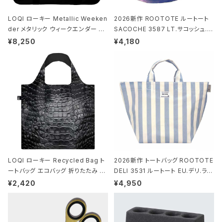
LOQI ローキー Metallic Weeken
2026新作 ROOTOTE ルートート
der メタリック ウィークエンダー ボ
SACOCHE 3587 LT.サコッシュ.ル
ストンバッグ ショルダーバッグ JEAN
ミエ-B ショルダーバッグ グロスネイ
¥8,250
¥4,180
-MICHEL BASQUIAT/Crown Bla
ビー
ck ジャン=ミッシェル・バスキア/クラ
ウン ブラック
LOQI ローキー Recycled Bag ト
2026新作 トートバッグ ROOTOTE
ートバッグ エコバッグ 折りたたみ 大
DELI 3531 ルートート EU.デリ.ラミ
きめ 撥水加工 収納ポーチ CROCO
ネート-W サックス・ホワイト
¥2,420
¥4,950
DILE/Black クロコダイル/ブラック