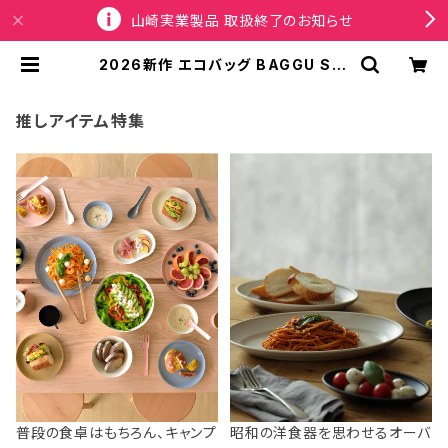
山崎実業製品 取扱終了のお知らせ
2026新作 エコバッグ BAGGU Sta
ndard Baggu スタンダードバグゥ
バグー ペンギン | SPORTUS
推しアイテム特集
普段の食卓はもちろん、キャンプ
昭和の洋食器を思わせるオーバ