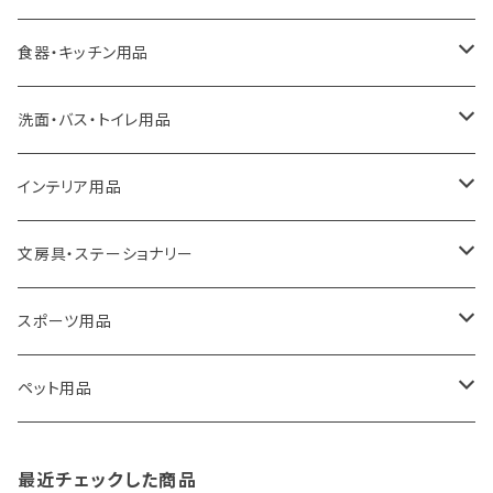
ideaco
エコバッグ
食器・キッチン用品
a.depeche
アクセサリー
キッチンラック
洗面・バス・トイレ用品
ROOTOTE
トートバッグ
キッチンペーパーホルダー
洗面用品
インテリア用品
100percent
保冷バッグ
食器・テーブルウェア
掃除・洗濯用品
アイロン台
文房具・ステーショナリー
藤田金属
リュックサック
ゴミ箱
トイレ用品
アクセサリー収納
筆記具・ペン
スポーツ用品
TG
ショルダーバッグ
収納用品
バス用品
ウェットティッシュケース
ノート
卓球用品
ペット用品
gym master
ボストンバッグ
スポンジラック
傘立て
その他
犬用グッズ
最近チェックした商品