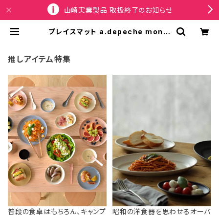
山崎実業製品 取扱終了のお知らせ
プレイスマット a.depeche mon c
hemin lunchon アデペシュ モンシ
ュマン ランチョンマット dialogue |
SPORTUS
推しアイテム特集
普段の食卓はもちろん、キャンプ
昭和の洋食器を思わせるオーバ