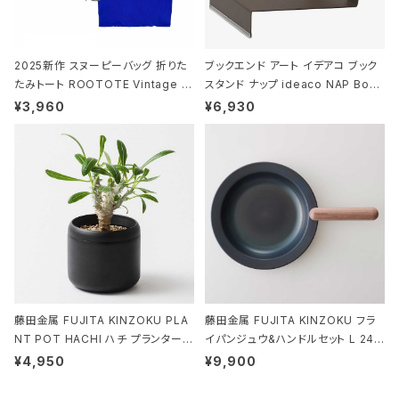
2025新作 スヌーピーバッグ 折りた
ブックエンド アート イデアコ ブック
たみトート ROOTOTE Vintage P
スタンド ナップ ideaco NAP Book
EANUTS ROO-shopper mid 84
stand ブラウン
¥3,960
¥6,930
59 ルートート IP.ルーショッパーミッ
ド.ピーナッツ-0P 3Dグラス
藤田金属 FUJITA KINZOKU PLA
藤田金属 FUJITA KINZOKU フラ
NT POT HACHI ハチ プランターポ
イパンジュウ&ハンドルセット L 24c
ット 3号 ブラック
m ガス火・IH対応 鉄フライパン ウォ
¥4,950
¥9,900
ルナット