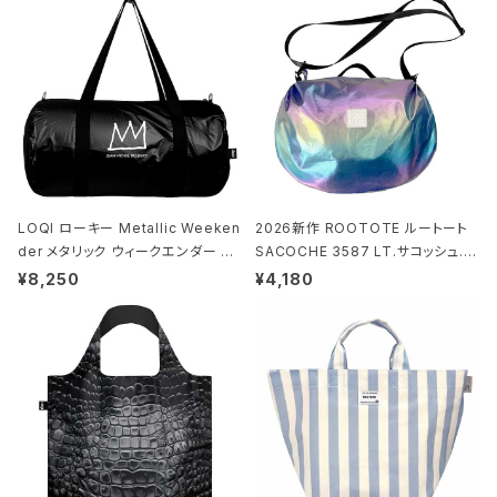
LOQI ローキー Metallic Weeken
2026新作 ROOTOTE ルートート
der メタリック ウィークエンダー ボ
SACOCHE 3587 LT.サコッシュ.ル
ストンバッグ ショルダーバッグ JEAN
ミエ-B ショルダーバッグ グロスネイ
¥8,250
¥4,180
-MICHEL BASQUIAT/Crown Bla
ビー
ck ジャン=ミッシェル・バスキア/クラ
ウン ブラック