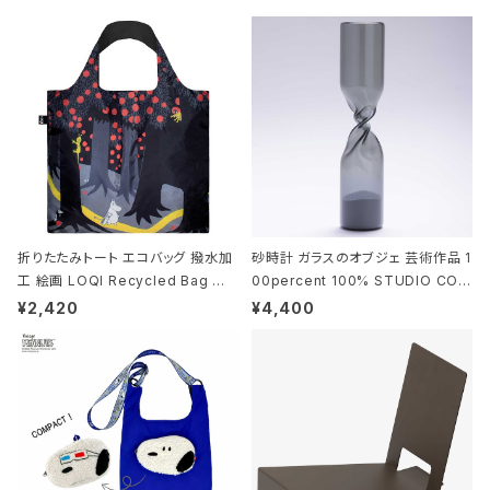
折りたたみトート エコバッグ 撥水加
砂時計 ガラスのオブジェ 芸術作品 1
工 絵画 LOQI Recycled Bag ロ
00percent 100% STUDIO COH
ーキー 大きめ トートバッグ MOOMI
AKU Timeless 100パーセント ス
¥2,420
¥4,400
N/FOREST ムーミン/フォレスト
タジオコハク タイムレス Gray グレ
ー