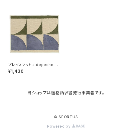
paperblanks
スポーツバッグ
ソープディスペンサー
ガーデニング用品
猫用グッズ
Like-it
マザーズバッグ
タオルハンガー
蚊やり
その他
KIND BAG LONDON
パソコンケース
調理器具・調理小物
クッション・クッションカバー
tower
バッグアクセサリー
ディッシュラック
玄関収納
プレイスマット a.depeche mo
n chemin lunchon アデペシュ
¥1,430
モンシュマン ランチョンマット di
alogue
Kaweco
マスク・マスクケース
ブレッドケース
コスメ収納
当ショップは適格請求書発行事業者です。
Rivers
傘・レインコート
弁当箱・水筒
ゴミ箱
FABER-CASTELL
手袋・イヤーマフ・ソックス
保存容器
収納用品
© SPORTUS
Powered by