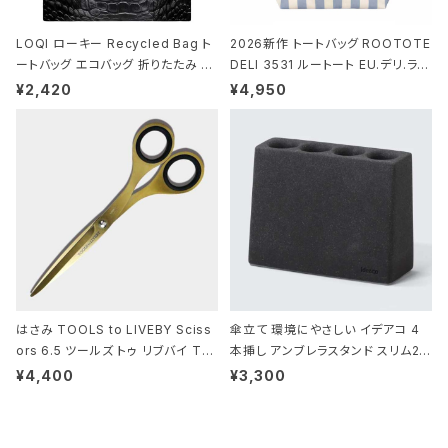
LOQI ローキー Recycled Bag ト
2026新作 トートバッグ ROOTOTE
ートバッグ エコバッグ 折りたたみ 大
DELI 3531 ルートート EU.デリ.ラミ
きめ 撥水加工 収納ポーチ CROCO
ネート-W サックス・ホワイト
¥2,420
¥4,950
DILE/Black クロコダイル/ブラック
はさみ TOOLS to LIVEBY Sciss
傘立て 環境にやさしい イデアコ 4
ors 6.5 ツールズ トゥ リブバイ TL
本挿し アンブレラスタンド スリム2 i
010 シザーズ 6.5 ゴールド
deaco Umbrella Stand slim2 s
¥4,400
¥3,300
tone ストーンサンドブラック