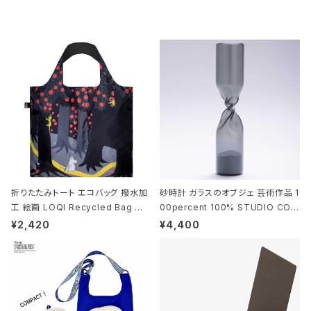
折りたたみトート エコバッグ 撥水加
砂時計 ガラスのオブジェ 芸術作品 1
工 絵画 LOQI Recycled Bag ロ
00percent 100% STUDIO COH
ーキー 大きめ トートバッグ MOOMI
AKU Timeless 100パーセント ス
¥2,420
¥4,400
N/FOREST ムーミン/フォレスト
タジオコハク タイムレス Gray グレ
ー