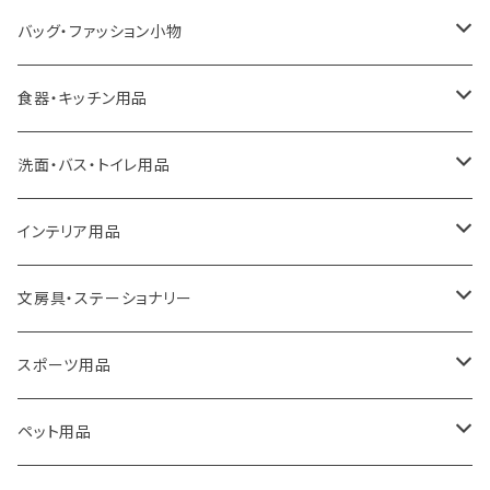
LOQI
バッグ・ファッション小物
ideaco
エコバッグ
食器・キッチン用品
a.depeche
アクセサリー
キッチンラック
洗面・バス・トイレ用品
ROOTOTE
トートバッグ
キッチンペーパーホルダー
洗面用品
インテリア用品
100percent
保冷バッグ
食器・テーブルウェア
掃除・洗濯用品
アイロン台
文房具・ステーショナリー
藤田金属
リュックサック
ゴミ箱
トイレ用品
アクセサリー収納
筆記具・ペン
スポーツ用品
TG
ショルダーバッグ
収納用品
バス用品
ウェットティッシュケース
ノート
卓球用品
ペット用品