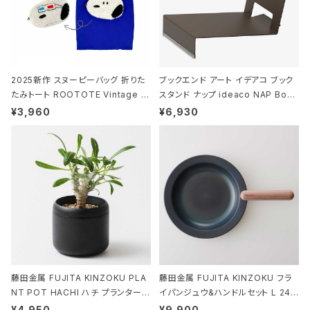
2025新作 スヌーピーバッグ 折りた
ブックエンド アート イデアコ ブック
たみトート ROOTOTE Vintage P
スタンド ナップ ideaco NAP Book
EANUTS ROO-shopper mid 84
stand ブラウン
¥3,960
¥6,930
59 ルートート IP.ルーショッパーミッ
ド.ピーナッツ-0P 3Dグラス
藤田金属 FUJITA KINZOKU PLA
藤田金属 FUJITA KINZOKU フラ
NT POT HACHI ハチ プランターポ
イパンジュウ&ハンドルセット L 24c
ット 3号 ブラック
m ガス火・IH対応 鉄フライパン ウォ
¥4,950
¥9,900