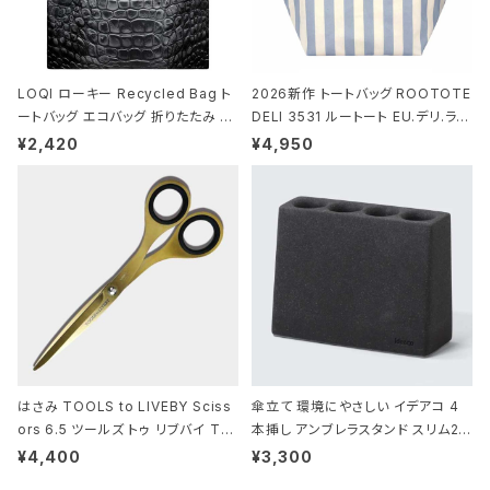
LOQI ローキー Recycled Bag ト
2026新作 トートバッグ ROOTOTE
ートバッグ エコバッグ 折りたたみ 大
DELI 3531 ルートート EU.デリ.ラミ
きめ 撥水加工 収納ポーチ CROCO
ネート-W サックス・ホワイト
¥2,420
¥4,950
DILE/Black クロコダイル/ブラック
はさみ TOOLS to LIVEBY Sciss
傘立て 環境にやさしい イデアコ 4
ors 6.5 ツールズ トゥ リブバイ TL
本挿し アンブレラスタンド スリム2 i
010 シザーズ 6.5 ゴールド
deaco Umbrella Stand slim2 s
¥4,400
¥3,300
tone ストーンサンドブラック