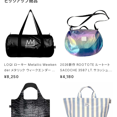
ピックアップ商品
LOQI ローキー Metallic Weeken
2026新作 ROOTOTE ルートート
der メタリック ウィークエンダー ボ
SACOCHE 3587 LT.サコッシュ.ル
ストンバッグ ショルダーバッグ JEAN
ミエ-B ショルダーバッグ グロスネイ
¥8,250
¥4,180
-MICHEL BASQUIAT/Crown Bla
ビー
ck ジャン=ミッシェル・バスキア/クラ
ウン ブラック