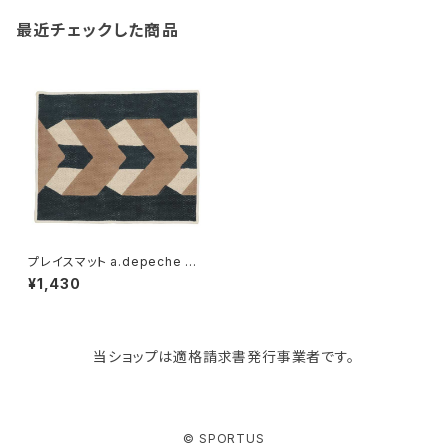
gym master
ボストンバッグ
スポンジラック
傘立て
その他
犬用グッズ
最近チェックした商品
paperblanks
スポーツバッグ
ソープディスペンサー
ガーデニング用品
猫用グッズ
Like-it
マザーズバッグ
タオルハンガー
蚊やり
その他
KIND BAG LONDON
パソコンケース
調理器具・調理小物
クッション・クッションカバー
tower
バッグアクセサリー
ディッシュラック
玄関収納
プレイスマット a.depeche mo
n chemin lunchon アデペシュ
¥1,430
モンシュマン ランチョンマット a
ccumulation
Kaweco
マスク・マスクケース
ブレッドケース
コスメ収納
当ショップは適格請求書発行事業者です。
Rivers
傘・レインコート
弁当箱・水筒
ゴミ箱
FABER-CASTELL
手袋・イヤーマフ・ソックス
保存容器
収納用品
© SPORTUS