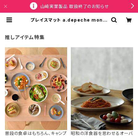
山崎実業製品 取扱終了のお知らせ
プレイスマット a.depeche mon c
hemin lunchon アデペシュ モンシ
ュマン ランチョンマット accumulat
ion | SPORTUS
推しアイテム特集
普段の食卓はもちろん、キャンプ
昭和の洋食器を思わせるオーバ