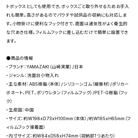
トボックスとしても使用でき、ボックスごと取り外せるためお手入
れも簡単。高さがあるのでパウチや試供品の収納にも対応しま
す。小物掛けに便利なフック付きで、底面は通気性がよく衛生的
な穴あき仕様。フィルムフックに差し込むだけで簡単に設置でき
ます。
●商品の情報
・ブランド：YAMAZAKI（山崎実業）/日本
・ジャンル：洗面台小物入れ
・主な素材：ABS樹脂（本体）/シリコーンゴム（緩衝材）/ポリカー
ボネート、PET、ポリウレタン（フィルムフック）/PET-G樹脂（フッ
ク）
・生産国：中国
・サイズ：約W198xD73xH100mm（本体）/約W165xH65mm（フ
ィルムフック接着面）
・内寸サイズ：約W84xD58xH74mm（収納部1つあたり）