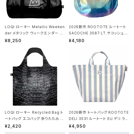
LOQI ローキー Metallic Weeken
2026新作 ROOTOTE ルートート
der メタリック ウィークエンダー ボ
SACOCHE 3587 LT.サコッシュ.ル
ストンバッグ ショルダーバッグ JEAN
ミエ-B ショルダーバッグ グロスネイ
¥8,250
¥4,180
-MICHEL BASQUIAT/Crown Bla
ビー
ck ジャン=ミッシェル・バスキア/クラ
ウン ブラック
LOQI ローキー Recycled Bag ト
2026新作 トートバッグ ROOTOTE
ートバッグ エコバッグ 折りたたみ 大
DELI 3531 ルートート EU.デリ.ラミ
きめ 撥水加工 収納ポーチ CROCO
ネート-W サックス・ホワイト
¥2,420
¥4,950
DILE/Black クロコダイル/ブラック