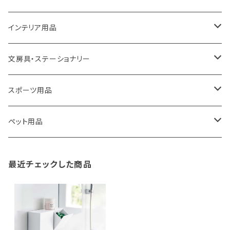
ROOTOTE
トートバッグ
キッチンペーパーホルダー
洗面用品
インテリア用品
100percent
保冷バッグ
食器・テーブルウェア
掃除・洗濯用品
アイロン台
文房具・ステーショナリー
藤田金属
リュックサック
ゴミ箱
トイレ用品
アクセサリー収納
筆記具・ペン
スポーツ用品
TG
ショルダーバッグ
収納用品
バス用品
ウェットティッシュケース
ノート
卓球用品
ペット用品
gym master
ボストンバッグ
スポンジラック
傘立て
その他
犬用グッズ
最近チェックした商品
paperblanks
スポーツバッグ
ソープディスペンサー
ガーデニング用品
猫用グッズ
Like-it
マザーズバッグ
タオルハンガー
蚊やり
その他