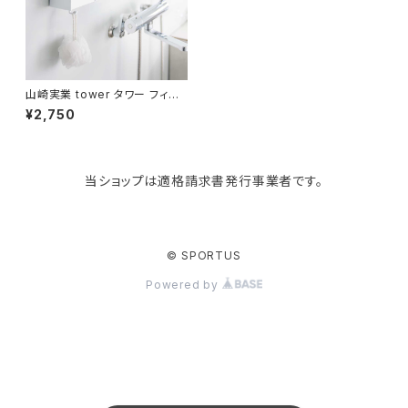
KIND BAG LONDON
パソコンケース
調理器具・調理小物
クッション・クッションカバー
tower
バッグアクセサリー
ディッシュラック
玄関収納
山崎実業 tower タワー フィル
ムフック洗顔パウダーストッカー
¥2,750
＆ダストボックス 洗面台小物入
れ 壁収納 10779 ホワイト
Kaweco
マスク・マスクケース
ブレッドケース
コスメ収納
当ショップは適格請求書発行事業者です。
Rivers
傘・レインコート
弁当箱・水筒
ゴミ箱
FABER-CASTELL
手袋・イヤーマフ・ソックス
保存容器
収納用品
© SPORTUS
Powered by
BAGGU
財布・名刺・定期入れ
包丁・まな板
スマホアクセサリー
tosca
その他
水切りラック
タオルハンガー