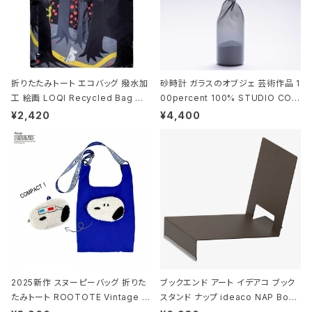
折りたたみトート エコバッグ 撥水加
砂時計 ガラスのオブジェ 芸術作品 1
工 絵画 LOQI Recycled Bag ロ
00percent 100% STUDIO COH
ーキー 大きめ トートバッグ MOOMI
AKU Timeless 100パーセント ス
¥2,420
¥4,400
N/FOREST ムーミン/フォレスト
タジオコハク タイムレス Gray グレ
ー
2025新作 スヌーピーバッグ 折りた
ブックエンド アート イデアコ ブック
たみトート ROOTOTE Vintage P
スタンド ナップ ideaco NAP Book
EANUTS ROO-shopper mid 84
stand ブラウン