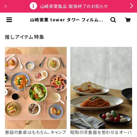
山崎実業製品 取扱終了のお知らせ
山崎実業 tower タワー フィルムフッ
ク洗顔パウダーストッカー＆ダストボ
ックス 洗面台小物入れ 壁収納 1077
9 ホワイト | SPORTUS
推しアイテム特集
普段の食卓はもちろん、キャンプ
昭和の洋食器を思わせるオーバ