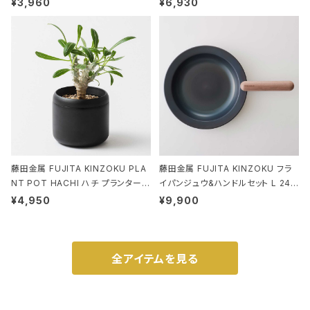
¥3,960
¥6,930
59 ルートート IP.ルーショッパーミッ
ド.ピーナッツ-0P 3Dグラス
藤田金属 FUJITA KINZOKU PLA
藤田金属 FUJITA KINZOKU フラ
NT POT HACHI ハチ プランターポ
イパンジュウ&ハンドルセット L 24c
ット 3号 ブラック
m ガス火・IH対応 鉄フライパン ウォ
¥4,950
¥9,900
ルナット
全アイテムを見る