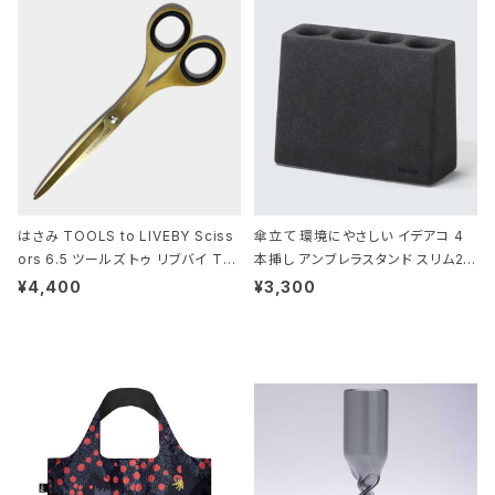
はさみ TOOLS to LIVEBY Sciss
傘立て 環境にやさしい イデアコ 4
ors 6.5 ツールズ トゥ リブバイ TL
本挿し アンブレラスタンド スリム2 i
010 シザーズ 6.5 ゴールド
deaco Umbrella Stand slim2 s
¥4,400
¥3,300
tone ストーンサンドブラック