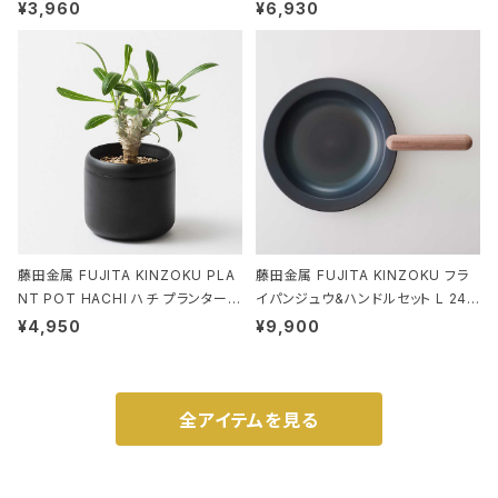
EANUTS ROO-shopper mid 84
stand ブラウン
¥3,960
¥6,930
59 ルートート IP.ルーショッパーミッ
ド.ピーナッツ-0P 3Dグラス
藤田金属 FUJITA KINZOKU PLA
藤田金属 FUJITA KINZOKU フラ
NT POT HACHI ハチ プランターポ
イパンジュウ&ハンドルセット L 24c
ット 3号 ブラック
m ガス火・IH対応 鉄フライパン ウォ
¥4,950
¥9,900
ルナット
全アイテムを見る