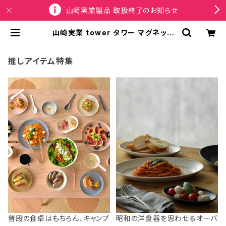
山崎実業製品 取扱終了のお知らせ
山崎実業 tower タワー マグネット
ゴミ袋収納ホルダー 45L ゴミ袋スト
ッカー 10664 ホワイト | SPORTU
S
推しアイテム特集
普段の食卓はもちろん、キャンプ
昭和の洋食器を思わせるオーバ