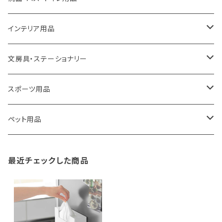
ROOTOTE
トートバッグ
キッチンペーパーホルダー
洗面用品
インテリア用品
100percent
保冷バッグ
食器・テーブルウェア
掃除・洗濯用品
アイロン台
文房具・ステーショナリー
藤田金属
リュックサック
ゴミ箱
トイレ用品
アクセサリー収納
筆記具・ペン
スポーツ用品
TG
ショルダーバッグ
収納用品
バス用品
ウェットティッシュケース
ノート
卓球用品
ペット用品
gym master
ボストンバッグ
スポンジラック
傘立て
その他
犬用グッズ
最近チェックした商品
paperblanks
スポーツバッグ
ソープディスペンサー
ガーデニング用品
猫用グッズ
Like-it
マザーズバッグ
タオルハンガー
蚊やり
その他