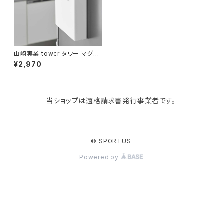
KIND BAG LONDON
パソコンケース
調理器具・調理小物
クッション・クッションカバー
tower
バッグアクセサリー
ディッシュラック
玄関収納
山崎実業 tower タワー マグネ
ットゴミ袋収納ホルダー 45L ゴ
¥2,970
ミ袋ストッカー 10664 ホワイト
Kaweco
マスク・マスクケース
ブレッドケース
コスメ収納
当ショップは適格請求書発行事業者です。
Rivers
傘・レインコート
弁当箱・水筒
ゴミ箱
FABER-CASTELL
手袋・イヤーマフ・ソックス
保存容器
収納用品
© SPORTUS
Powered by
BAGGU
財布・名刺・定期入れ
包丁・まな板
スマホアクセサリー
tosca
その他
水切りラック
タオルハンガー