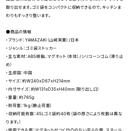
取り出せます。ゴミ袋をコンパクトに収納できるので、キッチンま
わりもすっきり整います。
●商品の情報
・ブランド：YAMAZAKI（山崎実業）/日本
・ジャンル：ゴミ袋ストッカー
・主な素材：ABS樹脂、マグネット（本体）/シリコーンゴム（滑り止
め）
・生産国：中国
・サイズ：約W240xD67xH214mm
・内寸サイズ：約W131xD35xH40mm（取り出し口）
・重量：約785g
・耐荷重：1kg（静止荷重）
・収納可能枚数：45Lゴミ袋約40枚（袋の厚さにより枚数は異な
ります。）
・使用できる面：マグネットがつく凹凸のない平らな面、スチール