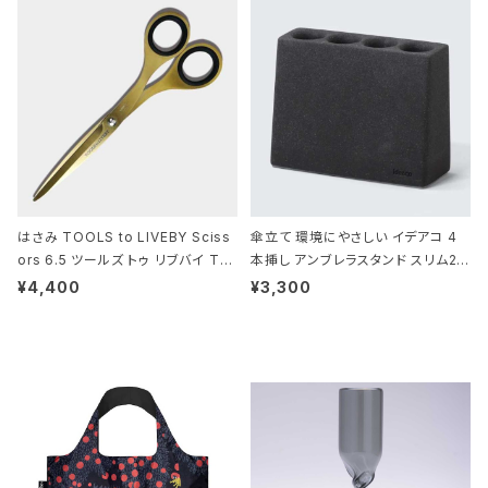
はさみ TOOLS to LIVEBY Sciss
傘立て 環境にやさしい イデアコ 4
ors 6.5 ツールズ トゥ リブバイ TL
本挿し アンブレラスタンド スリム2 i
010 シザーズ 6.5 ゴールド
deaco Umbrella Stand slim2 s
¥4,400
¥3,300
tone ストーンサンドブラック