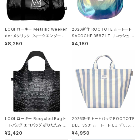
LOQI ローキー Metallic Weeken
2026新作 ROOTOTE ルートート
der メタリック ウィークエンダー ボ
SACOCHE 3587 LT.サコッシュ.ル
ストンバッグ ショルダーバッグ JEAN
ミエ-B ショルダーバッグ グロスネイ
¥8,250
¥4,180
-MICHEL BASQUIAT/Crown Bla
ビー
ck ジャン=ミッシェル・バスキア/クラ
ウン ブラック
LOQI ローキー Recycled Bag ト
2026新作 トートバッグ ROOTOTE
ートバッグ エコバッグ 折りたたみ 大
DELI 3531 ルートート EU.デリ.ラミ
きめ 撥水加工 収納ポーチ CROCO
ネート-W サックス・ホワイト
¥2,420
¥4,950
DILE/Black クロコダイル/ブラック