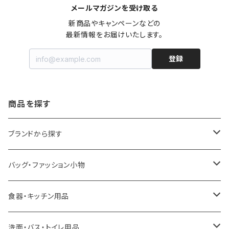
メールマガジンを受け取る
新商品やキャンペーンなどの

最新情報をお届けいたします。
登録
商品を探す
ブランドから探す
LOQI
バッグ・ファッション小物
ideaco
エコバッグ
食器・キッチン用品
a.depeche
アクセサリー
キッチンラック
洗面・バス・トイレ用品