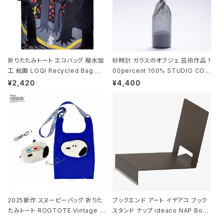
折りたたみトート エコバッグ 撥水加
砂時計 ガラスのオブジェ 芸術作品 1
工 絵画 LOQI Recycled Bag ロ
00percent 100% STUDIO COH
ーキー 大きめ トートバッグ MOOMI
AKU Timeless 100パーセント ス
¥2,420
¥4,400
N/FOREST ムーミン/フォレスト
タジオコハク タイムレス Gray グレ
ー
2025新作 スヌーピーバッグ 折りた
ブックエンド アート イデアコ ブック
たみトート ROOTOTE Vintage P
スタンド ナップ ideaco NAP Book