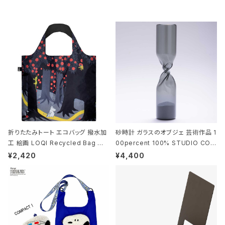
折りたたみトート エコバッグ 撥水加
砂時計 ガラスのオブジェ 芸術作品 1
工 絵画 LOQI Recycled Bag ロ
00percent 100% STUDIO COH
ーキー 大きめ トートバッグ MOOMI
AKU Timeless 100パーセント ス
¥2,420
¥4,400
N/FOREST ムーミン/フォレスト
タジオコハク タイムレス Gray グレ
ー