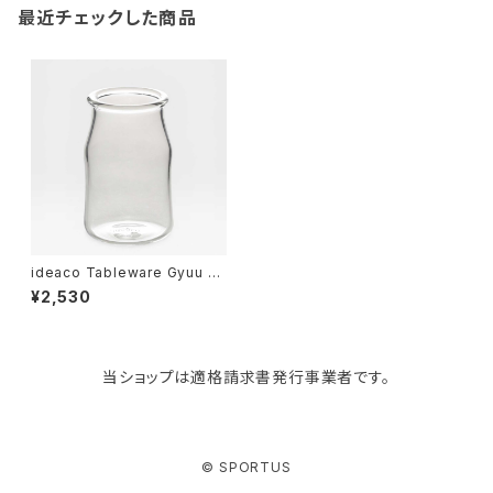
最近チェックした商品
paperblanks
スポーツバッグ
ソープディスペンサー
ガーデニング用品
猫用グッズ
Like-it
マザーズバッグ
タオルハンガー
蚊やり
その他
KIND BAG LONDON
パソコンケース
調理器具・調理小物
クッション・クッションカバー
tower
バッグアクセサリー
ディッシュラック
玄関収納
ideaco Tableware Gyuu S
イデアコ ギュウ 牛乳瓶 グラス
¥2,530
クリア
Kaweco
マスク・マスクケース
ブレッドケース
コスメ収納
当ショップは適格請求書発行事業者です。
Rivers
傘・レインコート
弁当箱・水筒
ゴミ箱
FABER-CASTELL
手袋・イヤーマフ・ソックス
保存容器
収納用品
© SPORTUS