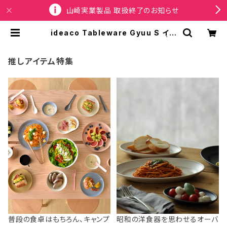
山崎実業製品 取扱終了のお知らせ
ideaco Tableware Gyuu S イデ
アコ ギュウ 牛乳瓶 グラス クリア | S
PORTUS
推しアイテム特集
普段の食卓はもちろん、キャンプ
昭和の洋食器を思わせるオーバ