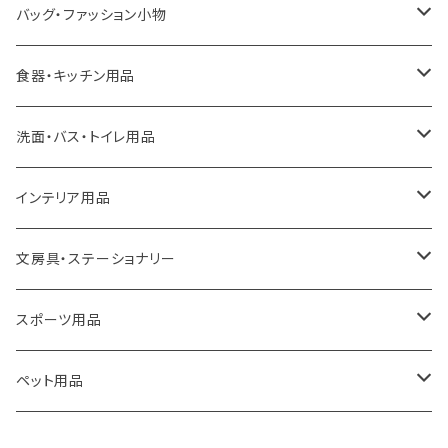
LOQI
バッグ・ファッション小物
ideaco
エコバッグ
食器・キッチン用品
a.depeche
アクセサリー
キッチンラック
洗面・バス・トイレ用品
ROOTOTE
トートバッグ
キッチンペーパーホルダー
洗面用品
インテリア用品
100percent
保冷バッグ
食器・テーブルウェア
掃除・洗濯用品
アイロン台
文房具・ステーショナリー
藤田金属
リュックサック
ゴミ箱
トイレ用品
アクセサリー収納
筆記具・ペン
スポーツ用品
TG
ショルダーバッグ
収納用品
バス用品
ウェットティッシュケース
ノート
卓球用品
ペット用品
gym master
ボストンバッグ
スポンジラック
傘立て
その他
犬用グッズ