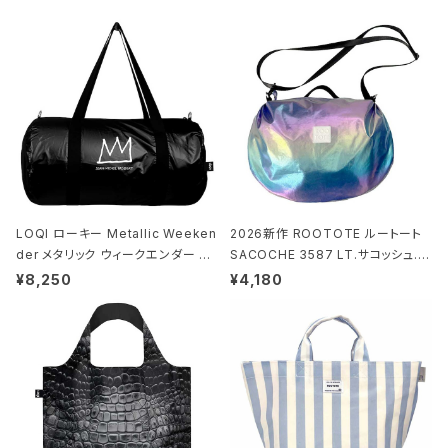
LOQI ローキー Metallic Weeken
2026新作 ROOTOTE ルートート
der メタリック ウィークエンダー ボ
SACOCHE 3587 LT.サコッシュ.ル
ストンバッグ ショルダーバッグ JEAN
ミエ-B ショルダーバッグ グロスネイ
¥8,250
¥4,180
-MICHEL BASQUIAT/Crown Bla
ビー
ck ジャン=ミッシェル・バスキア/クラ
ウン ブラック