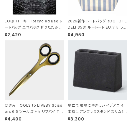
LOQI ローキー Recycled Bag ト
2026新作 トートバッグ ROOTOTE
ートバッグ エコバッグ 折りたたみ 大
DELI 3531 ルートート EU.デリ.ラミ
きめ 撥水加工 収納ポーチ CROCO
ネート-W サックス・ホワイト
¥2,420
¥4,950
DILE/Black クロコダイル/ブラック
はさみ TOOLS to LIVEBY Sciss
傘立て 環境にやさしい イデアコ 4
ors 6.5 ツールズ トゥ リブバイ TL
本挿し アンブレラスタンド スリム2 i
010 シザーズ 6.5 ゴールド
deaco Umbrella Stand slim2 s
¥4,400
¥3,300
tone ストーンサンドブラック