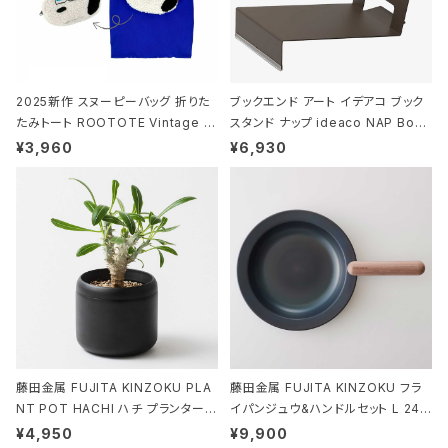
2025新作 スヌーピーバッグ 折りた
ブックエンド アート イデアコ ブック
たみトート ROOTOTE Vintage P
スタンド ナップ ideaco NAP Book
EANUTS ROO-shopper mid 84
stand ブラウン
¥3,960
¥6,930
59 ルートート IP.ルーショッパーミッ
ド.ピーナッツ-0P 3Dグラス
藤田金属 FUJITA KINZOKU PLA
藤田金属 FUJITA KINZOKU フラ
NT POT HACHI ハチ プランターポ
イパンジュウ&ハンドルセット L 24c
ット 3号 ブラック
m ガス火・IH対応 鉄フライパン ウォ
¥4,950
¥9,900