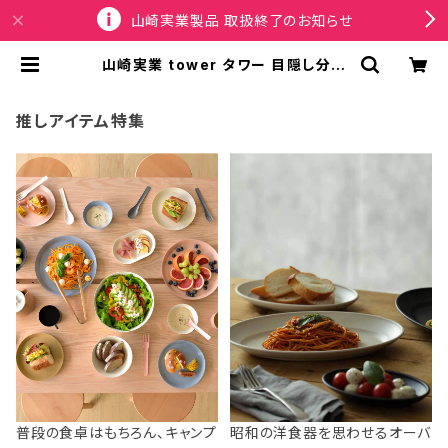
山崎実業製品 取扱終了のお知らせ
山崎実業 tower タワー 目隠し分別
ダストワゴン 4分別 ゴミ箱 キッチン
分別 キャスター付き 10619 ブラック
| SPORTUS
推しアイテム特集
普段の食卓はもちろん、キャンプ
昭和の洋食器を思わせるオーバ