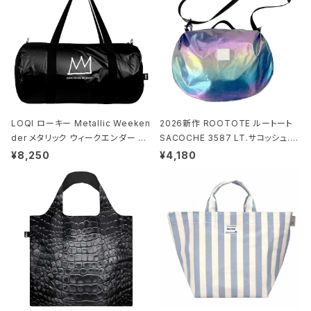
LOQI ローキー Metallic Weeken
2026新作 ROOTOTE ルートート
der メタリック ウィークエンダー ボ
SACOCHE 3587 LT.サコッシュ.ル
ストンバッグ ショルダーバッグ JEAN
ミエ-B ショルダーバッグ グロスネイ
¥8,250
¥4,180
-MICHEL BASQUIAT/Crown Bla
ビー
ck ジャン=ミッシェル・バスキア/クラ
ウン ブラック