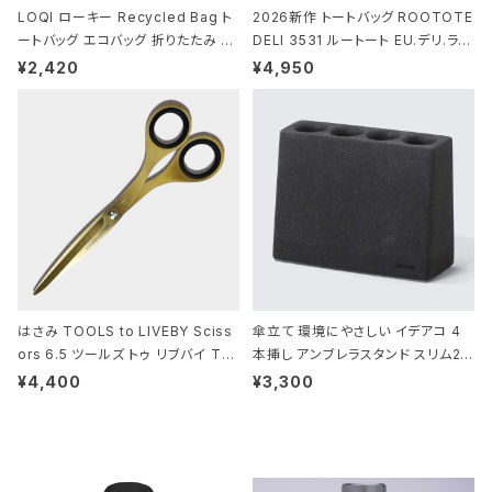
LOQI ローキー Recycled Bag ト
2026新作 トートバッグ ROOTOTE
ートバッグ エコバッグ 折りたたみ 大
DELI 3531 ルートート EU.デリ.ラミ
きめ 撥水加工 収納ポーチ CROCO
ネート-W サックス・ホワイト
¥2,420
¥4,950
DILE/Black クロコダイル/ブラック
はさみ TOOLS to LIVEBY Sciss
傘立て 環境にやさしい イデアコ 4
ors 6.5 ツールズ トゥ リブバイ TL
本挿し アンブレラスタンド スリム2 i
010 シザーズ 6.5 ゴールド
deaco Umbrella Stand slim2 s
¥4,400
¥3,300
tone ストーンサンドブラック