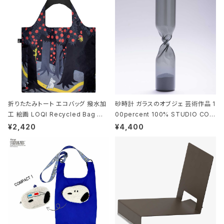
折りたたみトート エコバッグ 撥水加
砂時計 ガラスのオブジェ 芸術作品 1
工 絵画 LOQI Recycled Bag ロ
00percent 100% STUDIO COH
ーキー 大きめ トートバッグ MOOMI
AKU Timeless 100パーセント ス
¥2,420
¥4,400
N/FOREST ムーミン/フォレスト
タジオコハク タイムレス Gray グレ
ー