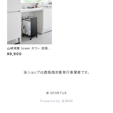
Like-it
マザーズバッグ
タオルハンガー
蚊やり
その他
KIND BAG LONDON
パソコンケース
調理器具・調理小物
クッション・クッションカバー
tower
バッグアクセサリー
ディッシュラック
玄関収納
山崎実業 tower タワー 目隠し
分別ダストワゴン 4分別 ゴミ箱
¥9,900
キッチン 分別 キャスター付き 1
0619 ブラック
Kaweco
マスク・マスクケース
ブレッドケース
コスメ収納
当ショップは適格請求書発行事業者です。
Rivers
傘・レインコート
弁当箱・水筒
ゴミ箱
FABER-CASTELL
手袋・イヤーマフ・ソックス
保存容器
収納用品
© SPORTUS
Powered by
BAGGU
財布・名刺・定期入れ
包丁・まな板
スマホアクセサリー