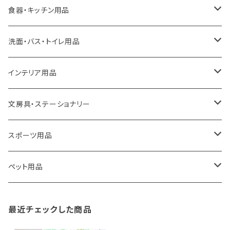
ideaco
エコバッグ
食器・キッチン用品
a.depeche
アクセサリー
キッチンラック
洗面・バス・トイレ用品
ROOTOTE
トートバッグ
キッチンペーパーホルダー
洗面用品
インテリア用品
100percent
保冷バッグ
食器・テーブルウェア
掃除・洗濯用品
アイロン台
文房具・ステーショナリー
藤田金属
リュックサック
ゴミ箱
トイレ用品
アクセサリー収納
筆記具・ペン
スポーツ用品
TG
ショルダーバッグ
収納用品
バス用品
ウェットティッシュケース
ノート
卓球用品
ペット用品
gym master
ボストンバッグ
スポンジラック
傘立て
その他
犬用グッズ
最近チェックした商品
paperblanks
スポーツバッグ
ソープディスペンサー
ガーデニング用品
猫用グッズ