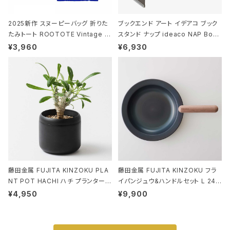
2025新作 スヌーピーバッグ 折りた
ブックエンド アート イデアコ ブック
たみトート ROOTOTE Vintage P
スタンド ナップ ideaco NAP Book
EANUTS ROO-shopper mid 84
stand ブラウン
¥3,960
¥6,930
59 ルートート IP.ルーショッパーミッ
ド.ピーナッツ-0P 3Dグラス
藤田金属 FUJITA KINZOKU PLA
藤田金属 FUJITA KINZOKU フラ
NT POT HACHI ハチ プランターポ
イパンジュウ&ハンドルセット L 24c
ット 3号 ブラック
m ガス火・IH対応 鉄フライパン ウォ
¥4,950
¥9,900
ルナット