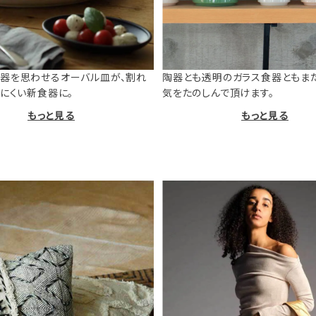
器を思わせるオーバル皿が、割れ
陶器とも透明のガラス食器ともま
けにくい新食器に。
気をたのしんで頂けます。
もっと見る
もっと見る