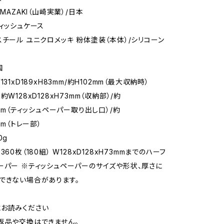
AMAZAKI（山崎実業）/日本
ティッシュケース
スチール ユニクロメッキ 粉体塗装（本体）/シリコーン
）
国
131xD189xH83mm/約H102mm（最大収納時）
約W128xD128xH73mm（収納部）/約
7mm（ティッシュペーパー取り出し口）/約
mm（トレー部）
0g
360枚（180組） W128xD128xH73mmまでのハーフ
ーパー ※ティッシュペーパーのサイズや形状、厚さに
できない場合があります。
お読みください
返品や交換はできません。