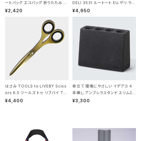
ートバッグ エコバッグ 折りたたみ 大
DELI 3531 ルートート EU.デリ.ラミ
きめ 撥水加工 収納ポーチ CROCO
ネート-W サックス・ホワイト
¥2,420
¥4,950
DILE/Black クロコダイル/ブラック
はさみ TOOLS to LIVEBY Sciss
傘立て 環境にやさしい イデアコ 4
ors 6.5 ツールズ トゥ リブバイ TL
本挿し アンブレラスタンド スリム2 i
010 シザーズ 6.5 ゴールド
deaco Umbrella Stand slim2 s
¥4,400
¥3,300
tone ストーンサンドブラック