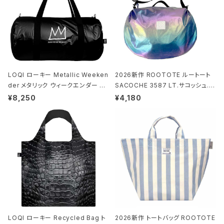
LOQI ローキー Metallic Weeken
2026新作 ROOTOTE ルートート
der メタリック ウィークエンダー ボ
SACOCHE 3587 LT.サコッシュ.ル
ストンバッグ ショルダーバッグ JEAN
ミエ-B ショルダーバッグ グロスネイ
¥8,250
¥4,180
-MICHEL BASQUIAT/Crown Bla
ビー
ck ジャン=ミッシェル・バスキア/クラ
ウン ブラック
LOQI ローキー Recycled Bag ト
2026新作 トートバッグ ROOTOTE