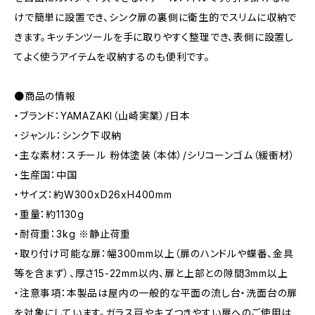
けで簡単に設置でき、シンク扉の裏側に衛生的でスリムに収納で
きます。キッチンツールを手に取りやすく整理でき、表側に設置し
てよく使うアイテムを収納するのも便利です。
●商品の情報
・ブランド：YAMAZAKI（山崎実業）/日本
・ジャンル：シンク下収納
・主な素材：スチール 粉体塗装（本体）/シリコーンゴム（緩衝材）
・生産国：中国
・サイズ：約W300xD26xH400mm
・重量：約1130g
・耐荷重：3kg ※静止荷重
・取り付け可能な扉：幅300mm以上（扉のハンドルや蝶番、金具
等を含まず）、厚さ15-22mm以内、扉と上部との隙間3mm以上
・注意事項：本製品は屋内の一般的な平面の流し台・洗面台の扉
を対象にしています。ガラス戸やキズつきやすい扉へのご使用は