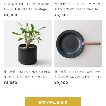
2025新作 スヌーピーバッグ 折りた
ブックエンド アート イデアコ ブック
たみトート ROOTOTE Vintage P
スタンド ナップ ideaco NAP Book
EANUTS ROO-shopper mid 84
stand ブラウン
¥3,960
¥6,930
59 ルートート IP.ルーショッパーミッ
ド.ピーナッツ-0P 3Dグラス
藤田金属 FUJITA KINZOKU PLA
藤田金属 FUJITA KINZOKU フラ
NT POT HACHI ハチ プランターポ
イパンジュウ&ハンドルセット L 24c
ット 3号 ブラック
m ガス火・IH対応 鉄フライパン ウォ
¥4,950
¥9,900
ルナット
全アイテムを見る