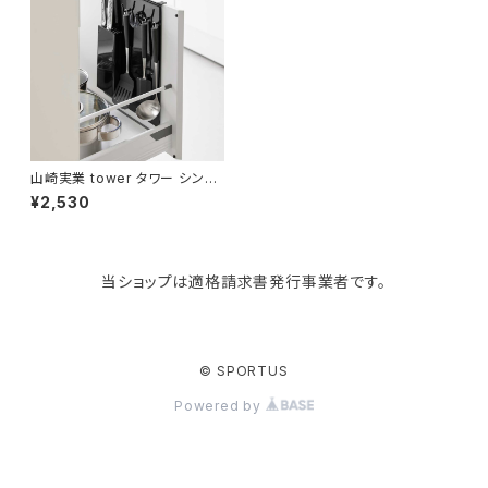
Like-it
マザーズバッグ
タオルハンガー
蚊やり
その他
KIND BAG LONDON
パソコンケース
調理器具・調理小物
クッション・クッションカバー
tower
バッグアクセサリー
ディッシュラック
玄関収納
山崎実業 tower タワー シンク
扉スチールパネル シンク下収納
¥2,530
10784 ブラック
Kaweco
マスク・マスクケース
ブレッドケース
コスメ収納
当ショップは適格請求書発行事業者です。
Rivers
傘・レインコート
弁当箱・水筒
ゴミ箱
FABER-CASTELL
手袋・イヤーマフ・ソックス
保存容器
収納用品
© SPORTUS
Powered by
BAGGU
財布・名刺・定期入れ
包丁・まな板
スマホアクセサリー