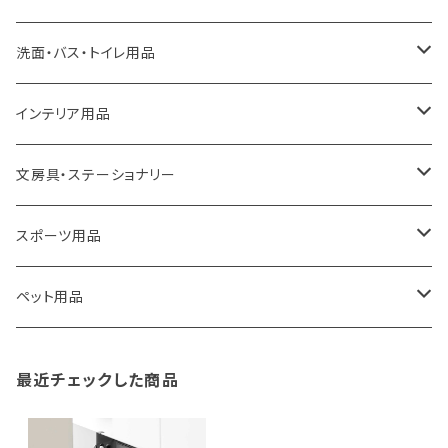
a.depeche
アクセサリー
キッチンラック
洗面・バス・トイレ用品
ROOTOTE
トートバッグ
キッチンペーパーホルダー
洗面用品
インテリア用品
100percent
保冷バッグ
食器・テーブルウェア
掃除・洗濯用品
アイロン台
文房具・ステーショナリー
藤田金属
リュックサック
ゴミ箱
トイレ用品
アクセサリー収納
筆記具・ペン
スポーツ用品
TG
ショルダーバッグ
収納用品
バス用品
ウェットティッシュケース
ノート
卓球用品
ペット用品
gym master
ボストンバッグ
スポンジラック
傘立て
その他
犬用グッズ
最近チェックした商品
paperblanks
スポーツバッグ
ソープディスペンサー
ガーデニング用品
猫用グッズ