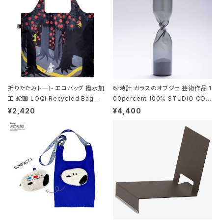
折りたたみトート エコバッグ 撥水加
砂時計 ガラスのオブジェ 芸術作品 1
工 絵画 LOQI Recycled Bag ロ
00percent 100% STUDIO COH
ーキー 大きめ トートバッグ MOOMI
AKU Timeless 100パーセント ス
¥2,420
¥4,400
N/FOREST ムーミン/フォレスト
タジオコハク タイムレス Gray グレ
ー