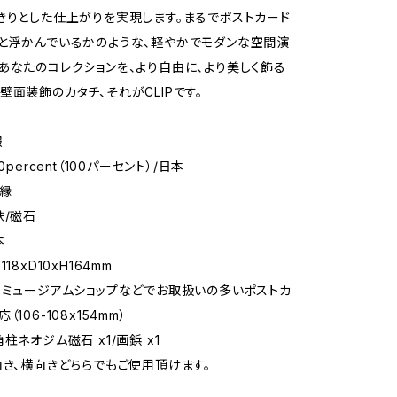
きりとした仕上がりを実現します。まるでポストカード
と浮かんでいるかのような、軽やかでモダンな空間演
あなたのコレクションを、より自由に、より美しく飾る
壁面装飾のカタチ、それがCLIPです。
報
0percent（100パーセント）/日本
額縁
鉄/磁石
本
18xD10xH164mm
：ミュージアムショップなどでお取扱いの多いポストカ
106-108x154mm）
柱ネオジム磁石 x1/画鋲 x1
向き、横向きどちらでもご使用頂けます。