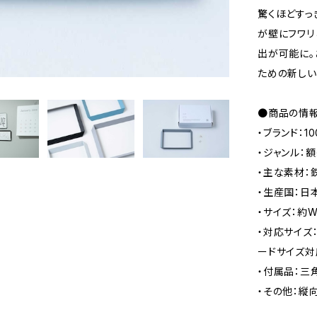
驚くほどすっ
が壁にフワリ
出が可能に。
ための新しい
●商品の情
・ブランド：10
・ジャンル：
・主な素材：
・生産国：日
・サイズ：約W1
・対応サイズ
ードサイズ対応（
・付属品：三角
・その他：縦