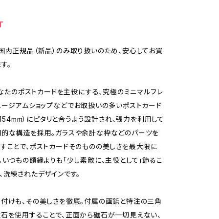
T
国内正規品（新品）のみ取り扱いのため、安心してお買
す。
、あなたのポストカードを主役にする、究極のミニマルフレ
ュージアムショップなどでお取扱いの多いポストカード
x154mm）にピタリと合うよう設計され、張力を利用して
期的な構造を採用。ガラスや余計な枠などのパーツを
すことで、ポストカードそのものの美しさを最大限に
。いつもの額縁よりも「少し素敵に、主役として」飾るこ
、洗練されたデザインです。
付けも、その美しさを徹底。付属の画鋲と特注の三角
石を使用することで、正面から磁石が一切見えない、