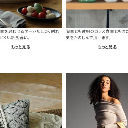
器を思わせるオーバル皿が、割れ
陶器とも透明のガラス食器ともま
けにくい新食器に。
気をたのしんで頂けます。
もっと見る
もっと見る