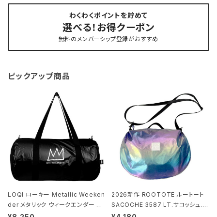
わくわくポイントを貯めて
選べる！お得クーポン
無料のメンバーシップ登録がおすすめ
ピックアップ商品
LOQI ローキー Metallic Weeken
2026新作 ROOTOTE ルートート
der メタリック ウィークエンダー ボ
SACOCHE 3587 LT.サコッシュ.ル
ストンバッグ ショルダーバッグ JEAN
ミエ-B ショルダーバッグ グロスネイ
¥8,250
¥4,180