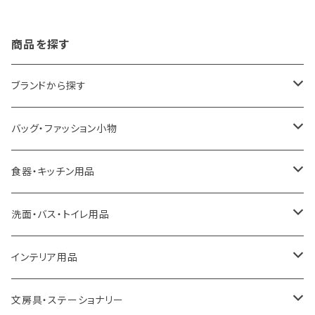
商品を探す
ブランドから探す
LOQI
バッグ・ファッション小物
ideaco
エコバッグ
食器・キッチン用品
a.depeche
アクセサリー
キッチンラック
洗面・バス・トイレ用品
ROOTOTE
トートバッグ
キッチンペーパーホルダー
洗面用品
インテリア用品
100percent
保冷バッグ
食器・テーブルウェア
掃除・洗濯用品
アイロン台
文房具・ステーショナリー