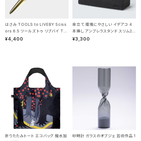
はさみ TOOLS to LIVEBY Sciss
傘立て 環境にやさしい イデアコ 4
ors 6.5 ツールズ トゥ リブバイ TL
本挿し アンブレラスタンド スリム2 i
010 シザーズ 6.5 ゴールド
deaco Umbrella Stand slim2 s
¥4,400
¥3,300
tone ストーンサンドブラック
折りたたみトート エコバッグ 撥水加
砂時計 ガラスのオブジェ 芸術作品 1