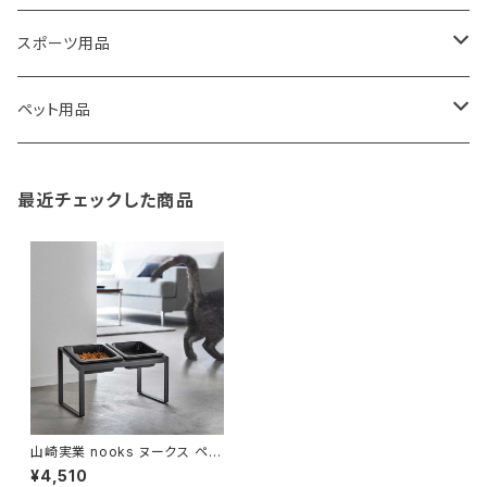
藤田金属
リュックサック
ゴミ箱
トイレ用品
アクセサリー収納
筆記具・ペン
スポーツ用品
TG
ショルダーバッグ
収納用品
バス用品
ウェットティッシュケース
ノート
卓球用品
ペット用品
gym master
ボストンバッグ
スポンジラック
傘立て
その他
犬用グッズ
最近チェックした商品
paperblanks
スポーツバッグ
ソープディスペンサー
ガーデニング用品
猫用グッズ
Like-it
マザーズバッグ
タオルハンガー
蚊やり
その他
KIND BAG LONDON
パソコンケース
調理器具・調理小物
クッション・クッションカバー
tower
バッグアクセサリー
ディッシュラック
玄関収納
山崎実業 nooks ヌークス ペッ
トフードボウルスタンドセット 斜
¥4,510
めハイタイプ 犬猫用 10038 ブ