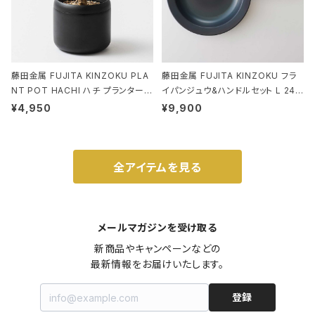
藤田金属 FUJITA KINZOKU PLA
藤田金属 FUJITA KINZOKU フラ
NT POT HACHI ハチ プランターポ
イパンジュウ&ハンドルセット L 24c
ット 3号 ブラック
m ガス火・IH対応 鉄フライパン ウォ
¥4,950
¥9,900
ルナット
全アイテムを見る
メールマガジンを受け取る
新商品やキャンペーンなどの

最新情報をお届けいたします。
登録