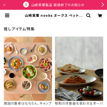
山崎実業製品 取扱終了のお知らせ
山崎実業 nooks ヌークス ペットフ
ードボウルスタンドセット 斜めハイタ
イプ 犬猫用 10038 ブラック | SPO
RTUS
推しアイテム特集
普段の食卓はもちろん、キャンプ
昭和の洋食器を思わせるオーバ