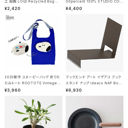
工 絵画 LOQI Recycled Bag ロ
00percent 100% STUDIO COH
ーキー 大きめ トートバッグ MOOMI
AKU Timeless 100パーセント ス
¥2,420
¥4,400
N/FOREST ムーミン/フォレスト
タジオコハク タイムレス Gray グレ
ー
2025新作 スヌーピーバッグ 折りた
ブックエンド アート イデアコ ブック
たみトート ROOTOTE Vintage P
スタンド ナップ ideaco NAP Book
EANUTS ROO-shopper mid 84
stand ブラウン
¥3,960
¥6,930
59 ルートート IP.ルーショッパーミッ
ド.ピーナッツ-0P 3Dグラス