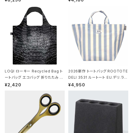
-MICHEL BASQUIAT/Crown Bla
ビー
ck ジャン=ミッシェル・バスキア/クラ
ウン ブラック
LOQI ローキー Recycled Bag ト
2026新作 トートバッグ ROOTOTE
ートバッグ エコバッグ 折りたたみ 大
DELI 3531 ルートート EU.デリ.ラミ
きめ 撥水加工 収納ポーチ CROCO
ネート-W サックス・ホワイト
¥2,420
¥4,950
DILE/Black クロコダイル/ブラック