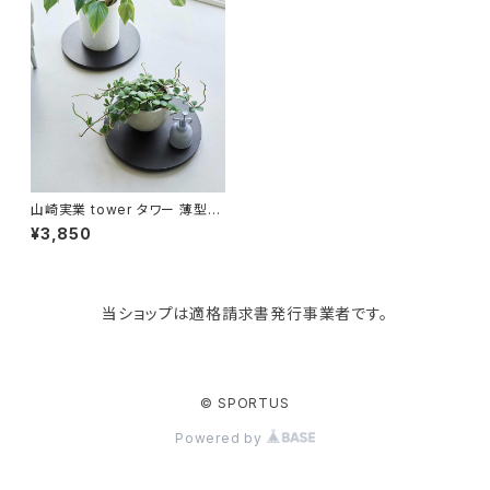
Like-it
マザーズバッグ
タオルハンガー
蚊やり
その他
KIND BAG LONDON
パソコンケース
調理器具・調理小物
クッション・クッションカバー
tower
バッグアクセサリー
ディッシュラック
玄関収納
山崎実業 tower タワー 薄型台
車 ラウンド L 室内台車 10696
¥3,850
ブラック
Kaweco
マスク・マスクケース
ブレッドケース
コスメ収納
当ショップは適格請求書発行事業者です。
Rivers
傘・レインコート
弁当箱・水筒
ゴミ箱
FABER-CASTELL
手袋・イヤーマフ・ソックス
保存容器
収納用品
© SPORTUS
Powered by
BAGGU
財布・名刺・定期入れ
包丁・まな板
スマホアクセサリー