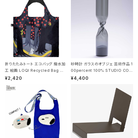
折りたたみトート エコバッグ 撥水加
砂時計 ガラスのオブジェ 芸術作品 1
工 絵画 LOQI Recycled Bag ロ
00percent 100% STUDIO COH
ーキー 大きめ トートバッグ MOOMI
AKU Timeless 100パーセント ス
¥2,420
¥4,400
N/FOREST ムーミン/フォレスト
タジオコハク タイムレス Gray グレ
ー