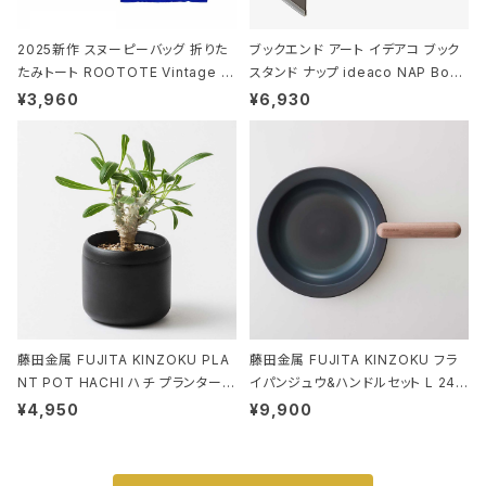
2025新作 スヌーピーバッグ 折りた
ブックエンド アート イデアコ ブック
たみトート ROOTOTE Vintage P
スタンド ナップ ideaco NAP Book
EANUTS ROO-shopper mid 84
stand ブラウン
¥3,960
¥6,930
59 ルートート IP.ルーショッパーミッ
ド.ピーナッツ-0P 3Dグラス
藤田金属 FUJITA KINZOKU PLA
藤田金属 FUJITA KINZOKU フラ
NT POT HACHI ハチ プランターポ
イパンジュウ&ハンドルセット L 24c
ット 3号 ブラック
m ガス火・IH対応 鉄フライパン ウォ
¥4,950
¥9,900
ルナット