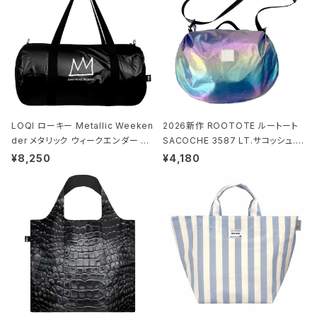
LOQI ローキー Metallic Weeken
2026新作 ROOTOTE ルートート
der メタリック ウィークエンダー ボ
SACOCHE 3587 LT.サコッシュ.ル
ストンバッグ ショルダーバッグ JEAN
ミエ-B ショルダーバッグ グロスネイ
¥8,250
¥4,180
-MICHEL BASQUIAT/Crown Bla
ビー
ck ジャン=ミッシェル・バスキア/クラ
ウン ブラック