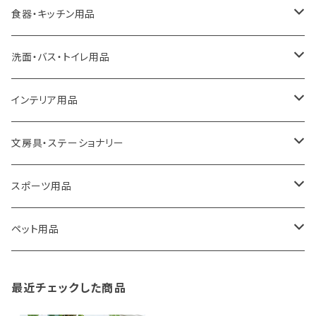
ideaco
エコバッグ
食器・キッチン用品
a.depeche
アクセサリー
キッチンラック
洗面・バス・トイレ用品
ROOTOTE
トートバッグ
キッチンペーパーホルダー
洗面用品
インテリア用品
100percent
保冷バッグ
食器・テーブルウェア
掃除・洗濯用品
アイロン台
文房具・ステーショナリー
藤田金属
リュックサック
ゴミ箱
トイレ用品
アクセサリー収納
筆記具・ペン
スポーツ用品
TG
ショルダーバッグ
収納用品
バス用品
ウェットティッシュケース
ノート
卓球用品
ペット用品
gym master
ボストンバッグ
スポンジラック
傘立て
その他
犬用グッズ
最近チェックした商品
paperblanks
スポーツバッグ
ソープディスペンサー
ガーデニング用品
猫用グッズ