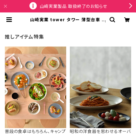
山崎実業製品 取扱終了のお知らせ
山崎実業 tower タワー 薄型台車 ラ
ウンド L 室内台車 10696 ブラック |
SPORTUS
推しアイテム特集
普段の食卓はもちろん、キャンプ
昭和の洋食器を思わせるオーバ