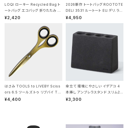
LOQI ローキー Recycled Bag ト
2026新作 トートバッグ ROOTOTE
ートバッグ エコバッグ 折りたたみ 大
DELI 3531 ルートート EU.デリ.ラミ
きめ 撥水加工 収納ポーチ CROCO
ネート-W サックス・ホワイト
¥2,420
¥4,950
DILE/Black クロコダイル/ブラック
はさみ TOOLS to LIVEBY Sciss
傘立て 環境にやさしい イデアコ 4
ors 6.5 ツールズ トゥ リブバイ TL
本挿し アンブレラスタンド スリム2 i
010 シザーズ 6.5 ゴールド
deaco Umbrella Stand slim2 s
¥4,400
¥3,300
tone ストーンサンドブラック