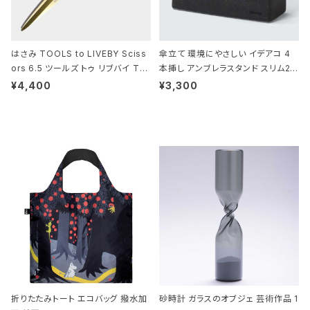
はさみ TOOLS to LIVEBY Sciss
傘立て 環境にやさしい イデアコ 4
ors 6.5 ツールズ トゥ リブバイ TL
本挿し アンブレラスタンド スリム2 i
010 シザーズ 6.5 ゴールド
deaco Umbrella Stand slim2 s
¥4,400
¥3,300
tone ストーンサンドブラック
折りたたみトート エコバッグ 撥水加
砂時計 ガラスのオブジェ 芸術作品 1