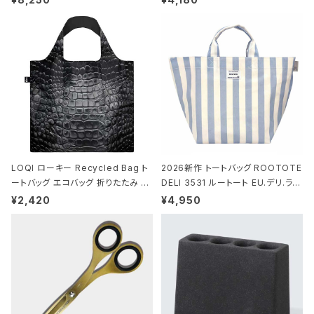
-MICHEL BASQUIAT/Crown Bla
ビー
ck ジャン=ミッシェル・バスキア/クラ
ウン ブラック
LOQI ローキー Recycled Bag ト
2026新作 トートバッグ ROOTOTE
ートバッグ エコバッグ 折りたたみ 大
DELI 3531 ルートート EU.デリ.ラミ
きめ 撥水加工 収納ポーチ CROCO
ネート-W サックス・ホワイト
¥2,420
¥4,950
DILE/Black クロコダイル/ブラック