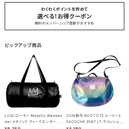
わくわくポイントを貯めて
選べる！お得クーポン
無料のメンバーシップ登録がおすすめ
ピックアップ商品
LOQI ローキー Metallic Weeken
2026新作 ROOTOTE ルートート
der メタリック ウィークエンダー ボ
SACOCHE 3587 LT.サコッシュ.ル
ストンバッグ ショルダーバッグ JEAN
ミエ-B ショルダーバッグ グロスネイ
¥8,250
¥4,180