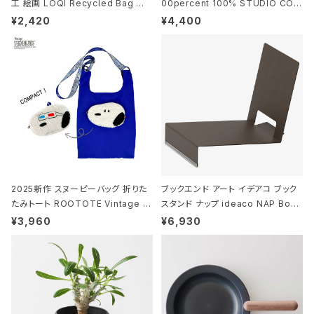
工 絵画 LOQI Recycled Bag ロ
00percent 100% STUDIO COH
ーキー 大きめ トートバッグ MOOMI
AKU Timeless 100パーセント ス
¥2,420
¥4,400
N/FOREST ムーミン/フォレスト
タジオコハク タイムレス Gray グレ
ー
2025新作 スヌーピーバッグ 折りた
ブックエンド アート イデアコ ブック
たみトート ROOTOTE Vintage P
スタンド ナップ ideaco NAP Book
EANUTS ROO-shopper mid 84
stand ブラウン
¥3,960
¥6,930
59 ルートート IP.ルーショッパーミッ
ド.ピーナッツ-0P 3Dグラス