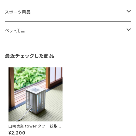
藤田金属
リュックサック
ゴミ箱
トイレ用品
アクセサリー収納
筆記具・ペン
スポーツ用品
TG
ショルダーバッグ
収納用品
バス用品
ウェットティッシュケース
ノート
卓球用品
ペット用品
gym master
ボストンバッグ
スポンジラック
傘立て
その他
犬用グッズ
最近チェックした商品
paperblanks
スポーツバッグ
ソープディスペンサー
ガーデニング用品
猫用グッズ
Like-it
マザーズバッグ
タオルハンガー
蚊やり
その他
KIND BAG LONDON
パソコンケース
調理器具・調理小物
クッション・クッションカバー
tower
バッグアクセサリー
ディッシュラック
玄関収納
山崎実業 tower タワー 蚊取り
器カバー 10769 ホワイト
¥2,200