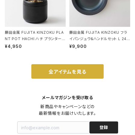
藤田金属 FUJITA KINZOKU PLA
藤田金属 FUJITA KINZOKU フラ
NT POT HACHI ハチ プランターポ
イパンジュウ&ハンドルセット L 24c
ット 3号 ブラック
m ガス火・IH対応 鉄フライパン ウォ
¥4,950
¥9,900
ルナット
全アイテムを見る
メールマガジンを受け取る
新商品やキャンペーンなどの

最新情報をお届けいたします。
登録