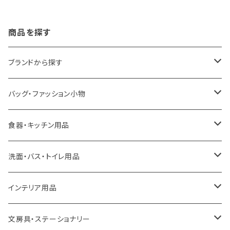
商品を探す
ブランドから探す
LOQI
バッグ・ファッション小物
ideaco
エコバッグ
食器・キッチン用品
a.depeche
アクセサリー
キッチンラック
洗面・バス・トイレ用品
ROOTOTE
トートバッグ
キッチンペーパーホルダー
洗面用品
インテリア用品
100percent
保冷バッグ
食器・テーブルウェア
掃除・洗濯用品
アイロン台
文房具・ステーショナリー