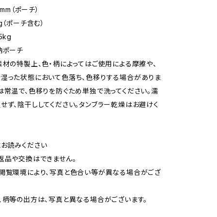
0mm（ポーチ）
g（ポーチ含む）
5kg
納ポーチ
素材の特製上、色・柄によってはご使用による摩擦や、
湿った状態において色落ち、色移りする場合がありま
は常温で、色移りを防ぐため単独で洗ってください。濡
せず、陰干ししてください。タンブラー乾燥はお避けく
お読みください
返品や交換はできません。
閲覧環境により、写真と色合い等が異なる場合がござ
、柄等の出方は、写真と異なる場合がございます。