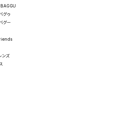
 BAGGU
バグゥ
バグー
riends
レンズ
ス