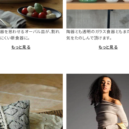
器を思わせるオーバル皿が、割れ
陶器とも透明のガラス食器ともま
けにくい新食器に。
気をたのしんで頂けます。
もっと見る
もっと見る