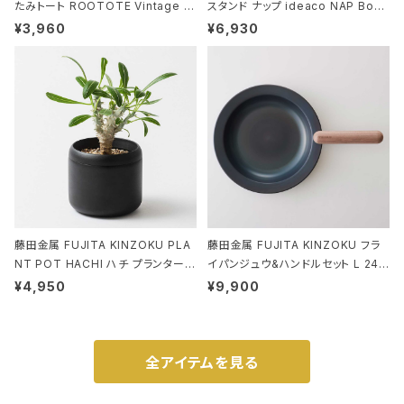
たみトート ROOTOTE Vintage P
スタンド ナップ ideaco NAP Book
EANUTS ROO-shopper mid 84
stand ブラウン
¥3,960
¥6,930
59 ルートート IP.ルーショッパーミッ
ド.ピーナッツ-0P 3Dグラス
藤田金属 FUJITA KINZOKU PLA
藤田金属 FUJITA KINZOKU フラ
NT POT HACHI ハチ プランターポ
イパンジュウ&ハンドルセット L 24c
ット 3号 ブラック
m ガス火・IH対応 鉄フライパン ウォ
¥4,950
¥9,900
ルナット
全アイテムを見る