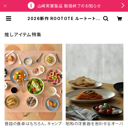
山崎実業製品 取扱終了のお知らせ
2026新作 ROOTOTE ルートート P
EANUTS スヌーピー DELI 8504 I
P.デリ.ピーナッツ-1D トートバッグ
ベージュ | SPORTUS
推しアイテム特集
普段の食卓はもちろん、キャンプ
昭和の洋食器を思わせるオーバ