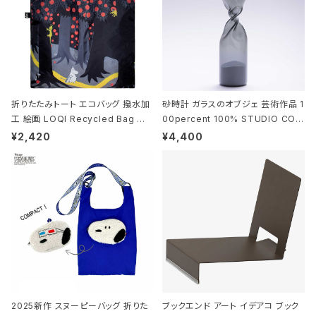
折りたたみトート エコバッグ 撥水加
砂時計 ガラスのオブジェ 芸術作品 1
工 絵画 LOQI Recycled Bag ロ
00percent 100% STUDIO COH
ーキー 大きめ トートバッグ MOOMI
AKU Timeless 100パーセント ス
¥2,420
¥4,400
N/FOREST ムーミン/フォレスト
タジオコハク タイムレス Gray グレ
ー
2025新作 スヌーピーバッグ 折りた
ブックエンド アート イデアコ ブック