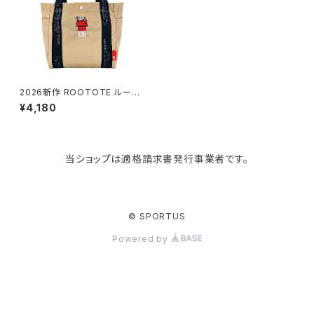
KIND BAG LONDON
パソコンケース
調理器具・調理小物
クッション・クッションカバー
tower
バッグアクセサリー
ディッシュラック
玄関収納
2026新作 ROOTOTE ルート
ート PEANUTS スヌーピー DE
¥4,180
LI 8504 IP.デリ.ピーナッツ-1D
トートバッグ ベージュ
Kaweco
マスク・マスクケース
ブレッドケース
コスメ収納
当ショップは適格請求書発行事業者です。
Rivers
傘・レインコート
弁当箱・水筒
ゴミ箱
FABER-CASTELL
手袋・イヤーマフ・ソックス
保存容器
収納用品
© SPORTUS
Powered by
BAGGU
財布・名刺・定期入れ
包丁・まな板
スマホアクセサリー
tosca
その他
水切りラック
タオルハンガー