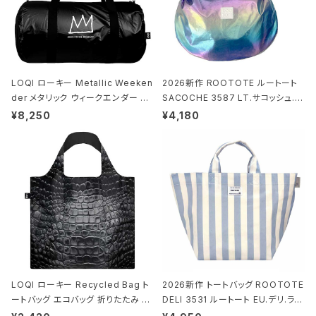
LOQI ローキー Metallic Weeken
2026新作 ROOTOTE ルートート
der メタリック ウィークエンダー ボ
SACOCHE 3587 LT.サコッシュ.ル
ストンバッグ ショルダーバッグ JEAN
ミエ-B ショルダーバッグ グロスネイ
¥8,250
¥4,180
-MICHEL BASQUIAT/Crown Bla
ビー
ck ジャン=ミッシェル・バスキア/クラ
ウン ブラック
LOQI ローキー Recycled Bag ト
2026新作 トートバッグ ROOTOTE
ートバッグ エコバッグ 折りたたみ 大
DELI 3531 ルートート EU.デリ.ラミ
きめ 撥水加工 収納ポーチ CROCO
ネート-W サックス・ホワイト