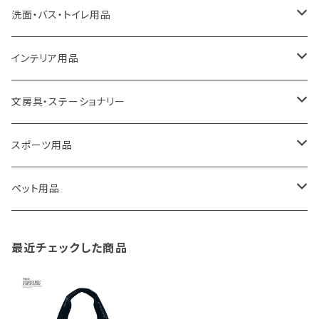
a.depeche
アクセサリー
キッチンラック
洗面・バス・トイレ用品
ROOTOTE
トートバッグ
キッチンペーパーホルダー
洗面用品
インテリア用品
100percent
保冷バッグ
食器・テーブルウェア
掃除・洗濯用品
アイロン台
文房具・ステーショナリー
藤田金属
リュックサック
ゴミ箱
トイレ用品
アクセサリー収納
筆記具・ペン
スポーツ用品
TG
ショルダーバッグ
収納用品
バス用品
ウェットティッシュケース
ノート
卓球用品
ペット用品
gym master
ボストンバッグ
スポンジラック
傘立て
その他
犬用グッズ
最近チェックした商品
paperblanks
スポーツバッグ
ソープディスペンサー
ガーデニング用品
猫用グッズ
Like-it
マザーズバッグ
タオルハンガー
蚊やり
その他