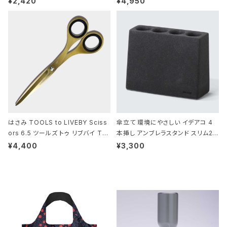
¥2,420
¥4,950
DILE/Black クロコダイル/ブラック
はさみ TOOLS to LIVEBY Sciss
傘立て 環境にやさしい イデアコ 4
ors 6.5 ツールズ トゥ リブバイ TL
本挿し アンブレラスタンド スリム2 i
010 シザーズ 6.5 ゴールド
deaco Umbrella Stand slim2 s
¥4,400
¥3,300
tone ストーンサンドブラック