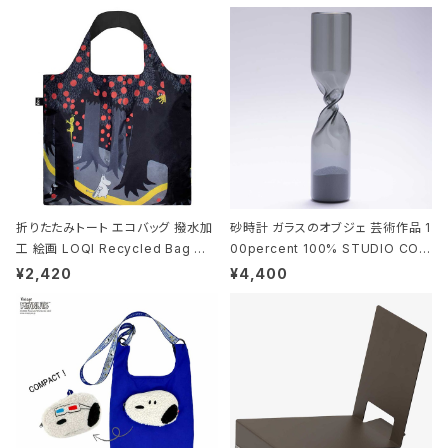
折りたたみトート エコバッグ 撥水加
砂時計 ガラスのオブジェ 芸術作品 1
工 絵画 LOQI Recycled Bag ロ
00percent 100% STUDIO COH
ーキー 大きめ トートバッグ MOOMI
AKU Timeless 100パーセント ス
¥2,420
¥4,400
N/FOREST ムーミン/フォレスト
タジオコハク タイムレス Gray グレ
ー