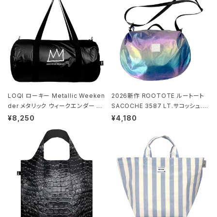
LOQI ローキー Metallic Weeken
2026新作 ROOTOTE ルートート
der メタリック ウィークエンダー ボ
SACOCHE 3587 LT.サコッシュ.ル
ストンバッグ ショルダーバッグ JEAN
ミエ-B ショルダーバッグ グロスネイ
¥8,250
¥4,180
-MICHEL BASQUIAT/Crown Bla
ビー
ck ジャン=ミッシェル・バスキア/クラ
ウン ブラック