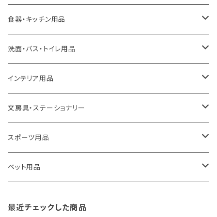
ideaco
エコバッグ
食器・キッチン用品
a.depeche
アクセサリー
キッチンラック
洗面・バス・トイレ用品
ROOTOTE
トートバッグ
キッチンペーパーホルダー
洗面用品
インテリア用品
100percent
保冷バッグ
食器・テーブルウェア
掃除・洗濯用品
アイロン台
文房具・ステーショナリー
藤田金属
リュックサック
ゴミ箱
トイレ用品
アクセサリー収納
筆記具・ペン
スポーツ用品
TG
ショルダーバッグ
収納用品
バス用品
ウェットティッシュケース
ノート
卓球用品
ペット用品
gym master
ボストンバッグ
スポンジラック
傘立て
その他
犬用グッズ
最近チェックした商品