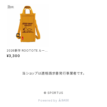
paperblanks
スポーツバッグ
ソープディスペンサー
ガーデニング用品
猫用グッズ
Like-it
マザーズバッグ
タオルハンガー
蚊やり
その他
KIND BAG LONDON
パソコンケース
調理器具・調理小物
クッション・クッションカバー
tower
バッグアクセサリー
ディッシュラック
玄関収納
2026新作 ROOTOTE ルート
ート Vintage PEANUTS スヌ
¥3,300
ーピー ThermoーKeeper 85
13 IP.サーモキーパー.ボトル.ピ
Kaweco
マスク・マスクケース
ブレッドケース
コスメ収納
ーナッツ-1B 簡易保冷機能付き
ペットボトルカバー チョンプ
当ショップは適格請求書発行事業者です。
Rivers
傘・レインコート
弁当箱・水筒
ゴミ箱
FABER-CASTELL
手袋・イヤーマフ・ソックス
保存容器
収納用品
© SPORTUS
Powered by
BAGGU
財布・名刺・定期入れ
包丁・まな板
スマホアクセサリー