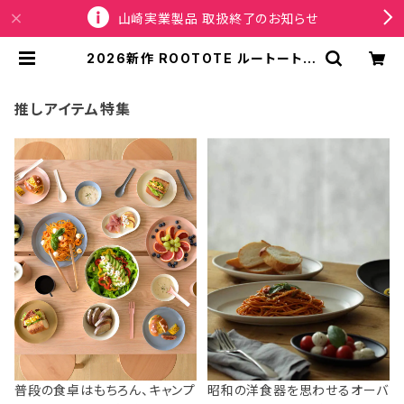
山崎実業製品 取扱終了のお知らせ
2026新作 ROOTOTE ルートート V
intage PEANUTS スヌーピー The
rmoーKeeper 8513 IP.サーモキー
パー.ボトル.ピーナッツ-1B 簡易保冷
推しアイテム特集
機能付き ペットボトルカバー チョン
プ | SPORTUS
普段の食卓はもちろん、キャンプ
昭和の洋食器を思わせるオーバ