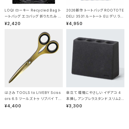
LOQI ローキー Recycled Bag ト
2026新作 トートバッグ ROOTOTE
ートバッグ エコバッグ 折りたたみ 大
DELI 3531 ルートート EU.デリ.ラミ
きめ 撥水加工 収納ポーチ CROCO
ネート-W サックス・ホワイト
¥2,420
¥4,950
DILE/Black クロコダイル/ブラック
はさみ TOOLS to LIVEBY Sciss
傘立て 環境にやさしい イデアコ 4
ors 6.5 ツールズ トゥ リブバイ TL
本挿し アンブレラスタンド スリム2 i
010 シザーズ 6.5 ゴールド
deaco Umbrella Stand slim2 s
¥4,400
¥3,300
tone ストーンサンドブラック