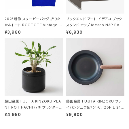
2025新作 スヌーピーバッグ 折りた
ブックエンド アート イデアコ ブック
たみトート ROOTOTE Vintage P
スタンド ナップ ideaco NAP Book
EANUTS ROO-shopper mid 84
stand ブラウン
¥3,960
¥6,930
59 ルートート IP.ルーショッパーミッ
ド.ピーナッツ-0P 3Dグラス
藤田金属 FUJITA KINZOKU PLA
藤田金属 FUJITA KINZOKU フラ
NT POT HACHI ハチ プランターポ
イパンジュウ&ハンドルセット L 24c
ット 3号 ブラック
m ガス火・IH対応 鉄フライパン ウォ
¥4,950
¥9,900
ルナット