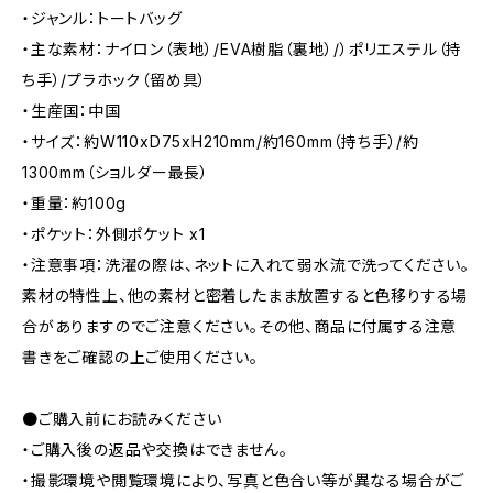
・ジャンル：トートバッグ
・主な素材：ナイロン（表地）/EVA樹脂（裏地）/）ポリエステル（持
ち手）/プラホック（留め具）
・生産国：中国
・サイズ：約W110xD75xH210mm/約160mm（持ち手）/約
1300mm（ショルダー最長）
・重量：約100g
・ポケット：外側ポケット x1
・注意事項：洗濯の際は、ネットに入れて弱水流で洗ってください。
素材の特性上、他の素材と密着したまま放置すると色移りする場
合がありますのでご注意ください。その他、商品に付属する注意
書きをご確認の上ご使用ください。
●ご購入前にお読みください
・ご購入後の返品や交換はできません。
・撮影環境や閲覧環境により、写真と色合い等が異なる場合がご