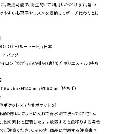
に。洗濯可能で、衛生的にご利用いただけます。暑い
けやすいお菓子やコスメを収納してポーチ代わりとし
報
OOTOTE（ルートート）/日本
トートバッグ
イロン（表地）/EVA樹脂（裏地）/）ポリエステル（持ち
国
18xD95xH140mm/約160mm（持ち手）
g
側ポケット x1/内側ポケット x1
洗濯の際は、ネットに入れて弱水流で洗ってください。
、他の素材と密着したまま放置すると色移りする場合
でご注意ください。その他、商品に付属する注意書き