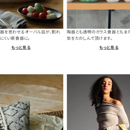
器を思わせるオーバル皿が、割れ
陶器とも透明のガラス食器ともま
けにくい新食器に。
気をたのしんで頂けます。
もっと見る
もっと見る