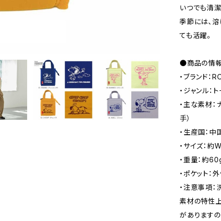
いつでも清潔
季節には、溶
ても活躍。
●商品の情
・ブランド：R
・ジャンル：
・主な素材：ナ
手）
・生産国：中
・サイズ：約W1
・重量：約60
・ポケット：外
・注意事項：
素材の特性上
がありますの