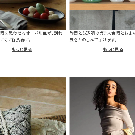
器を思わせるオーバル皿が、割れ
陶器とも透明のガラス食器ともま
けにくい新食器に。
気をたのしんで頂けます。
もっと見る
もっと見る