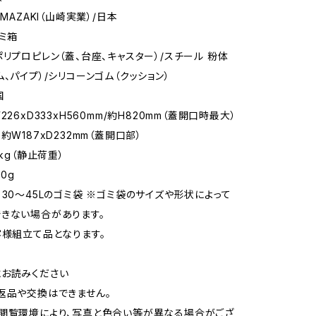
AMAZAKI（山崎実業）/日本
ゴミ箱
ポリプロピレン（蓋、台座、キャスター）/スチール 粉体
ム、パイプ）/シリコーンゴム（クッション）
国
226xD333xH560mm/約H820mm（蓋開口時最大）
約W187xD232mm（蓋開口部）
5kg（静止荷重）
0g
：30〜45Lのゴミ袋 ※ゴミ袋のサイズや形状によって
きない場合があります。
客様組立て品となります。
お読みください
返品や交換はできません。
閲覧環境により、写真と色合い等が異なる場合がござ