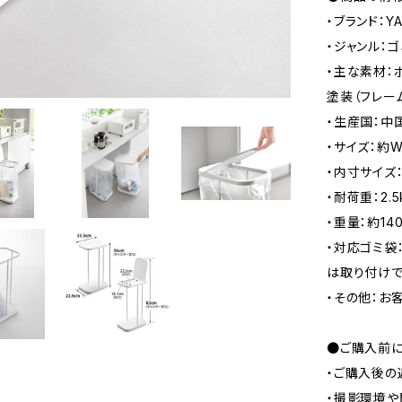
・ブランド：Y
・ジャンル：
・主な素材：
塗装（フレー
・生産国：中
・サイズ：約W
・内寸サイズ：
・耐荷重：2.
・重量：約140
・対応ゴミ袋
は取り付けで
・その他：お
●ご購入前に
・ご購入後の
・撮影環境や