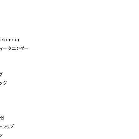
eekender
ウィークエンダー
グ
ッグ
閉
トラップ
ン