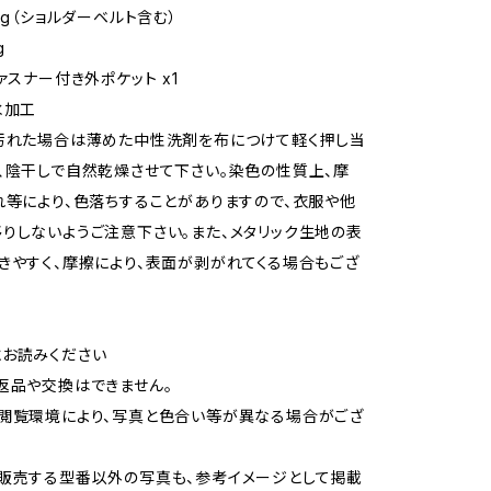
0g（ショルダーベルト含む）
g
ァスナー付き外ポケット x1
水加工
汚れた場合は薄めた中性洗剤を布につけて軽く押し当
、陰干しで自然乾燥させて下さい。染色の性質上、摩
れ等により、色落ちすることがありますので、衣服や他
りしないようご注意下さい。また、メタリック生地の表
きやすく、摩擦により、表面が剥がれてくる場合もござ
お読みください
返品や交換はできません。
閲覧環境により、写真と色合い等が異なる場合がござ
販売する型番以外の写真も、参考イメージとして掲載