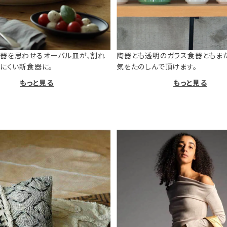
器を思わせるオーバル皿が、割れ
陶器とも透明のガラス食器ともま
けにくい新食器に。
気をたのしんで頂けます。
もっと見る
もっと見る