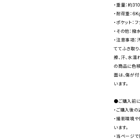
・重量：約31
・耐荷重：6K
・ポケット：フ
・その他：撥
・注意事項：
ててふき取り
擦、汗、水濡
の商品に色移
面は、傷が付
います。
●ご購入前に
・ご購入後の
・撮影環境や
います。
・当ページで