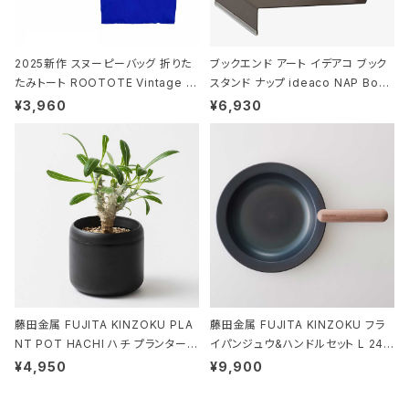
2025新作 スヌーピーバッグ 折りた
ブックエンド アート イデアコ ブック
たみトート ROOTOTE Vintage P
スタンド ナップ ideaco NAP Book
EANUTS ROO-shopper mid 84
stand ブラウン
¥3,960
¥6,930
59 ルートート IP.ルーショッパーミッ
ド.ピーナッツ-0P 3Dグラス
藤田金属 FUJITA KINZOKU PLA
藤田金属 FUJITA KINZOKU フラ
NT POT HACHI ハチ プランターポ
イパンジュウ&ハンドルセット L 24c
ット 3号 ブラック
m ガス火・IH対応 鉄フライパン ウォ
¥4,950
¥9,900
ルナット