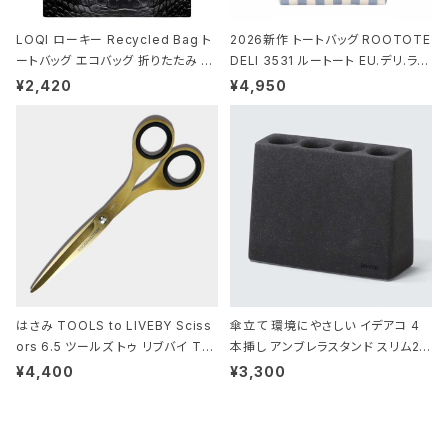
LOQI ローキー Recycled Bag ト
2026新作 トートバッグ ROOTOTE
ートバッグ エコバッグ 折りたたみ 大
DELI 3531 ルートート EU.デリ.ラミ
きめ 撥水加工 収納ポーチ CROCO
ネート-W サックス・ホワイト
¥2,420
¥4,950
DILE/Black クロコダイル/ブラック
はさみ TOOLS to LIVEBY Sciss
傘立て 環境にやさしい イデアコ 4
ors 6.5 ツールズ トゥ リブバイ TL
本挿し アンブレラスタンド スリム2 i
010 シザーズ 6.5 ゴールド
deaco Umbrella Stand slim2 s
¥4,400
¥3,300
tone ストーンサンドブラック