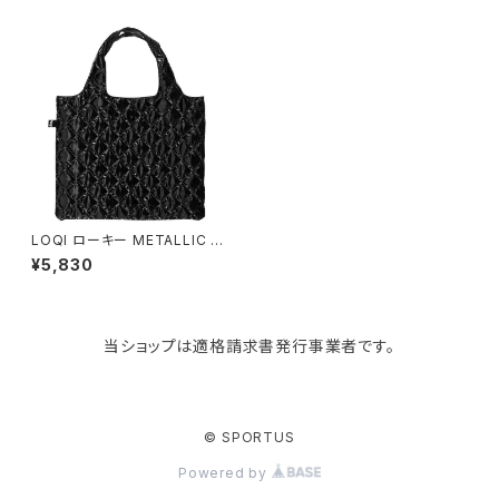
paperblanks
スポーツバッグ
ソープディスペンサー
ガーデニング用品
猫用グッズ
Like-it
マザーズバッグ
タオルハンガー
蚊やり
その他
KIND BAG LONDON
パソコンケース
調理器具・調理小物
クッション・クッションカバー
tower
バッグアクセサリー
ディッシュラック
玄関収納
LOQI ローキー METALLIC Pu
ffy Medium Bag メタリック
¥5,830
パフィー ミディアムバッグ トート
バッグ Black ブラック
Kaweco
マスク・マスクケース
ブレッドケース
コスメ収納
当ショップは適格請求書発行事業者です。
Rivers
傘・レインコート
弁当箱・水筒
ゴミ箱
FABER-CASTELL
手袋・イヤーマフ・ソックス
保存容器
収納用品
© SPORTUS
Powered by