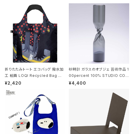
折りたたみトート エコバッグ 撥水加
砂時計 ガラスのオブジェ 芸術作品 1
工 絵画 LOQI Recycled Bag ロ
00percent 100% STUDIO COH
ーキー 大きめ トートバッグ MOOMI
AKU Timeless 100パーセント ス
¥2,420
¥4,400
N/FOREST ムーミン/フォレスト
タジオコハク タイムレス Gray グレ
ー