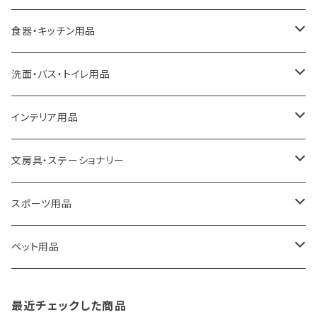
ideaco
エコバッグ
食器・キッチン用品
a.depeche
アクセサリー
キッチンラック
洗面・バス・トイレ用品
ROOTOTE
トートバッグ
キッチンペーパーホルダー
洗面用品
インテリア用品
100percent
保冷バッグ
食器・テーブルウェア
掃除・洗濯用品
アイロン台
文房具・ステーショナリー
藤田金属
リュックサック
ゴミ箱
トイレ用品
アクセサリー収納
筆記具・ペン
スポーツ用品
TG
ショルダーバッグ
収納用品
バス用品
ウェットティッシュケース
ノート
卓球用品
ペット用品
gym master
ボストンバッグ
スポンジラック
傘立て
その他
犬用グッズ
最近チェックした商品