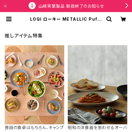
山崎実業製品 取扱終了のお知らせ
LOQI ローキー METALLIC Puffy
Medium Bag メタリック パフィー
ミディアムバッグ トートバッグ Black
ブラック | SPORTUS
推しアイテム特集
普段の食卓はもちろん、キャンプ
昭和の洋食器を思わせるオーバ