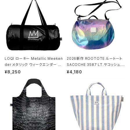
LOQI ローキー Metallic Weeken
2026新作 ROOTOTE ルートート
der メタリック ウィークエンダー ボ
SACOCHE 3587 LT.サコッシュ.ル
ストンバッグ ショルダーバッグ JEAN
ミエ-B ショルダーバッグ グロスネイ
¥8,250
¥4,180
-MICHEL BASQUIAT/Crown Bla
ビー
ck ジャン=ミッシェル・バスキア/クラ
ウン ブラック