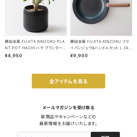
藤田金属 FUJITA KINZOKU PLA
藤田金属 FUJITA KINZOKU フラ
NT POT HACHI ハチ プランターポ
イパンジュウ&ハンドルセット L 24c
ット 3号 ブラック
m ガス火・IH対応 鉄フライパン ウォ
¥4,950
¥9,900
ルナット
全アイテムを見る
メールマガジンを受け取る
新商品やキャンペーンなどの

最新情報をお届けいたします。