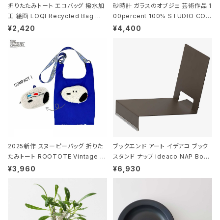
折りたたみトート エコバッグ 撥水加
砂時計 ガラスのオブジェ 芸術作品 1
工 絵画 LOQI Recycled Bag ロ
00percent 100% STUDIO COH
ーキー 大きめ トートバッグ MOOMI
AKU Timeless 100パーセント ス
¥2,420
¥4,400
N/FOREST ムーミン/フォレスト
タジオコハク タイムレス Gray グレ
ー
2025新作 スヌーピーバッグ 折りた
ブックエンド アート イデアコ ブック
たみトート ROOTOTE Vintage P
スタンド ナップ ideaco NAP Book
EANUTS ROO-shopper mid 84
stand ブラウン
¥3,960
¥6,930
59 ルートート IP.ルーショッパーミッ
ド.ピーナッツ-0P 3Dグラス