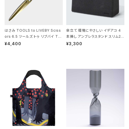
はさみ TOOLS to LIVEBY Sciss
傘立て 環境にやさしい イデアコ 4
ors 6.5 ツールズ トゥ リブバイ TL
本挿し アンブレラスタンド スリム2 i
010 シザーズ 6.5 ゴールド
deaco Umbrella Stand slim2 s
¥4,400
¥3,300
tone ストーンサンドブラック