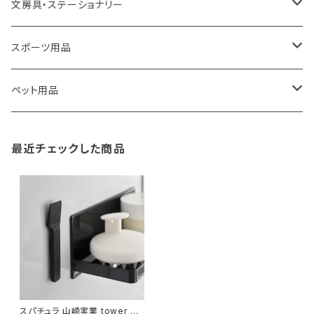
100percent
保冷バッグ
食器・テーブルウェア
掃除・洗濯用品
アイロン台
文房具・ステーショナリー
藤田金属
リュックサック
ゴミ箱
トイレ用品
アクセサリー収納
筆記具・ペン
スポーツ用品
TG
ショルダーバッグ
収納用品
バス用品
ウェットティッシュケース
ノート
卓球用品
ペット用品
gym master
ボストンバッグ
スポンジラック
傘立て
その他
犬用グッズ
最近チェックした商品
paperblanks
スポーツバッグ
ソープディスペンサー
ガーデニング用品
猫用グッズ
Like-it
マザーズバッグ
タオルハンガー
蚊やり
その他
KIND BAG LONDON
パソコンケース
調理器具・調理小物
クッション・クッションカバー
tower
バッグアクセサリー
ディッシュラック
玄関収納
スパチュラ 山崎実業 tower タ