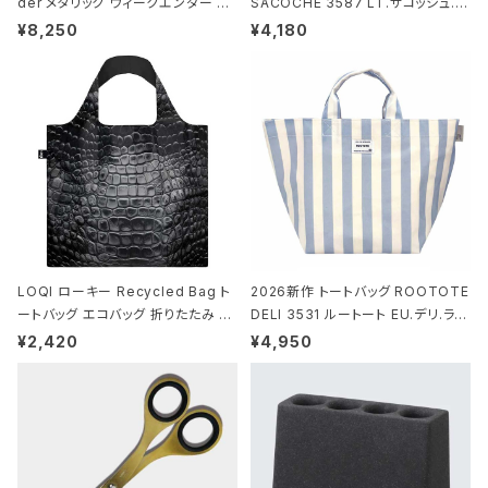
der メタリック ウィークエンダー ボ
SACOCHE 3587 LT.サコッシュ.ル
ストンバッグ ショルダーバッグ JEAN
ミエ-B ショルダーバッグ グロスネイ
¥8,250
¥4,180
-MICHEL BASQUIAT/Crown Bla
ビー
ck ジャン=ミッシェル・バスキア/クラ
ウン ブラック
LOQI ローキー Recycled Bag ト
2026新作 トートバッグ ROOTOTE
ートバッグ エコバッグ 折りたたみ 大
DELI 3531 ルートート EU.デリ.ラミ
きめ 撥水加工 収納ポーチ CROCO
ネート-W サックス・ホワイト
¥2,420
¥4,950
DILE/Black クロコダイル/ブラック