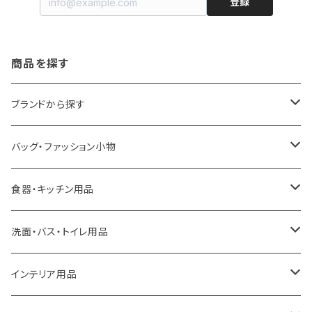
登録
商品を探す
ブランドから探す
LOQI
バッグ・ファッション小物
ideaco
エコバッグ
食器・キッチン用品
a.depeche
アクセサリー
キッチンラック
洗面・バス・トイレ用品
ROOTOTE
トートバッグ
キッチンペーパーホルダー
洗面用品
インテリア用品