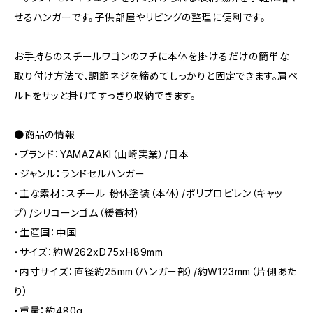
せるハンガーです。子供部屋やリビングの整理に便利です。
お手持ちのスチールワゴンのフチに本体を掛けるだけの簡単な
取り付け方法で、調節ネジを締めてしっかりと固定できます。肩ベ
ルトをサッと掛けてすっきり収納できます。
●商品の情報
・ブランド：YAMAZAKI（山崎実業）/日本
・ジャンル：ランドセルハンガー
・主な素材：スチール 粉体塗装（本体）/ポリプロピレン（キャッ
プ）/シリコーンゴム（緩衝材）
・生産国：中国
・サイズ：約W262xD75xH89mm
・内寸サイズ：直径約25mm（ハンガー部）/約W123mm（片側あた
り）
・重量：約480g