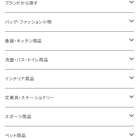
ブランドから探す
LOQI
バッグ・ファッション小物
ideaco
エコバッグ
食器・キッチン用品
a.depeche
アクセサリー
キッチンラック
洗面・バス・トイレ用品
ROOTOTE
トートバッグ
キッチンペーパーホルダー
洗面用品
インテリア用品
100percent
保冷バッグ
食器・テーブルウェア
掃除・洗濯用品
アイロン台
文房具・ステーショナリー
藤田金属
リュックサック
ゴミ箱
トイレ用品
アクセサリー収納
筆記具・ペン
スポーツ用品
TG
ショルダーバッグ
収納用品
バス用品
ウェットティッシュケース
ノート
卓球用品
ペット用品