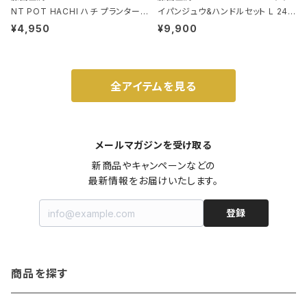
NT POT HACHI ハチ プランターポ
イパンジュウ&ハンドルセット L 24c
ット 3号 ブラック
m ガス火・IH対応 鉄フライパン ウォ
¥4,950
¥9,900
ルナット
全アイテムを見る
メールマガジンを受け取る
新商品やキャンペーンなどの

最新情報をお届けいたします。
登録
商品を探す