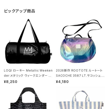
ピックアップ商品
LOQI ローキー Metallic Weeken
2026新作 ROOTOTE ルートート
der メタリック ウィークエンダー ボ
SACOCHE 3587 LT.サコッシュ.ル
ストンバッグ ショルダーバッグ JEAN
ミエ-B ショルダーバッグ グロスネイ
¥8,250
¥4,180
-MICHEL BASQUIAT/Crown Bla
ビー
ck ジャン=ミッシェル・バスキア/クラ
ウン ブラック