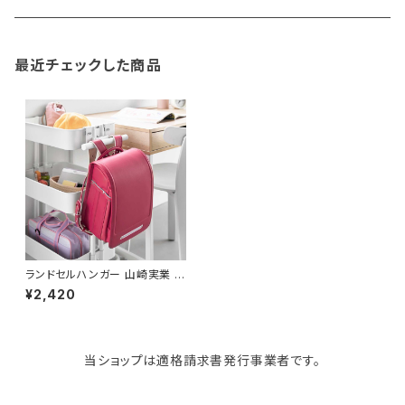
gym master
ボストンバッグ
スポンジラック
傘立て
その他
犬用グッズ
最近チェックした商品
paperblanks
スポーツバッグ
ソープディスペンサー
ガーデニング用品
猫用グッズ
Like-it
マザーズバッグ
タオルハンガー
蚊やり
その他
KIND BAG LONDON
パソコンケース
調理器具・調理小物
クッション・クッションカバー
tower
バッグアクセサリー
ディッシュラック
玄関収納
ランドセルハンガー 山崎実業 t
ower タワー スチールワゴン横
¥2,420
ランドセル＆リュックハンガー 1
0771 ホワイト
Kaweco
マスク・マスクケース
ブレッドケース
コスメ収納
当ショップは適格請求書発行事業者です。
Rivers
傘・レインコート
弁当箱・水筒
ゴミ箱