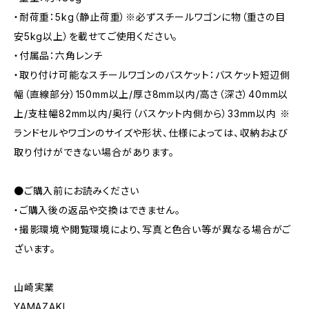
・耐荷重：5kg（静止荷重）※必ずスチールワゴンに物（重さの目
安5kg以上）を載せてご使用ください。
・付属品：六角レンチ
・取り付け可能なスチールワゴンのバスケット：バスケット短辺側
幅（直線部分）150mm以上/厚さ8mm以内/高さ（深さ）40mm以
上/支柱幅82mm以内/奥行（バスケット内側から）33mm以内 ※
ランドセルやワゴンのサイズや形状、仕様によっては、収納および
取り付けができない場合があります。
●ご購入前にお読みください
・ご購入後の返品や交換はできません。
・撮影環境や閲覧環境により、写真と色合い等が異なる場合がご
ざいます。
山崎実業
YAMAZAKI