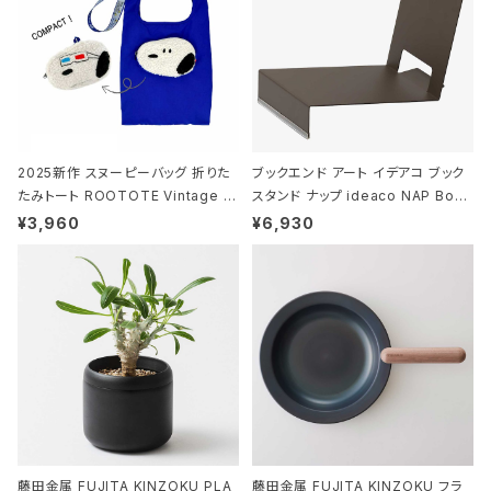
2025新作 スヌーピーバッグ 折りた
ブックエンド アート イデアコ ブック
たみトート ROOTOTE Vintage P
スタンド ナップ ideaco NAP Book
EANUTS ROO-shopper mid 84
stand ブラウン
¥3,960
¥6,930
59 ルートート IP.ルーショッパーミッ
ド.ピーナッツ-0P 3Dグラス
藤田金属 FUJITA KINZOKU PLA
藤田金属 FUJITA KINZOKU フラ