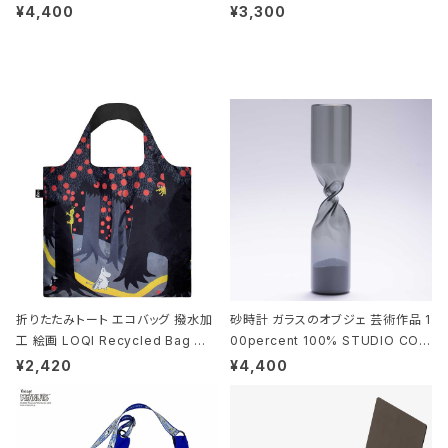
010 シザーズ 6.5 ゴールド
deaco Umbrella Stand slim2 s
¥4,400
¥3,300
tone ストーンサンドブラック
折りたたみトート エコバッグ 撥水加
砂時計 ガラスのオブジェ 芸術作品 1
工 絵画 LOQI Recycled Bag ロ
00percent 100% STUDIO COH
ーキー 大きめ トートバッグ MOOMI
AKU Timeless 100パーセント ス
¥2,420
¥4,400
N/FOREST ムーミン/フォレスト
タジオコハク タイムレス Gray グレ
ー