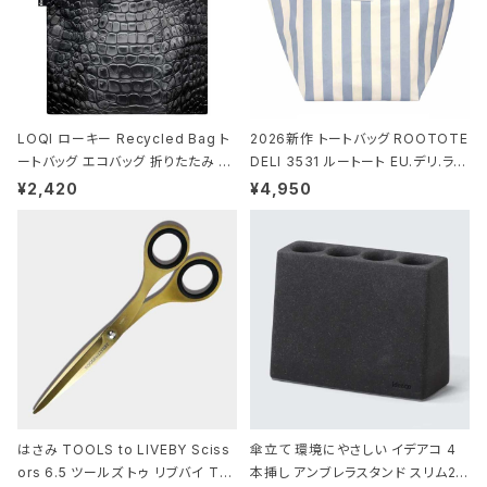
LOQI ローキー Recycled Bag ト
2026新作 トートバッグ ROOTOTE
ートバッグ エコバッグ 折りたたみ 大
DELI 3531 ルートート EU.デリ.ラミ
きめ 撥水加工 収納ポーチ CROCO
ネート-W サックス・ホワイト
¥2,420
¥4,950
DILE/Black クロコダイル/ブラック
はさみ TOOLS to LIVEBY Sciss
傘立て 環境にやさしい イデアコ 4
ors 6.5 ツールズ トゥ リブバイ TL
本挿し アンブレラスタンド スリム2 i