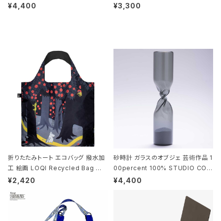
010 シザーズ 6.5 ゴールド
deaco Umbrella Stand slim2 s
¥4,400
¥3,300
tone ストーンサンドブラック
折りたたみトート エコバッグ 撥水加
砂時計 ガラスのオブジェ 芸術作品 1
工 絵画 LOQI Recycled Bag ロ
00percent 100% STUDIO COH
ーキー 大きめ トートバッグ MOOMI
AKU Timeless 100パーセント ス
¥2,420
¥4,400
N/FOREST ムーミン/フォレスト
タジオコハク タイムレス Gray グレ
ー