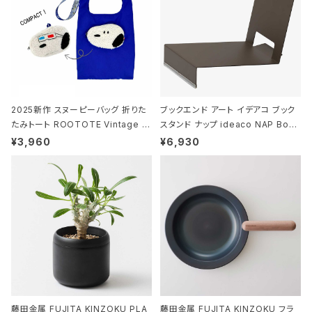
2025新作 スヌーピーバッグ 折りた
ブックエンド アート イデアコ ブック
たみトート ROOTOTE Vintage P
スタンド ナップ ideaco NAP Book
EANUTS ROO-shopper mid 84
stand ブラウン
¥3,960
¥6,930
59 ルートート IP.ルーショッパーミッ
ド.ピーナッツ-0P 3Dグラス
藤田金属 FUJITA KINZOKU PLA
藤田金属 FUJITA KINZOKU フラ