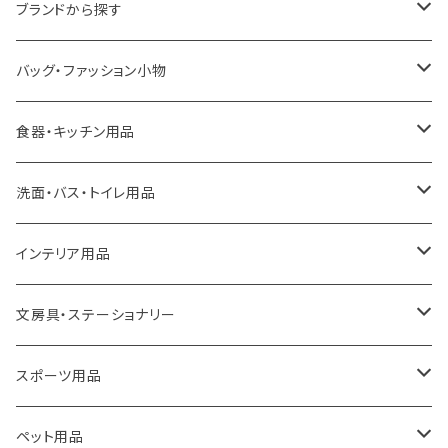
ブランドから探す
LOQI
バッグ・ファッション小物
ideaco
エコバッグ
食器・キッチン用品
a.depeche
アクセサリー
キッチンラック
洗面・バス・トイレ用品
ROOTOTE
トートバッグ
キッチンペーパーホルダー
洗面用品
インテリア用品
100percent
保冷バッグ
食器・テーブルウェア
掃除・洗濯用品
アイロン台
文房具・ステーショナリー
藤田金属
リュックサック
ゴミ箱
トイレ用品
アクセサリー収納
筆記具・ペン
スポーツ用品
TG
ショルダーバッグ
収納用品
バス用品
ウェットティッシュケース
ノート
卓球用品
ペット用品