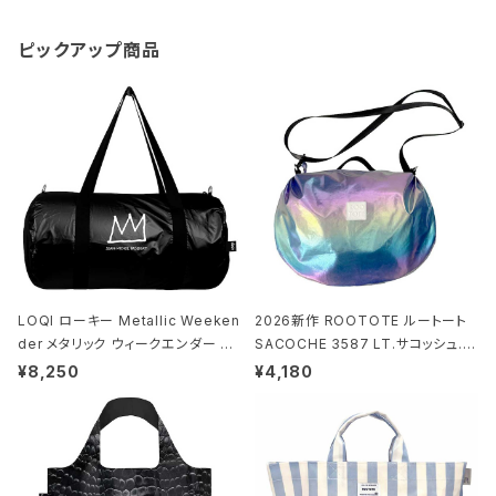
ピックアップ商品
LOQI ローキー Metallic Weeken
2026新作 ROOTOTE ルートート
der メタリック ウィークエンダー ボ
SACOCHE 3587 LT.サコッシュ.ル
ストンバッグ ショルダーバッグ JEAN
ミエ-B ショルダーバッグ グロスネイ
¥8,250
¥4,180
-MICHEL BASQUIAT/Crown Bla
ビー
ck ジャン=ミッシェル・バスキア/クラ
ウン ブラック