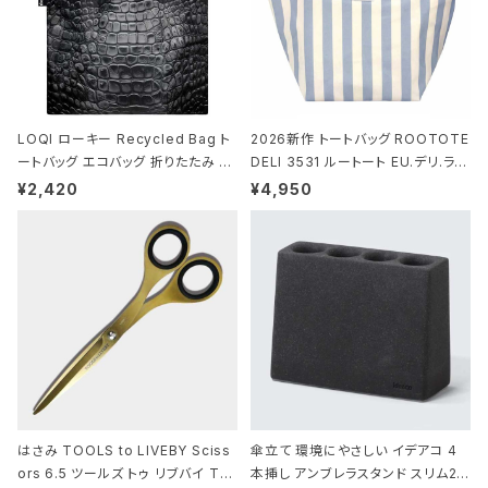
LOQI ローキー Recycled Bag ト
2026新作 トートバッグ ROOTOTE
ートバッグ エコバッグ 折りたたみ 大
DELI 3531 ルートート EU.デリ.ラミ
きめ 撥水加工 収納ポーチ CROCO
ネート-W サックス・ホワイト
¥2,420
¥4,950
DILE/Black クロコダイル/ブラック
はさみ TOOLS to LIVEBY Sciss
傘立て 環境にやさしい イデアコ 4
ors 6.5 ツールズ トゥ リブバイ TL
本挿し アンブレラスタンド スリム2 i