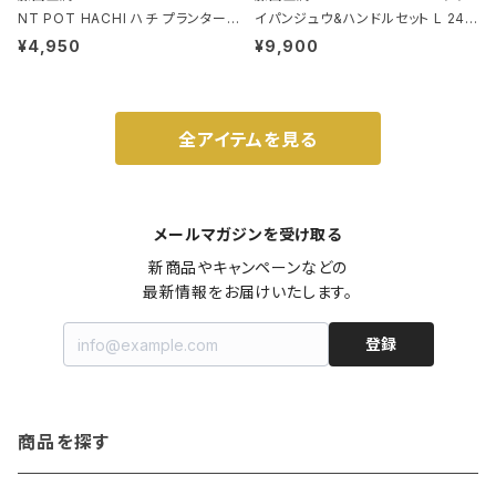
NT POT HACHI ハチ プランターポ
イパンジュウ&ハンドルセット L 24c
ット 3号 ブラック
m ガス火・IH対応 鉄フライパン ウォ
¥4,950
¥9,900
ルナット
全アイテムを見る
メールマガジンを受け取る
新商品やキャンペーンなどの

最新情報をお届けいたします。
登録
商品を探す