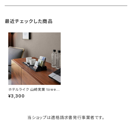
gym master
ボストンバッグ
スポンジラック
傘立て
その他
犬用グッズ
最近チェックした商品
paperblanks
スポーツバッグ
ソープディスペンサー
ガーデニング用品
猫用グッズ
Like-it
マザーズバッグ
タオルハンガー
蚊やり
その他
KIND BAG LONDON
パソコンケース
調理器具・調理小物
クッション・クッションカバー
tower
バッグアクセサリー
ディッシュラック
玄関収納
ホテルライク 山崎実業 tower
タワー 収納スタンド付きトレー 1
¥3,300
0798 ブラック
Kaweco
マスク・マスクケース
ブレッドケース
コスメ収納
当ショップは適格請求書発行事業者です。
Rivers
傘・レインコート
弁当箱・水筒
ゴミ箱