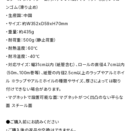
ンゴム（滑り止め）
・生産国：中国
・サイズ：約W352xD59xH70mm
・重量：約435g
・耐荷重：500g（静止荷重）
・耐熱温度：60℃
・耐冷温度：-40℃
・対応サイズ：幅31cm以内（紙管含む）、ロールの直径4.7cm以内
（50m、100m巻等）、紙管の内径2.5cm以上のラップやアルミホイ
ル ※ラップやアルミホイルの種類やサイズ、厚さによっては取り
付けできない場合があります。
・マグネットで設置可能な面：マグネットがつく凹凸のない平らな
面 スチール面
●ご購入前にお読みください
・ご購入後の返品や交換はできません。