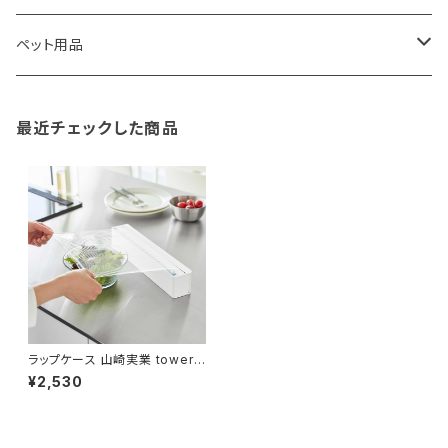
TG
ショルダーバッグ
収納用品
バス用品
ウェットティッシュケース
ノート
卓球用品
ペット用品
gym master
ボストンバッグ
スポンジラック
傘立て
その他
犬用グッズ
最近チェックした商品
paperblanks
スポーツバッグ
ソープディスペンサー
ガーデニング用品
猫用グッズ
Like-it
マザーズバッグ
タオルハンガー
蚊やり
その他
KIND BAG LONDON
パソコンケース
調理器具・調理小物
クッション・クッションカバー
tower
バッグアクセサリー
ディッシュラック
玄関収納
ラップケース 山崎実業 tower
タワー マグネットラップケース
¥2,530
スライドカッター付き 10658 ホ
ワイト
Kaweco
マスク・マスクケース
ブレッドケース
コスメ収納