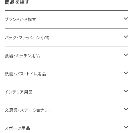
商品を探す
ブランドから探す
LOQI
バッグ・ファッション小物
ideaco
エコバッグ
食器・キッチン用品
a.depeche
アクセサリー
キッチンラック
洗面・バス・トイレ用品
ROOTOTE
トートバッグ
キッチンペーパーホルダー
洗面用品
インテリア用品
100percent
保冷バッグ
食器・テーブルウェア
掃除・洗濯用品
アイロン台
文房具・ステーショナリー
藤田金属
リュックサック
ゴミ箱
トイレ用品
アクセサリー収納
筆記具・ペン
スポーツ用品