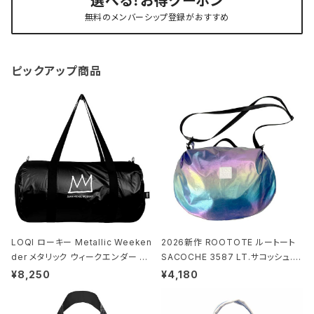
選べる！お得クーポン
無料のメンバーシップ登録がおすすめ
ピックアップ商品
LOQI ローキー Metallic Weeken
2026新作 ROOTOTE ルートート
der メタリック ウィークエンダー ボ
SACOCHE 3587 LT.サコッシュ.ル
ストンバッグ ショルダーバッグ JEAN
ミエ-B ショルダーバッグ グロスネイ
¥8,250
¥4,180
-MICHEL BASQUIAT/Crown Bla
ビー
ck ジャン=ミッシェル・バスキア/クラ