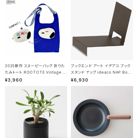
ー
2025新作 スヌーピーバッグ 折りた
ブックエンド アート イデアコ ブック
たみトート ROOTOTE Vintage P
スタンド ナップ ideaco NAP Book
EANUTS ROO-shopper mid 84
stand ブラウン
¥3,960
¥6,930
59 ルートート IP.ルーショッパーミッ
ド.ピーナッツ-0P 3Dグラス