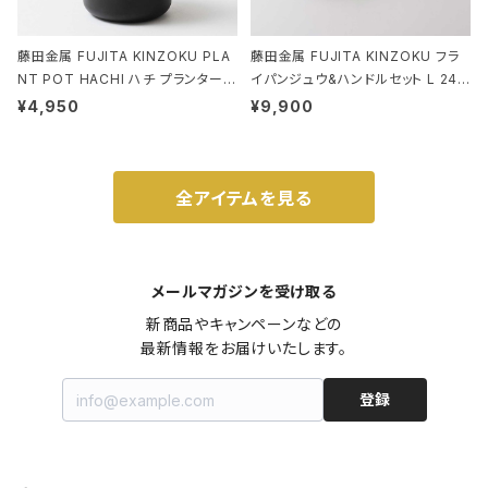
藤田金属 FUJITA KINZOKU PLA
藤田金属 FUJITA KINZOKU フラ
NT POT HACHI ハチ プランターポ
イパンジュウ&ハンドルセット L 24c
ット 3号 ブラック
m ガス火・IH対応 鉄フライパン ウォ
¥4,950
¥9,900
ルナット
全アイテムを見る
メールマガジンを受け取る
新商品やキャンペーンなどの

最新情報をお届けいたします。
登録