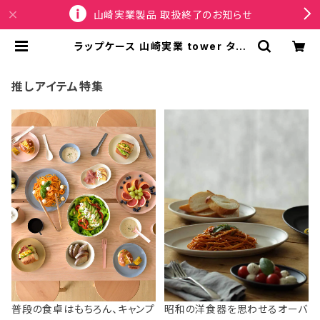
山崎実業製品 取扱終了のお知らせ
ラップケース 山崎実業 tower タワ
ー マグネットラップケース スライドカ
ッター付き 10658 ホワイト | SPOR
TUS
推しアイテム特集
普段の食卓はもちろん、キャンプ
昭和の洋食器を思わせるオーバ