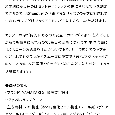
スの溝に差し込めばセット完了！ラップの幅に合わせて芯を調節
できるので、幅31cm以内のさまざまなサイズのラップに対応して
います。ラップだけでなくアルミホイルにもお使いいただけます。
カッターの刃が内側にあるので安全にカットができて、左右どちら
からでも簡単に切れるので、毎日の家事に便利です。本体底面に
はシリコーン製の滑り止めがついており、両手で広げてラップを
引き出してもグラつかずスムーズに作業できます。マグネット付き
のケースなので、冷蔵庫やキッチンパネルなどに貼り付けてすっき
り設置できます。
●商品の情報
・ブランド：YAMAZAKI（山崎実業）/日本
・ジャンル：ラップケース
・主な素材：ABS樹脂（本体）/塩化ビニル樹脂（レール部）/ポリア
セタール（スライダー部）/ステンレス鋼、マグネット（刃）/シリコー