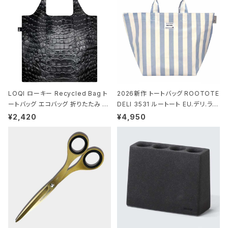
ウン ブラック
LOQI ローキー Recycled Bag ト
2026新作 トートバッグ ROOTOTE
ートバッグ エコバッグ 折りたたみ 大
DELI 3531 ルートート EU.デリ.ラミ
きめ 撥水加工 収納ポーチ CROCO
ネート-W サックス・ホワイト
¥2,420
¥4,950
DILE/Black クロコダイル/ブラック