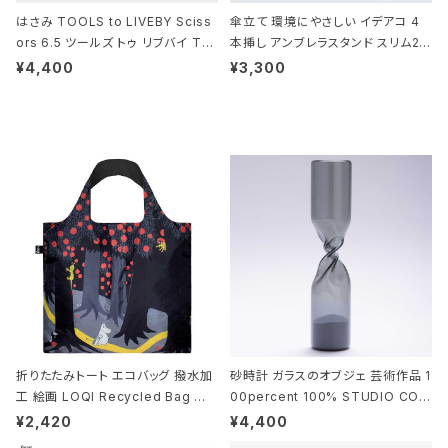
はさみ TOOLS to LIVEBY Sciss
傘立て 環境にやさしい イデアコ 4
ors 6.5 ツールズ トゥ リブバイ TL
本挿し アンブレラスタンド スリム2 i
010 シザーズ 6.5 ゴールド
deaco Umbrella Stand slim2 s
¥4,400
¥3,300
tone ストーンサンドブラック
折りたたみトート エコバッグ 撥水加
砂時計 ガラスのオブジェ 芸術作品 1
工 絵画 LOQI Recycled Bag ロ
00percent 100% STUDIO COH
ーキー 大きめ トートバッグ MOOMI
AKU Timeless 100パーセント ス
¥2,420
¥4,400
N/FOREST ムーミン/フォレスト
タジオコハク タイムレス Gray グレ