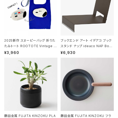
2025新作 スヌーピーバッグ 折りた
ブックエンド アート イデアコ ブック
たみトート ROOTOTE Vintage P
スタンド ナップ ideaco NAP Book
EANUTS ROO-shopper mid 84
stand ブラウン
¥3,960
¥6,930
59 ルートート IP.ルーショッパーミッ
ド.ピーナッツ-0P 3Dグラス
藤田金属 FUJITA KINZOKU PLA
藤田金属 FUJITA KINZOKU フラ