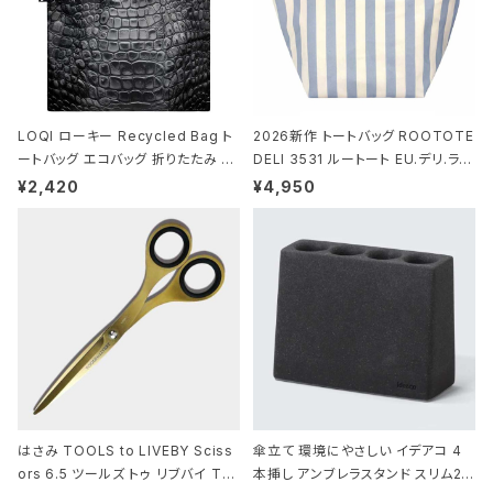
LOQI ローキー Recycled Bag ト
2026新作 トートバッグ ROOTOTE
ートバッグ エコバッグ 折りたたみ 大
DELI 3531 ルートート EU.デリ.ラミ
きめ 撥水加工 収納ポーチ CROCO
ネート-W サックス・ホワイト
¥2,420
¥4,950
DILE/Black クロコダイル/ブラック
はさみ TOOLS to LIVEBY Sciss
傘立て 環境にやさしい イデアコ 4
ors 6.5 ツールズ トゥ リブバイ TL
本挿し アンブレラスタンド スリム2 i