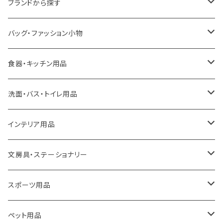
ブランドから探す
LOQI
バッグ・ファッション小物
ideaco
エコバッグ
食器・キッチン用品
a.depeche
アクセサリー
キッチンラック
洗面・バス・トイレ用品
ROOTOTE
トートバッグ
キッチンペーパーホルダー
洗面用品
インテリア用品
100percent
保冷バッグ
食器・テーブルウェア
掃除・洗濯用品
アイロン台
文房具・ステーショナリー
藤田金属
リュックサック
ゴミ箱
トイレ用品
アクセサリー収納
筆記具・ペン
スポーツ用品
TG
ショルダーバッグ
収納用品
バス用品
ウェットティッシュケース
ノート
卓球用品
ペット用品