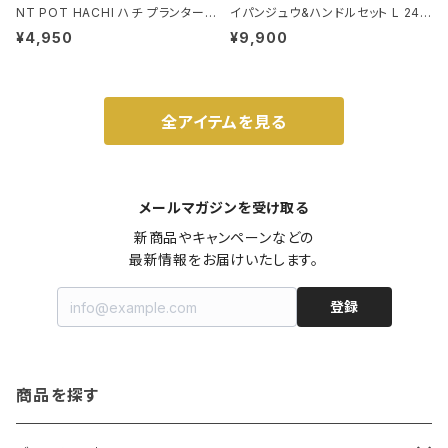
NT POT HACHI ハチ プランターポ
イパンジュウ&ハンドルセット L 24c
ット 3号 ブラック
m ガス火・IH対応 鉄フライパン ウォ
¥4,950
¥9,900
ルナット
全アイテムを見る
メールマガジンを受け取る
新商品やキャンペーンなどの

最新情報をお届けいたします。
登録
商品を探す