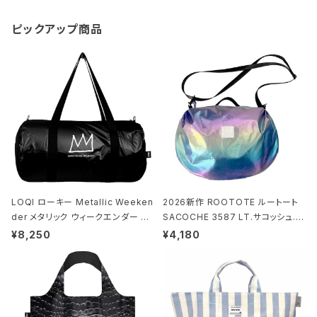
ピックアップ商品
LOQI ローキー Metallic Weeken
2026新作 ROOTOTE ルートート
der メタリック ウィークエンダー ボ
SACOCHE 3587 LT.サコッシュ.ル
ストンバッグ ショルダーバッグ JEAN
ミエ-B ショルダーバッグ グロスネイ
¥8,250
¥4,180
-MICHEL BASQUIAT/Crown Bla
ビー
ck ジャン=ミッシェル・バスキア/クラ
ウン ブラック