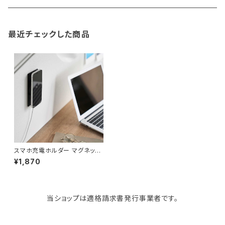
gym master
ボストンバッグ
スポンジラック
傘立て
その他
犬用グッズ
最近チェックした商品
paperblanks
スポーツバッグ
ソープディスペンサー
ガーデニング用品
猫用グッズ
Like-it
マザーズバッグ
タオルハンガー
蚊やり
その他
KIND BAG LONDON
パソコンケース
調理器具・調理小物
クッション・クッションカバー
tower
バッグアクセサリー
ディッシュラック
玄関収納
スマホ充電ホルダー マグネット
式ワイヤレス充電器対応 山崎実
¥1,870
業 tower ウォールスマートフォ
ン充電ホルダー 石こうボード壁
Kaweco
マスク・マスクケース
ブレッドケース
コスメ収納
対応 10085 ブラック
当ショップは適格請求書発行事業者です。
Rivers
傘・レインコート
弁当箱・水筒
ゴミ箱