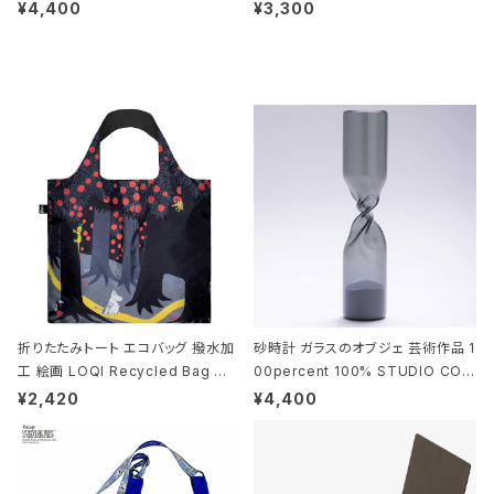
010 シザーズ 6.5 ゴールド
deaco Umbrella Stand slim2 s
¥4,400
¥3,300
tone ストーンサンドブラック
折りたたみトート エコバッグ 撥水加
砂時計 ガラスのオブジェ 芸術作品 1
工 絵画 LOQI Recycled Bag ロ
00percent 100% STUDIO COH
ーキー 大きめ トートバッグ MOOMI
AKU Timeless 100パーセント ス
¥2,420
¥4,400
N/FOREST ムーミン/フォレスト
タジオコハク タイムレス Gray グレ
ー