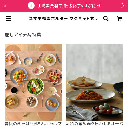
山崎実業製品 取扱終了のお知らせ
スマホ充電ホルダー マグネット式ワ
イヤレス充電器対応 山崎実業 tower
ウォールスマートフォン充電ホルダー
石こうボード壁対応 10085 ブラック
推しアイテム特集
| SPORTUS
普段の食卓はもちろん、キャンプ
昭和の洋食器を思わせるオーバ