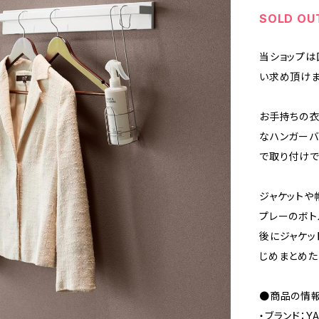
SOLD OU
当ショップは
い求め頂けま
お手持ちの衣
なハンガーバ
で取り付けで
ジャケットや
プレーのボト
後にジャケッ
じめまとめた
●商品の情
・ブランド：Y