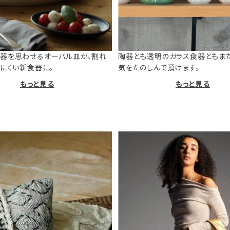
器を思わせるオーバル皿が、割れ
陶器とも透明のガラス食器ともま
けにくい新食器に。
気をたのしんで頂けます。
もっと見る
もっと見る