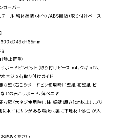
ハンガーバー
スチール 粉体塗装（本体）/ABS樹脂（取り付けベース
国
600xD48xH65mm
0g
g（静止荷重）
うボードピンセット（取り付けピース x4、クギ x12、
）/木ネジ x4/取り付けガイド
能な壁（石こうボードピン使用時）：壁紙 布壁紙 ビニ
などの石こうボード、薄ベニヤ
能な壁（木ネジ使用時）：柱 板壁（厚さ1cm以上）、プリ
側に水平にサンがある場所）、裏に下地材（間柱）が入
お読みください