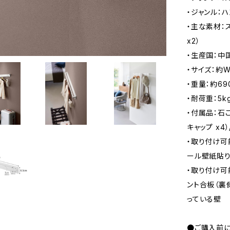
・ジャンル：
・主な素材：
x2）
・生産国：中
・サイズ：約W
・重量：約69
・耐荷重：5k
・付属品：石こ
キャップ x4
・取り付け可
ール壁紙貼り
・取り付け可
ント合板（裏
っている壁
●ご購入前に