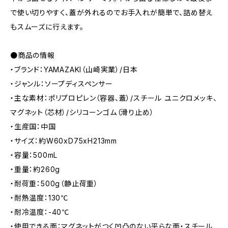
で使い切りやすく、蓋が外れるのでお手入れが簡単で、詰め替え
もスムーズに行えます。
●商品の情報
・ブランド：YAMAZAKI（山崎実業）/日本
・ジャンル：ソープディスペンサー
・主な素材：ポリプロピレン（容器、蓋）/スチール ユニクロメッキ、
マグネット（芯材）/シリコーンゴム（滑り止め）
・生産国：中国
・サイズ：約W60xD75xH213mm
・容量：500mL
・重量：約260g
・耐荷重：500g（静止荷重）
・耐熱温度：130℃
・耐冷温度：-40℃
・使用できる面：マグネットがつく凹凸のない平らな面・スチール