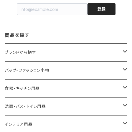
登録
商品を探す
ブランドから探す
LOQI
バッグ・ファッション小物
ideaco
エコバッグ
食器・キッチン用品
a.depeche
アクセサリー
キッチンラック
洗面・バス・トイレ用品
ROOTOTE
トートバッグ
キッチンペーパーホルダー
洗面用品
インテリア用品