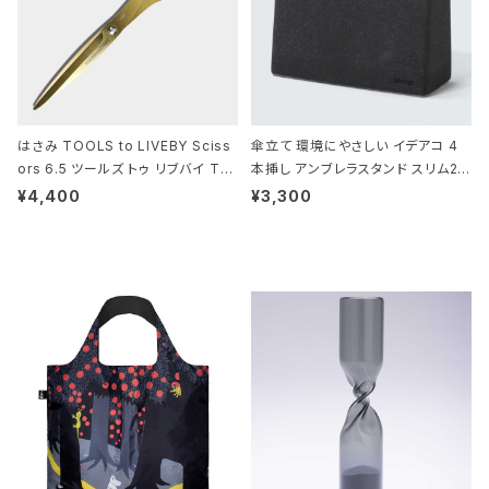
はさみ TOOLS to LIVEBY Sciss
傘立て 環境にやさしい イデアコ 4
ors 6.5 ツールズ トゥ リブバイ TL
本挿し アンブレラスタンド スリム2 i
010 シザーズ 6.5 ゴールド
deaco Umbrella Stand slim2 s
¥4,400
¥3,300
tone ストーンサンドブラック