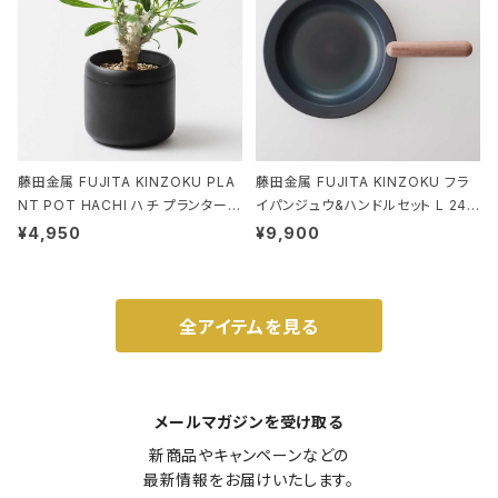
藤田金属 FUJITA KINZOKU PLA
藤田金属 FUJITA KINZOKU フラ
NT POT HACHI ハチ プランターポ
イパンジュウ&ハンドルセット L 24c
ット 3号 ブラック
m ガス火・IH対応 鉄フライパン ウォ
¥4,950
¥9,900
ルナット
全アイテムを見る
メールマガジンを受け取る
新商品やキャンペーンなどの

最新情報をお届けいたします。