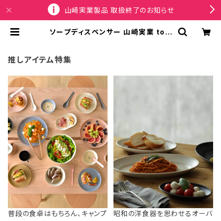
山崎実業製品 取扱終了のお知らせ
ソープディスペンサー 山崎実業 tow
er タワー 下から出るマグネットディ
スペンサー 10291 シャンプー ブラッ
ク | SPORTUS
推しアイテム特集
普段の食卓はもちろん、キャンプ
昭和の洋食器を思わせるオーバ