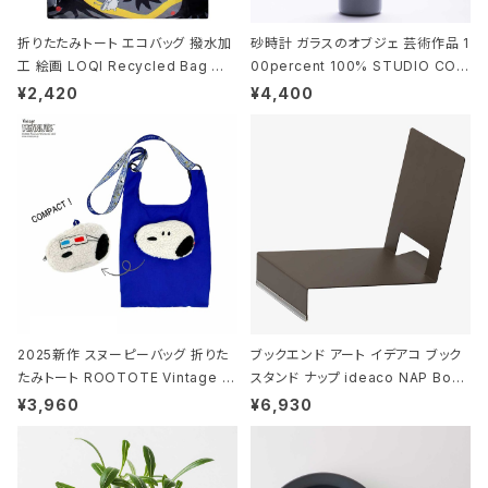
折りたたみトート エコバッグ 撥水加
砂時計 ガラスのオブジェ 芸術作品 1
工 絵画 LOQI Recycled Bag ロ
00percent 100% STUDIO COH
ーキー 大きめ トートバッグ MOOMI
AKU Timeless 100パーセント ス
¥2,420
¥4,400
N/FOREST ムーミン/フォレスト
タジオコハク タイムレス Gray グレ
ー
2025新作 スヌーピーバッグ 折りた
ブックエンド アート イデアコ ブック
たみトート ROOTOTE Vintage P
スタンド ナップ ideaco NAP Book
EANUTS ROO-shopper mid 84
stand ブラウン
¥3,960
¥6,930
59 ルートート IP.ルーショッパーミッ
ド.ピーナッツ-0P 3Dグラス