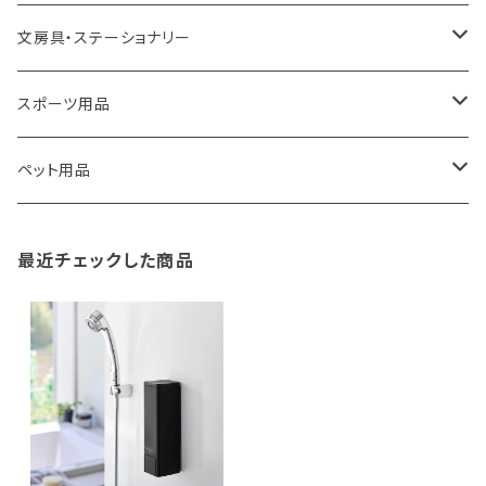
100percent
保冷バッグ
食器・テーブルウェア
掃除・洗濯用品
アイロン台
文房具・ステーショナリー
藤田金属
リュックサック
ゴミ箱
トイレ用品
アクセサリー収納
筆記具・ペン
スポーツ用品
TG
ショルダーバッグ
収納用品
バス用品
ウェットティッシュケース
ノート
卓球用品
ペット用品
gym master
ボストンバッグ
スポンジラック
傘立て
その他
犬用グッズ
最近チェックした商品
paperblanks
スポーツバッグ
ソープディスペンサー
ガーデニング用品
猫用グッズ
Like-it
マザーズバッグ
タオルハンガー
蚊やり
その他
KIND BAG LONDON
パソコンケース
調理器具・調理小物
クッション・クッションカバー