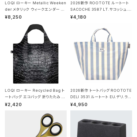
LOQI ローキー Metallic Weeken
2026新作 ROOTOTE ルートート
der メタリック ウィークエンダー ボ
SACOCHE 3587 LT.サコッシュ.ル
ストンバッグ ショルダーバッグ JEAN
ミエ-B ショルダーバッグ グロスネイ
¥8,250
¥4,180
-MICHEL BASQUIAT/Crown Bla
ビー
ck ジャン=ミッシェル・バスキア/クラ
ウン ブラック
LOQI ローキー Recycled Bag ト
2026新作 トートバッグ ROOTOTE
ートバッグ エコバッグ 折りたたみ 大
DELI 3531 ルートート EU.デリ.ラミ
きめ 撥水加工 収納ポーチ CROCO
ネート-W サックス・ホワイト
¥2,420
¥4,950
DILE/Black クロコダイル/ブラック